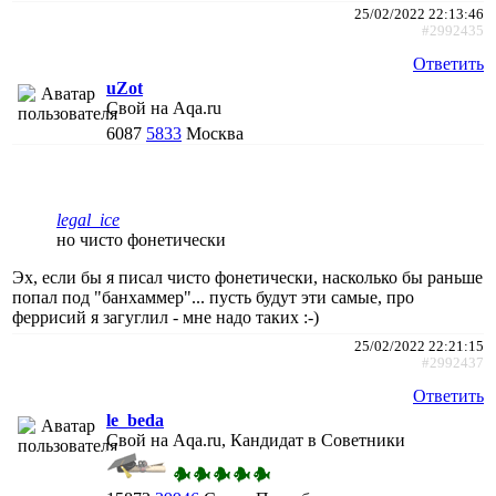
25/02/2022 22:13:46
#2992435
Ответить
uZot
Свой на Aqa.ru
6087
5833
Москва
legal_ice
но чисто фонетически
Эх, если бы я писал чисто фонетически, насколько бы раньше
попал под "банхаммер"... пусть будут эти самые, про
феррисий я загуглил - мне надо таких :-)
25/02/2022 22:21:15
#2992437
Ответить
le_beda
Свой на Aqa.ru, Кандидат в Советники