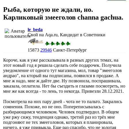
Рыба, которую не ждали, но.
Карликовый змееголов channa gachua.
le_beda
Свой на Aqa.ru, Кандидат в Советники
15873
29946
Санкт-Петербург
Короче, как я уже рассказывала в разных других темах, на
этот новый год я решила сделать себе подарочек. Получила
уведомление от одного тут магазина, мол, товар "змееголов
андрао", на кторый вы подписаны, появился в продаже. А
мне ж надо, мне ж дайте две. Ну позвонила, поспрашивала,
заказала, оплатила. Нет бы съездить и глазами посмотреть, но
мне же как всегда - то лень, то некогда. Привезли 28.12.2021.
Посмотрела на них пару дней - чота не то пальто. Закрались
сомнения. Похоже, но не оно. Попереписывалась с
разбирающимся человеком. Человек подтвердил. В общем
уже ржу сижу, тенденция однако, третий раз из трёх мне
подгоняют не тех змееголовов, которых я планировала,
ничего, я уже привыкла. Еще раз спасибо, что не золотая