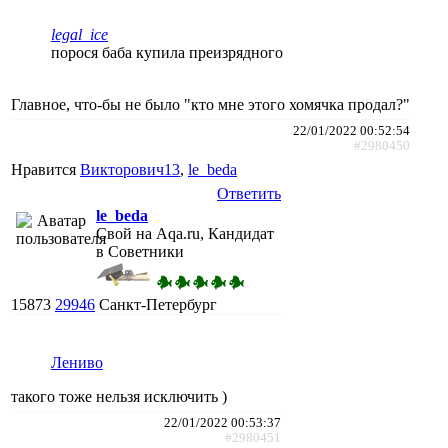
legal_ice
порося баба купила преизрядного
Главное, что-бы не было "кто мне этого хомячка продал?"
22/01/2022 00:52:54
#2980450
Нравится
Викторович13
,
le_beda
Ответить
le_beda
Свой на Aqa.ru, Кандидат
в Советники
15873
29946
Санкт-Петербург
Лениво
такого тоже нельзя исключить )
22/01/2022 00:53:37
#2980451