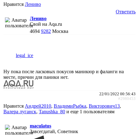
Нравится
Лениво
Ответить
Лениво
Свой на Aqa.ru
4694
9282
Москва
legal_ice
Ну пока после ласковых покусов маникюр и фаланги на
месте, причин для паники нет.
22/01/2022 00:56:43
#2980453
Нравится
Андрей2010
,
ВладимиРыбка
,
Викторович13
,
Валера луганск
,
Tanushka_80
и еще
1 пользователям
maculatus
Завсегдатай, Советник