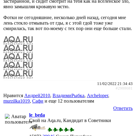
застиранной, и сидит смотрит на тебя как на вселенское зло,
явно замышляя кровавую мстю.
Фотки не сегодняшние, несколько дней назад, сегодня мне
лень стекло отмывать от гды, я с этой гдой тоже уже
смирилась, так вот по-моему с тех пор они еще больше стали.
11/02/2022 21:34:43
#2988681
Нравится
Андрей2010
,
ВладимиРыбка
,
Archeloper
,
murzilka1019
,
Сафи
и еще
12 пользователям
Ответить
le_beda
Свой на Aqa.ru, Кандидат в Советники