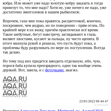
кобра. Или может уже надо золотую кобру заказать и тогда
привезут то, что мне надо? Хотя не, уже ничего не надо, уже
достаточно змееголовов в нашем рыбколхозе.
Впрочем, гахи мне пока нравятся, расцветочкой, конечно,
поскромнее, чем андрао, но по поведению - прям огонь. По
крайней мере я их вижу, причём практически всё время.
Такие шебутные, бегут навстречу, заглядывают в глаза,
виляют хвостами, кусают за пальцы, ну чисто щенята. В
итоге махнула рукой и решила, что пусть будут пока, а
проблемы буду разруливать по мере их поступления. Всегда
так делаю.
Но тему под них придется заводить отдельную, ибо, чую,
порося баба купила преизрядного, один так вообще очень
дерзкий. Вот, завела, и с
фоточками
, акагжэ.
22/01/2022 00:44:47
#2980448
Нравится
Александр Лукьянов
,
MinimumLaw
,
Андрей2010
,