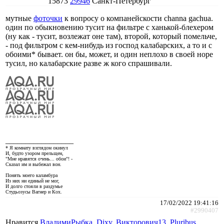
15873
29946
Санкт-Петербург
мутные
фоточки
к вопросу о компанейскости channa gachua.
один по обыкновению тусит на фильтре с ханькой-блехером
(ну как - тусит, возлежат оне там), второй, который помельче,
- под фильтром с кем-нибудь из господ калабарских, а то и с
обоими* бывает. он бы, может, и один неплохо в своей норе
тусил, но калабарские разве ж кого спрашивали.
_________________
* Я комнату взглядом окинул
И, будто узором прельщен,
"Мне нравятся очень... обои"! -
Сказал им и выбежал вон.
Понять моего каламбура
Из них ни единый не мог,
И долго стояли в раздумье
Студьозусы Вагнер и Кох.
17/02/2022 19:41:16
#2990407
Нравится
ВладимиРыбка
,
Dixy
,
Викторович13
,
Pluribus
,