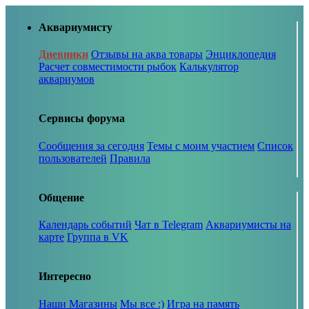
Аквариумисту
Дневники
Отзывы на аква товары
Энциклопедия
Расчет совместимости рыбок
Калькулятор
аквариумов
Сервисы форума
Сообщения за сегодня
Темы с моим участием
Список
пользователей
Правила
Общение
Календарь событий
Чат в Telegram
Аквариумисты на
карте
Группа в VK
Интересно
Наши Магазины
Мы все :)
Игра на память