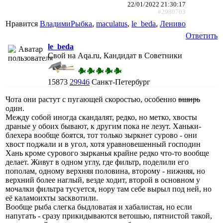
22/01/2022 21:30:17
#2980703
Нравится
ВладимиРыбка
,
maculatus
,
le_beda
,
Лениво
Ответить
le_beda
Свой на Aqa.ru, Кандидат в Советники
15873
29946
Санкт-Петербург
Чота они растут с пугающей скоростью, особенно
вширь
один.
Между собой иногда скандалят, редко, но метко, хвосты
драные у обоих бывают, к другим пока не лезут. Ханьки-
блехера вообще боятся, тот только зыркнет сурово - они
хвост поджали и в угол, хотя уравновешенный господин
Хань кроме сурового зырканья крайне редко что-то вообще
делает. Живут в одном углу, где фильтр, поделили его
пополам, одному верхняя половина, второму - нижняя, но
верхний более наглый, везде ходит, второй в основном у
мочалки фильтра тусуется, нору там себе вырыл под ней, но
её каламоихты засквотили.
Вообще рыба слегка быдловатая и хабалистая, но если
напугать - сразу прикидываются ветошью, пятнистой такой,