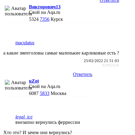
Ответить
Викторович13
Свой на Aqa.ru
5324
7356
Курск
maculatus
а какие змееголовы самые маленькие карликовые есть ?
25/02/2022 21:51:03
#2992429
Ответить
uZot
Свой на Aqa.ru
6087
5833
Москва
legal_ice
внезапно вернулись ферриссии
Хто это? И зачем они вернулись?