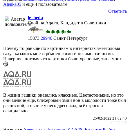
Alenka05
и еще
4 пользователям
Ответить
le_beda
Свой на Aqa.ru, Кандидат в Советники
15873
29946
Санкт-Петербург
Почему-то раньше по картинкам в интернетах змееголовы
гахуа казались мне стрёмненькими и несимпатичными.
Наверное, потому что картинки были хреновые, типа моих
В жизни гашики оказались классные. Цветастенькие, но это
они мелкие еще, блехеровый змий вон в молодости тоже был
расписной, а нынче у него дресс-код, всё строго и
официально.
25/02/2022 21:02:40
#2992425
Нравится
Александр Лукьянов
,
KAA78
,
ВладимиРыбка
,