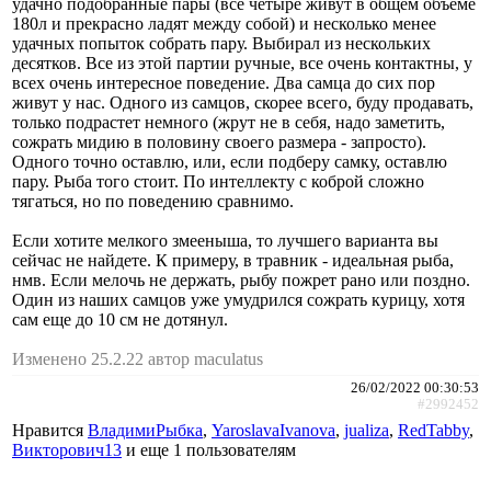
удачно подобранные пары (все четыре живут в общем объеме
180л и прекрасно ладят между собой) и несколько менее
удачных попыток собрать пару. Выбирал из нескольких
десятков. Все из этой партии ручные, все очень контактны, у
всех очень интересное поведение. Два самца до сих пор
живут у нас. Одного из самцов, скорее всего, буду продавать,
только подрастет немного (жрут не в себя, надо заметить,
сожрать мидию в половину своего размера - запросто).
Одного точно оставлю, или, если подберу самку, оставлю
пару. Рыба того стоит. По интеллекту с коброй сложно
тягаться, но по поведению сравнимо.
Если хотите мелкого змееныша, то лучшего варианта вы
сейчас не найдете. К примеру, в травник - идеальная рыба,
нмв. Если мелочь не держать, рыбу пожрет рано или поздно.
Один из наших самцов уже умудрился сожрать курицу, хотя
сам еще до 10 см не дотянул.
Изменено 25.2.22 автор maculatus
26/02/2022 00:30:53
#2992452
Нравится
ВладимиРыбка
,
YaroslavaIvanova
,
jualiza
,
RedTabby
,
Викторович13
и еще
1 пользователям