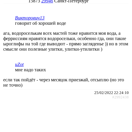
15873
29946
Санкт-Петербург
Викторович13
говорит об хорошей воде
ага, водороселькам всех мастей тоже нравится моя вода, а
ферриссиям нравятся водоросельки, особенно гда, они такие
ыроглифы на той где выводют - прямо загляденье )) но в этом
смысле они полезные улитки, улитки-утилитки )
uZot
мне надо таких
если так пойдёт - через месяцок приезжай, отсыплю (но это
не точно)
25/02/2022 22:24:10
#2992438