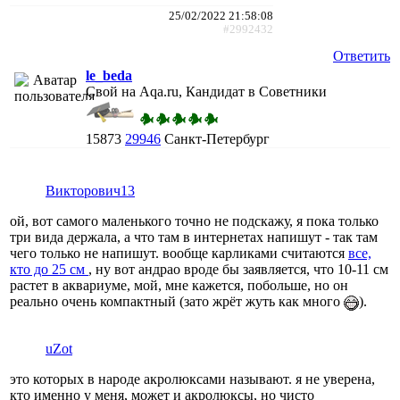
25/02/2022 21:58:08
#2992432
Ответить
le_beda
Свой на Aqa.ru, Кандидат в Советники
15873
29946
Санкт-Петербург
Викторович13
ой, вот самого маленького точно не подскажу, я пока только
три вида держала, а что там в интернетах напишут - так там
чего только не напишут. вообще карликами считаются
все,
кто до 25 см
, ну вот андрао вроде бы заявляется, что 10-11 см
растет в аквариуме, мой, мне кажется, побольше, но он
реально очень компактный (зато жрёт жуть как много
).
uZot
это которых в народе акролюксами называют. я не уверена,
кто именно у меня, может и акролюксы, но чисто