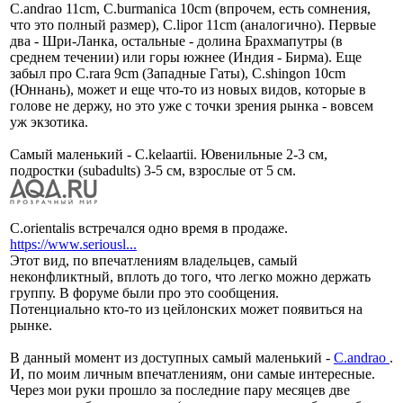
C.andrao 11cm, C.burmanica 10cm (впрочем, есть сомнения,
что это полный размер), C.lipor 11cm (аналогично). Первые
два - Шри-Ланка, остальные - долина Брахмапутры (в
среднем течении) или горы южнее (Индия - Бирма). Еще
забыл про C.rara 9cm (Западные Гаты), C.shingon 10cm
(Юннань), может и еще что-то из новых видов, которые в
голове не держу, но это уже с точки зрения рынка - вовсем
уж экзотика.
Самый маленький - C.kelaartii. Ювенильные 2-3 см,
подростки (subadults) 3-5 см, взрослые от 5 см.
C.orientalis встречался одно время в продаже.
https://www.seriousl...
Этот вид, по впечатлениям владельцев, самый
неконфликтный, вплоть до того, что легко можно держать
группу. В форуме были про это сообщения.
Потенциально кто-то из цейлонских может появиться на
рынке.
В данный момент из доступных самый маленький -
C.andrao
.
И, по моим личным впечатлениям, они самые интересные.
Через мои руки прошло за последние пару месяцев две