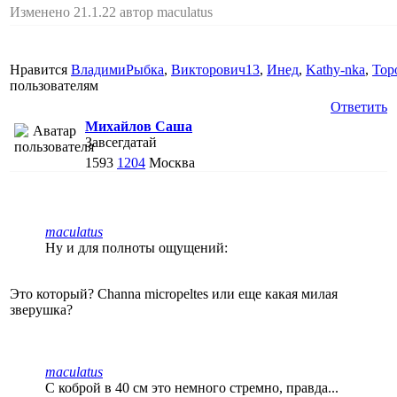
Изменено 21.1.22 автор maculatus
Нравится
ВладимиРыбка
,
Викторович13
,
Инед
,
Kathy-nka
,
Тор
пользователям
Ответить
Михайлов Саша
Завсегдатай
1593
1204
Москва
maculatus
Ну и для полноты ощущений:
Это который? Channa micropeltes или еще какая милая
зверушка?
maculatus
С коброй в 40 см это немного стремно, правда...