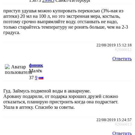
15873
29945
Санкт-Петербург
приступ удушья можно купировать перекисью (3%-ная из
аптеки) 20 мл на 100 л, но это экстренная мера, костыль,
поэтому срочно выпрямляйте воду. отстаивать не надо,
только старайтесь температуру не ронять больше, чем на 2-3
градуса.
22/08/2019 15:12:18
#2666612
Ответить
финик
Малёк
37
9
Гуд. Займусь подменой воды в аквариуме.
Аровану подарили, от подарка хороших друзей сложно
отказаться, планирую пристроить когда она подрастает.
Ушла в аптеку. Спасибо за советы.
22/08/2019 15:24:57
#2666613
Ответить