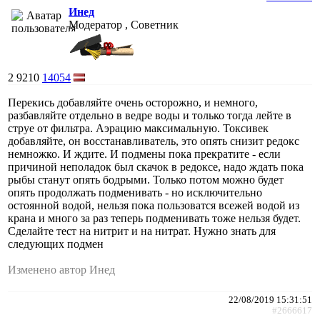
Инед
Модератор , Советник
2
9210
14054
Перекись добавляйте очень осторожно, и немного,
разбавляйте отдельно в ведре воды и только тогда лейте в
струе от фильтра. Аэрацию максимальную. Токсивек
добавляйте, он восстанавливатель, это опять снизит редокс
немножко. И ждите. И подмены пока прекратите - если
причиной неполадок был скачок в редоксе, надо ждать пока
рыбы станут опять бодрыми. Только потом можно будет
опять продолжать подменивать - но исключительно
остоянной водой, нельзя пока пользоватся всежей водой из
крана и много за раз теперь подменивать тоже нельзя будет.
Сделайте тест на нитрит и на нитрат. Нужно знать для
следующих подмен
Изменено автор Инед
22/08/2019 15:31:51
#2666617