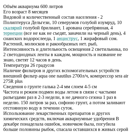
Объём аквариума 600 литров
Его возраст 8 месяцев
Видовой и количественный состав населения - 2
Полиптеруса Дельгези, 10 северумов голубой изумруд, 10
скалярий
голубой брилиант, 1 арована серебрянная, 4
тернеции
(все не как не съедят, заначили на черный день), 4
сиаиских водорослееда, 1
анциструс
, 1 жирафовый сом.
Растений, молюсков и ракообразных нет. рыб,
Интенсивность и длительность освещения 2 светильника, по
2 светодиодных ленты в каждом, мощность и название не
знаю, светят 12 часов в день.
Температура 26 градусов
Наличие фильтров и других вспомогательных устройств
внешний фильтр aqua one nautilus 2700л/ч, компрессор sera air
275R plus
Сведения о грунте галька 2-4 мм слоем 4-5 см
Частота и режим подмен воды летом в связи с частыми
разъездами раз в 2-3 недели, в не дачного сезона 1 раз в
неделю. 150 литров за раз, сифоню грунт, а потом заливают
отстоянную воду в течении суток.
Использование лекарственных препаратов и других
химических средств, включая аквариумные удобрения В
декабре понаделала ошибок, новичком была, погубила
больше половины рыбок, спасала оставшихся в живых серой