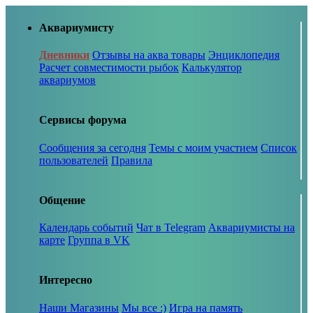
Аквариумисту
Дневники
Отзывы на аква товары
Энциклопедия
Расчет совместимости рыбок
Калькулятор
аквариумов
Сервисы форума
Сообщения за сегодня
Темы с моим участием
Список
пользователей
Правила
Общение
Календарь событий
Чат в Telegram
Аквариумисты на
карте
Группа в VK
Интересно
Наши Магазины
Мы все :)
Игра на память