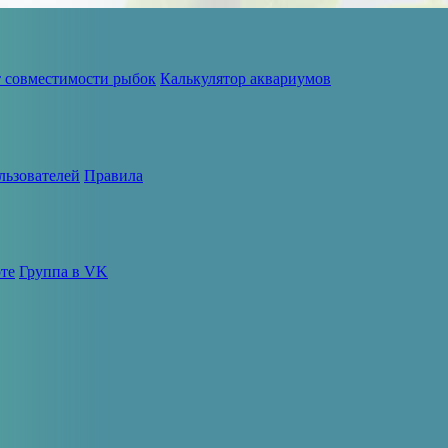
т совместимости рыбок
Калькулятор аквариумов
льзователей
Правила
те
Группа в VK