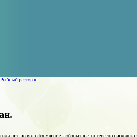
»
Рыбный ресторан.
ан.
или нет, но вот оформление любопытное, интересно насколько э