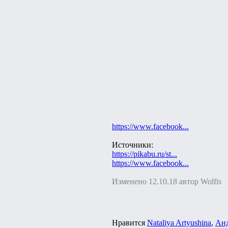
https://www.facebook...
Источники:
https://pikabu.ru/st...
https://www.facebook...
Изменено 12.10.18 автор Wolfis
Нравится
Nataliya Artyushina
,
Анд