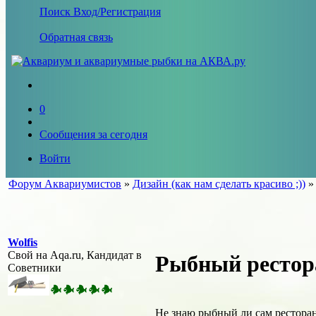
Поиск
Вход/Регистрация
Обратная связь
0
Сообщения за сегодня
Войти
Форум Аквариумистов
»
Дизайн (как нам сделать красиво ;))
Wolfis
Свой на Aqa.ru, Кандидат в
Рыбный рестор
Советники
Не знаю рыбный ли сам ресторан 