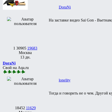
DoraNi
На заставке видео Sai Gon - Вьетна
1
30905
19683
Москва
13 дн.
DoraNi
Свой на Aqa.ru
lonelity
Тогда и говорить не о чем. Другой к
18452
11629