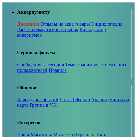
Аквариумисту
Дневники
Отзывы на аква товары
Энциклопедия
Расчет совместимости рыбок
Калькулятор
аквариумов
Сервисы форума
Сообщения за сегодня
Темы с моим участием
Список
пользователей
Правила
Общение
Календарь событий
Чат в Telegram
Аквариумисты на
карте
Группа в VK
Интересно
Наши Магазины
Мы все :)
Игра на память