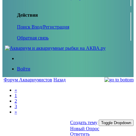
Действия
Поиск
Вход/Регистрация
Обратная связь
Войти
Форум Аквариумистов
Назад
«
1
2
3
»
Создать тему
Toggle Dropdown
Новый Опрос
Ответить