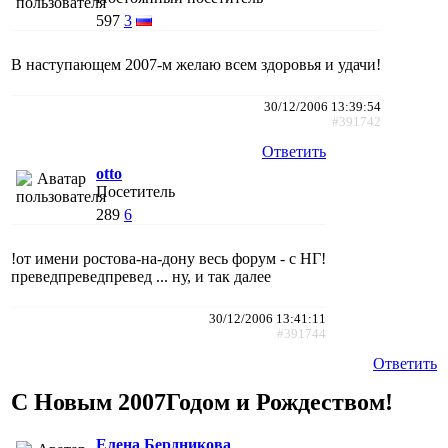
597
3
В наступающем 2007-м желаю всем здоровья и удачи!
30/12/2006 13:39:54
#391742
Ответить
otto
Посетитель
289
6
!от имени ростова-на-дону весь форум - с НГ!
преведпреведпревед ... ну, и так далее
30/12/2006 13:41:11
#391744
Ответить
С Новым 2007Годом и Рождеством!
Елена Бердникова