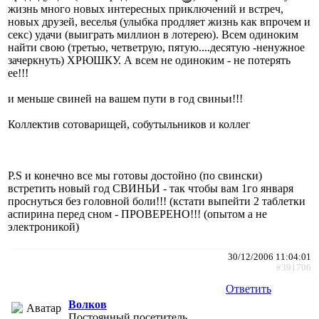
жизнь много новых интересных приключений и встреч,
новых друзей, веселья (улыбка продляет жизнь как впрочем и
секс) удачи (выиграть миллион в лотерею). Всем одиноким
найти свою (третью, четветрую, пятую....десятую -ненужное
зачеркнуть) ХРЮШКУ. А всем не одиноким - не потерять
ее!!!
и меньше свиней на вашем пути в год свиньи!!!
Коллектив сотоварищей, собутыльников и коллег
P.S и конечно все мы готовы достойно (по свински)
встретить новый год СВИНЬИ - так чтобы вам 1го января
проснуться без головной боли!!! (кстати выпейти 2 таблетки
аспирина перед сном - ПРОВЕРЕНО!!! (опытом а не
электроникой)
30/12/2006 11:04:01
#391706
Ответить
Волков
Постоянный посетитель