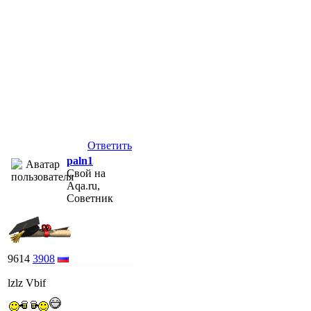
Ответить
paln1
Свой на
Aqa.ru,
Советник
9614
3908
lzlz Vbif