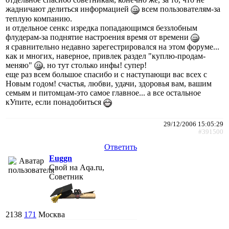
жадничают делиться информацией
всем пользователям-за
теплую компанию.
и отдельное сенкс изредка попадающимся беззлобным
флудерам-за поднятие настроения время от времени
я сравнительно недавно зарегестрировался на этом форуме...
как и многих, наверное, привлек раздел "куплю-продам-
меняю"
, но тут столько инфы! супер!
еще раз всем большое спасибо и с наступающи вас всех с
Новым годом! счастья, любви, удачи, здоровья вам, вашим
семьям и питомцам-это самое главное... а все остальное
кУпите, если понадобиться
29/12/2006 15:05:29
#391500
Ответить
Euggn
Свой на Aqa.ru,
Советник
2138
171
Москва