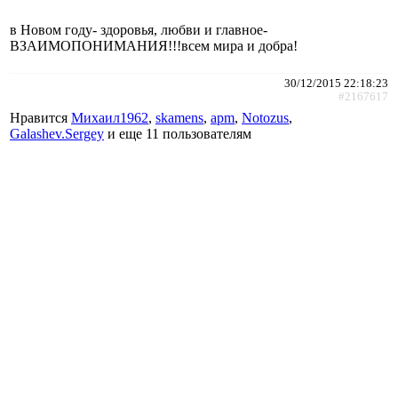
в Новом году- здоровья, любви и главное-
ВЗАИМОПОНИМАНИЯ!!!всем мира и добра!
30/12/2015 22:18:23
#2167617
Нравится
Михаил1962
,
skamens
,
apm
,
Notozus
,
Galashev.Sergey
и еще
11 пользователям