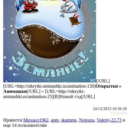
[/URL]
[URL=http://otkrytki-animashki.ru/animation-130]
Открытки »
Анимашки
[/URL] » [URL=http://otkrytki-
animashki.ru/animation-25][B]Новый год[/URL]
24/12/2015 18:56:30
#2165408
Нравится
Михаил1962
,
apm
,
skamens
,
Notozus
,
Valeriy-22.73
и
еще
14 пользователям