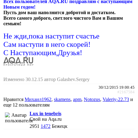
Всех пользователей AQA.RU поздравляю c наступающим
Новым годом!
Пусть дом ваш наполнится добротой и достатком.
Всего самого доброго, светлого чистого Вам и Вашим
семьям!
Не жди,пока наступит счастье
Сам наступи в него скорей!
С Наступающим,Друзья!
Изменено 30.12.15 автор Galashev.Sergey
30/12/2015 19:00:45
#2167584
Нравится
Михаил1962
,
skamens
,
apm
,
Notozus
,
Valeriy-22.73
и
еще
12 пользователям
Lux in tenebris
Свой на Aqa.ru
2951
1472
Бежецк