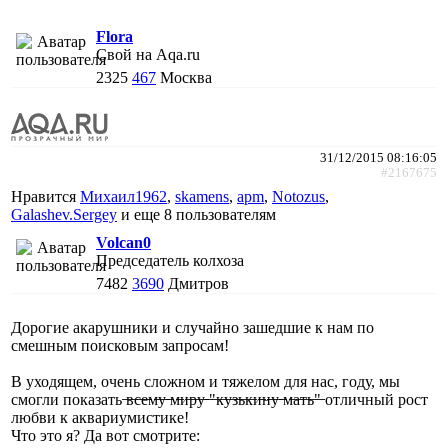
Flora
Свой на Aqa.ru
2325
467
Москва
31/12/2015 08:16:05
#2167675
Нравится
Михаил1962
,
skamens
,
apm
,
Notozus
,
Galashev.Sergey
и еще
8 пользователям
Volcan0
Председатель колхоза
7482
3690
Дмитров
Дорогие акарушники и случайно зашедшие к нам по
смешным поисковым запросам!
В уходящем, очень сложном и тяжелом для нас, году, мы
смогли показать ̶в̶с̶е̶м̶у̶ ̶м̶и̶р̶у̶ ̶"̶к̶у̶з̶ь̶к̶и̶н̶у̶ ̶м̶а̶т̶ь̶"̶ отличный рост
любви к аквариумистике!
Что это я? Да вот смотрите: