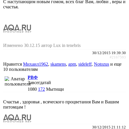
С наступающим новым гомом, всех благ Вам, любви , веры и
счастья.
Изменено 30.12.15 автор Lux in tenebris
30/12/2015 19:39:30
#2167593
Нравится
Михаил1962
,
skamens
,
apm
,
sideleff
,
Notozus
и еще
10 пользователям
РВФ
Завсегдатай
1080
172
Мытищи
Счастья , здоровья , всяческого процветания Вам и Вашим
питомцам !
30/12/2015 21:11:12