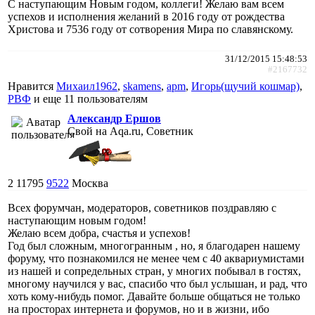
С наступающим Новым годом, коллеги! Желаю вам всем
успехов и исполнения желаний в 2016 году от рождества
Христова и 7536 году от сотворения Мира по славянскому.
31/12/2015 15:48:53
#2167732
Нравится
Михаил1962
,
skamens
,
apm
,
Игорь(щучий кошмар)
,
РВФ
и еще
11 пользователям
Александр Ершов
Свой на Aqa.ru, Советник
2
11795
9522
Москва
Всех форумчан, модераторов, советников поздравляю с
наступающим новым годом!
Желаю всем добра, счастья и успехов!
Год был сложным, многогранным , но, я благодарен нашему
форуму, что познакомился не менее чем с 40 аквариумистами
из нашей и сопредельных стран, у многих побывал в гостях,
многому научился у вас, спасибо что был услышан, и рад, что
хоть кому-нибудь помог. Давайте больше общаться не только
на просторах интернета и форумов, но и в жизни, ибо