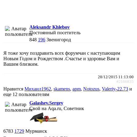
Aleksandr Khlebov
Постоянный посетитель
848
196
Звенигород
Я тоже хочу поздравить всех форумчан с наступающим
Новым Годом и Рождеством .Счастье и здоровье Вам и
Вашим близким.
28/12/2015 11:13:00
#2166835
Нравится
Михаил1962
,
skamens
,
apm
,
Notozus
,
Valeriy-22.73
и
еще
12 пользователям
Galashev.Sergey
Свой на Aqa.ru, Советник
6783
1729
Мурманск