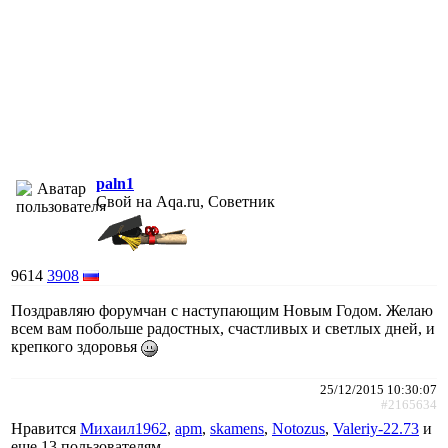
paln1
Свой на Aqa.ru, Советник
9614
3908
Поздравляю форумчан с наступающим Новым Годом. Желаю
всем вам побольше радостных, счастливых и светлых дней, и
крепкого здоровья
25/12/2015 10:30:07
#2165634
Нравится
Михаил1962
,
apm
,
skamens
,
Notozus
,
Valeriy-22.73
и
еще
13 пользователям