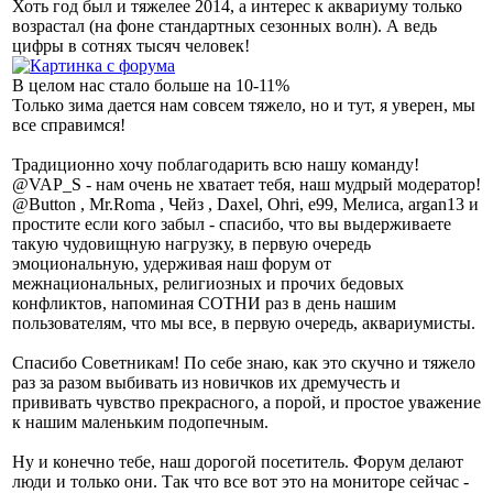
Хоть год был и тяжелее 2014, а интерес к аквариуму только
возрастал (на фоне стандартных сезонных волн). А ведь
цифры в сотнях тысяч человек!
В целом нас стало больше на 10-11%
Только зима дается нам совсем тяжело, но и тут, я уверен, мы
все справимся!
Традиционно хочу поблагодарить всю нашу команду!
@VAP_S - нам очень не хватает тебя, наш мудрый модератор!
@Button , Mr.Roma , Чейз , Daxel, Ohri, e99, Мелиса, argan13 и
простите если кого забыл - спасибо, что вы выдерживаете
такую чудовищную нагрузку, в первую очередь
эмоциональную, удерживая наш форум от
межнациональных, религиозных и прочих бедовых
конфликтов, напоминая СОТНИ раз в день нашим
пользователям, что мы все, в первую очередь, аквариумисты.
Спасибо Советникам! По себе знаю, как это скучно и тяжело
раз за разом выбивать из новичков их дремучесть и
прививать чувство прекрасного, а порой, и простое уважение
к нашим маленьким подопечным.
Ну и конечно тебе, наш дорогой посетитель. Форум делают
люди и только они. Так что все вот это на мониторе сейчас -