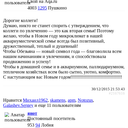
Свой на Aqa.ru
4003
1295
Пушкино
Дорогие коллеги!
Думаю, никто не станет спорить с утверждением, что
коллеги по увлечению — это как вторая семья! Поэтому
желаю, чтобы в Новом году микроклимат в нашей
аквариумистической семье всегда был позитивный,
дружественный, теплый и душевный!
Чтобы Обезьяна — новый символ года — благоволила всем
нашим начинаниям и увлечениям, и способствовала
продвижению и успеху!
Чтобы в домашней семье и в аквариумном, паллюдариумном,
тепличном хозяйствах всем было сытно, уютно, комфортно.
С наступающим вас Новым годом!!!!!!!!!!!!!!!!!!!!!!!!!!!!!!!!!!!!
30/12/2015 21:53:43
#2167616
Нравится
Михаил1962
,
skamens
,
apm
,
Notozus
,
Galashev.Sergey
и еще
11 пользователям
янот
Постоянный посетитель
953
94
Лобня