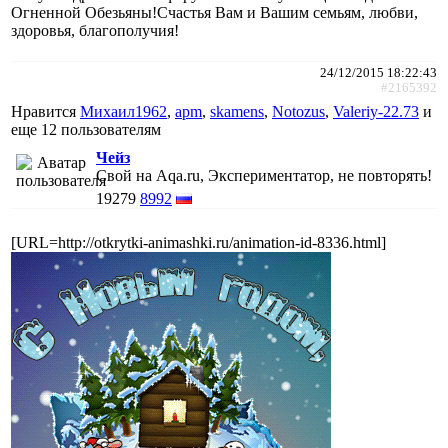
Огненной Обезьяны!Счастья Вам и Вашим семьям, любви,
здоровья, благополучия!
24/12/2015 18:22:43
#2165392
Нравится
Михаил1962
,
apm
,
skamens
,
Notozus
,
Valeriy-22.73
и
еще
12 пользователям
Чейз
Свой на Aqa.ru, Экспериментатор, не повторять!
19279
8992
[URL=http://otkrytki-animashki.ru/animation-id-8336.html]