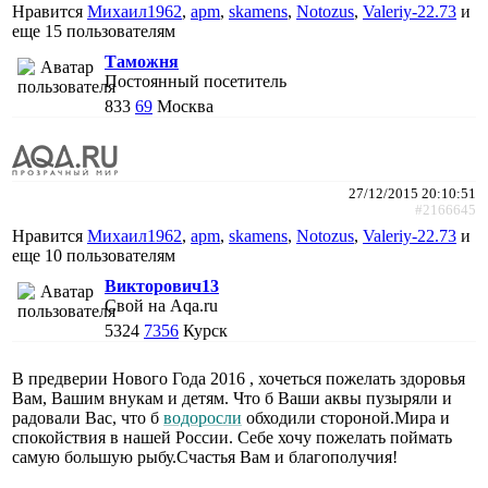
Нравится
Михаил1962
,
apm
,
skamens
,
Notozus
,
Valeriy-22.73
и
еще
15 пользователям
Таможня
Постоянный посетитель
833
69
Москва
27/12/2015 20:10:51
#2166645
Нравится
Михаил1962
,
apm
,
skamens
,
Notozus
,
Valeriy-22.73
и
еще
10 пользователям
Викторович13
Свой на Aqa.ru
5324
7356
Курск
В предверии Нового Года 2016 , хочеться пожелать здоровья
Вам, Вашим внукам и детям. Что б Ваши аквы пузыряли и
радовали Вас, что б
водоросли
обходили стороной.Мира и
спокойствия в нашей России. Себе хочу пожелать поймать
самую большую рыбу.Счастья Вам и благополучия!