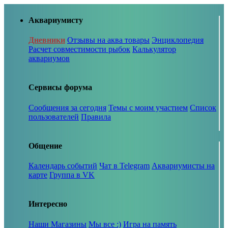
Аквариумисту
Дневники
Отзывы на аква товары
Энциклопедия
Расчет совместимости рыбок
Калькулятор
аквариумов
Сервисы форума
Сообщения за сегодня
Темы с моим участием
Список
пользователей
Правила
Общение
Календарь событий
Чат в Telegram
Аквариумисты на
карте
Группа в VK
Интересно
Наши Магазины
Мы все :)
Игра на память