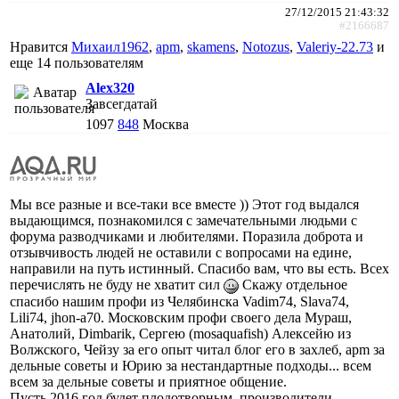
27/12/2015 21:43:32
#2166687
Нравится
Михаил1962
,
apm
,
skamens
,
Notozus
,
Valeriy-22.73
и
еще
14 пользователям
Alex320
Завсегдатай
1097
848
Москва
Мы все разные и все-таки все вместе )) Этот год выдался
выдающимся, познакомился с замечательными людьми с
форума разводчиками и любителями. Поразила доброта и
отзывчивость людей не оставили с вопросами на едине,
направили на путь истинный. Спасибо вам, что вы есть. Всех
перечислять не буду не хватит сил
Скажу отдельное
спасибо нашим профи из Челябинска Vadim74, Slava74,
Lili74, jhon-a70. Московским профи своего дела Мураш,
Анатолий, Dimbarik, Сергею (mosaquafish) Алексейю из
Волжского, Чейзу за его опыт читал блог его в захлеб, apm за
дельные советы и Юрию за нестандартные подходы... всем
всем за дельные советы и приятное общение.
Пусть 2016 год будет плодотворным, производители