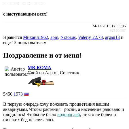
================
с наступающим всех!
24/12/2015 17:56:05
#2165387
Нравится
Михаил1962
,
apm
,
Notozus
,
Valeriy-22.73
,
argan13
и
еще
13 пользователям
Поздравление и от меня!
MR.ROMA
Свой на Aqa.ru, Советник
5450
1573
В первую очередь хочу пожелать процветания вашим
аквариумам. Чтобы растения - росли, а население радовало и
плодилось! Чтобы не было
водорослей
, никто не болел и
никаких бед не случалось.