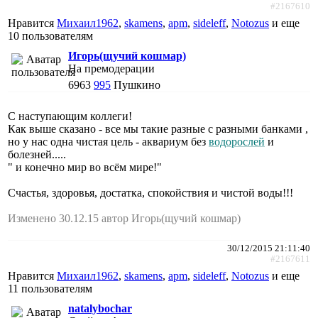
#2167610
Нравится
Михаил1962
,
skamens
,
apm
,
sideleff
,
Notozus
и еще
10 пользователям
Игорь(щучий кошмар)
На премодерации
6963
995
Пушкино
С наступающим коллеги!
Как выше сказано - все мы такие разные с разными банками ,
но у нас одна чистая цель - аквариум без
водорослей
и
болезней.....
" и конечно мир во всём мире!"
Счастья, здоровья, достатка, спокойствия и чистой воды!!!
Изменено 30.12.15 автор Игорь(щучий кошмар)
30/12/2015 21:11:40
#2167611
Нравится
Михаил1962
,
skamens
,
apm
,
sideleff
,
Notozus
и еще
11 пользователям
natalybochar