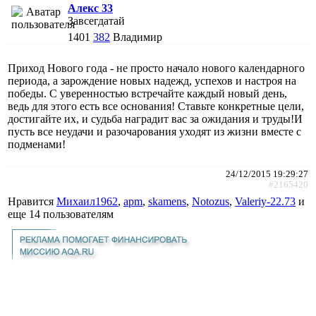
Алекс 33
Завсегдатай
1401
382
Владимир
Приход Нового года - не просто начало нового календарного
периода, а зарождение новых надежд, успехов и настроя на
победы. С уверенностью встречайте каждый новый день,
ведь для этого есть все основания! Ставьте конкретные цели,
достигайте их, и судьба наградит вас за ожидания и труды!И
пусть все неудачи и разочарования уходят из жизни вместе с
подменами!
24/12/2015 19:29:27
#2165420
Нравится
Михаил1962
,
apm
,
skamens
,
Notozus
,
Valeriy-22.73
и
еще
14 пользователям