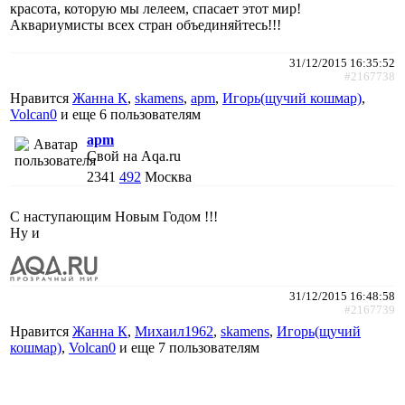
красота, которую мы лелеем, спасает этот мир!
Аквариумисты всех стран объединяйтесь!!!
31/12/2015 16:35:52
#2167738
Нравится
Жанна К
,
skamens
,
apm
,
Игорь(щучий кошмар)
,
Volcan0
и еще
6 пользователям
apm
Свой на Aqa.ru
2341
492
Москва
С наступающим Новым Годом !!!
Ну и
31/12/2015 16:48:58
#2167739
Нравится
Жанна К
,
Михаил1962
,
skamens
,
Игорь(щучий
кошмар)
,
Volcan0
и еще
7 пользователям