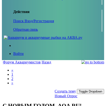
Действия
Поиск
Вход/Регистрация
Обратная связь
Войти
Форум Аквариумистов
Назад
«
1
2
»
Создать тему
Toggle Dropdown
Новый Опрос
С НОВЫМ ГОДОМ, AQA.RU!