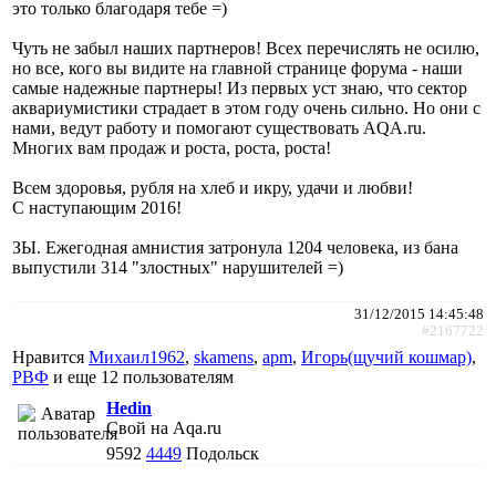
это только благодаря тебе =)
Чуть не забыл наших партнеров! Всех перечислять не осилю,
но все, кого вы видите на главной странице форума - наши
самые надежные партнеры! Из первых уст знаю, что сектор
аквариумистики страдает в этом году очень сильно. Но они с
нами, ведут работу и помогают существовать AQA.ru.
Многих вам продаж и роста, роста, роста!
Всем здоровья, рубля на хлеб и икру, удачи и любви!
С наступающим 2016!
ЗЫ. Ежегодная амнистия затронула 1204 человека, из бана
выпустили 314 "злостных" нарушителей =)
31/12/2015 14:45:48
#2167722
Нравится
Михаил1962
,
skamens
,
apm
,
Игорь(щучий кошмар)
,
РВФ
и еще
12 пользователям
Hedin
Свой на Aqa.ru
9592
4449
Подольск