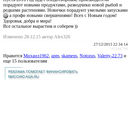
порадуют новыми продуктами, разводчики новой рыбой и
редкими растениями. Новички порадуют умелыми запусками
а профи новыми свершениями! Всех с Новым годом!
Здоровья, добра и мира!
Все остальное вырастим и соберем ))
Изменено 28.12.15 автор Alex320
27/12/2015 22:34:14
#2166708
Нравится
Михаил1962
,
apm
,
skamens
,
Notozus
,
Valeriy-22.73
и
еще
15 пользователям