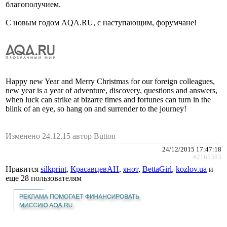
благополучием.
С новым годом AQA.RU, с наступающим, форумчане!
Happy new Year and Merry Christmas for our foreign colleagues,
new year is a year of adventure, discovery, questions and answers,
when luck can strike at bizarre times and fortunes can turn in the
blink of an eye, so hang on and surrender to the journey!
Изменено 24.12.15 автор Button
24/12/2015 17:47:18
#2165383
Нравится
silkprint
,
КрасавцевАН
,
янот
,
BettaGirl
,
kozlov.ua
и
еще
28 пользователям