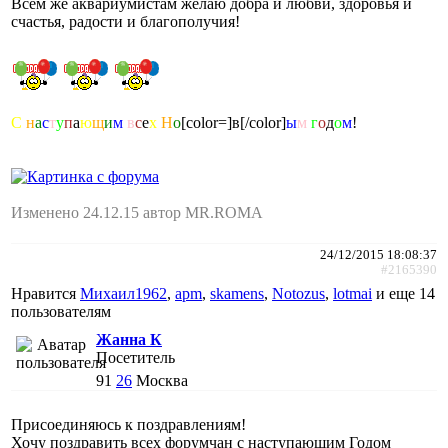
Всем же аквариумистам желаю добра и любви, здоровья и
счастья, радости и благополучия!
С
н
а
с
т
у
п
а
ю
щ
и
м
в
с
е
х
Н
о
[color=]в[/color]
ы
м
г
о
д
о
м
!
Изменено 24.12.15 автор MR.ROMA
24/12/2015 18:08:37
#2165390
Нравится
Михаил1962
,
apm
,
skamens
,
Notozus
,
lotmai
и еще
14
пользователям
Жанна К
Посетитель
91
26
Москва
Присоединяюсь к поздравлениям!
Хочу поздравить всех форумчан с наступающим Годом