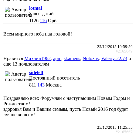
lotmai
Завсегдатай
1126
116
Орёл
Всем мирного неба над головой!
25/12/2015 10:59:50
#2165649
Нравится
Михаил1962
,
apm
,
skamens
,
Notozus
,
Valeriy-22.73
и
еще
13 пользователям
sideleff
Постоянный посетитель
811
143
Москва
Поздравляю всех Форумчан с наступающим Новым Годом и
Рождеством!
здоровья Вам и Вашим семьям, пусть Новый 2016 год будет
лучше во всем!
25/12/2015 11:25:55
#2165662