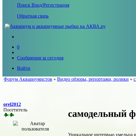
Поиск
Вход/Регистрация
Обратная связь
0
Сообщения за сегодня
Войти
Форум Аквариумистов
»
Видео обзоры, репортажи, ролики
»
с
orel2012
Посетитель
самодельный ф
Уникальное интервью умельца и