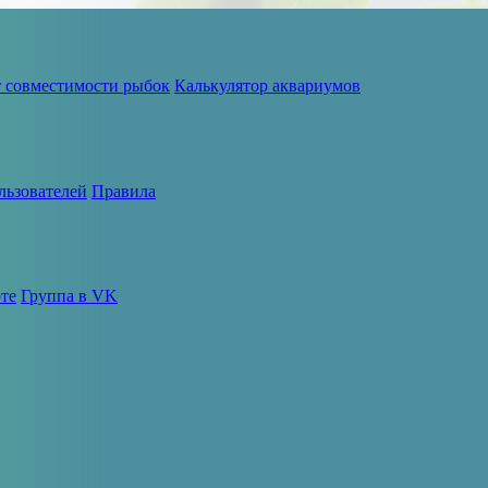
т совместимости рыбок
Калькулятор аквариумов
льзователей
Правила
те
Группа в VK