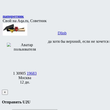
папоротник
Свой на Aqa.ru, Советник
Dlinb
да хотя бы верхний, если не хочетс
1
30905
19683
Москва
12 дн.
×
Отправить U2U