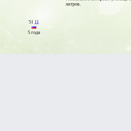
литров.
51
11
5 года