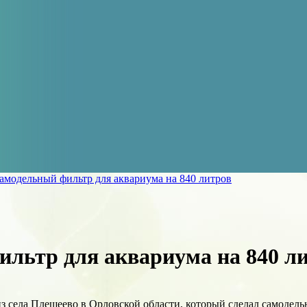
амодельный фильтр для аквариума на 840 литров
ильтр для аквариума на 840 л
з села Плещеево в Орловской области, который сделал самодель