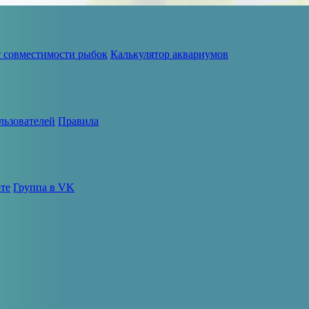
т совместимости рыбок
Калькулятор аквариумов
льзователей
Правила
те
Группа в VK