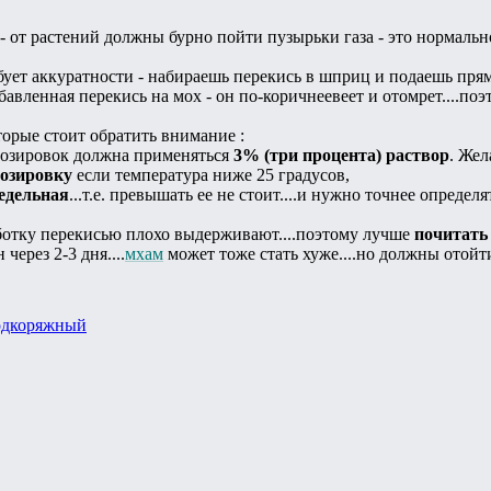
 от растений должны бурно пойти пузырьки газа - это нормально
ебует аккуратности - набираешь перекись в шприц и подаешь пря
збавленная перекись на мох - он по-коричнеевеет и отомрет....поэ
торые стоит обратить внимание :
 дозировок должна применяться
3% (три процента) раствор
. Жел
озировку
если температура ниже 25 градусов,
редельная
...т.е. превышать ее не стоит....и нужно точнее опреде
ботку перекисью плохо выдерживают....поэтому лучше
почитать
через 2-3 дня....
мхам
может тоже стать хуже....но должны отойти
дкоряжный