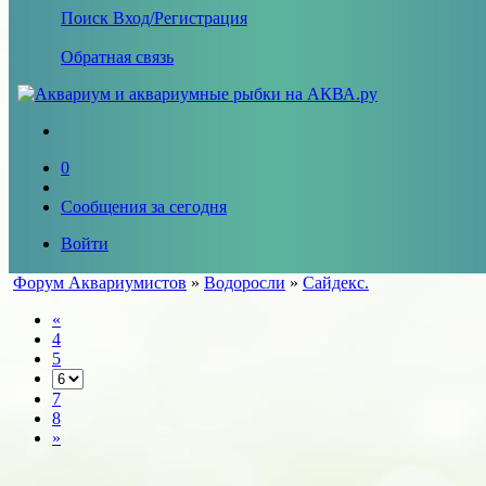
Поиск
Вход/Регистрация
Обратная связь
0
Сообщения за сегодня
Войти
Форум Аквариумистов
»
Водоросли
»
Сайдекс.
«
4
5
7
8
»