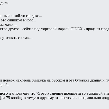
 дней
анный какой-то сайдекс...
 это слишком много...
м мало....
тво другое...сейчас под торговой маркой CIDEX - продают прод
уточнять состав....
и поверх наклеена бумажка на русском и эта бумажка драная и пл
дней.
ного и я подумал что 75 это хранение препарата во вскрытой уп
фра 75 вообще к чемуто другому относится и я не правильно дод