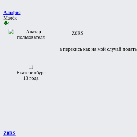
Альфис
Малёк
Z0RS
а перекись как на мой случай подат
11
Екатеринбург
13 года
Z0RS