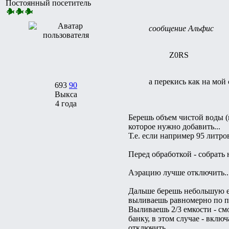
Постоянный посетитель
сообщение Альфис
Z0RS
а перекись как на мой
693
90
Выкса
4 года
Берешь объем чистой воды (
которое нужно добавить...
Т.е. если например 95 литро
Перед обработкой - собрать
Аэрацию лучше отключить...
Дальше берешь небольшую ем
выливаешь равномерно по пл
Выливаешь 2/3 емкости - смо
банку, в этом случае - вклю
отключить...