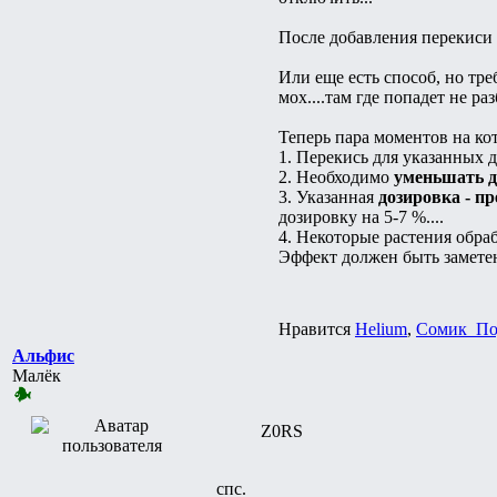
После добавления перекиси -
Или еще есть способ, но тр
мох....там где попадет не ра
Теперь пара моментов на ко
1. Перекись для указанных
2. Необходимо
уменьшать д
3. Указанная
дозировка - п
дозировку на 5-7 %....
4. Некоторые растения обра
Эффект должен быть заметен 
Нравится
Helium
,
Сомик_По
Альфис
Малёк
Z0RS
спс.