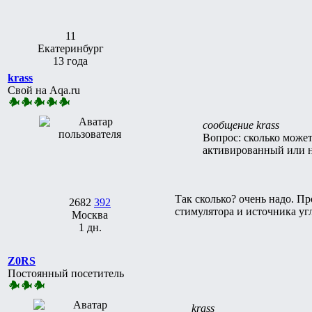
11
Екатеринбург
13 года
krass
Свой на Aqa.ru
сообщение krass
Вопрос: сколько может
активированный или н
Так сколько? очень надо. Пр
2682
392
стимулятора и источника уг
Москва
1 дн.
Z0RS
Постоянный посетитель
krass