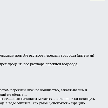
 миллилитров 3% раствора перекиси водорода (аптечная)
л трех процентного раствора перекиси водорода.
 потом перекиси нужное количество, взбалтываешь и
ий не облить....
ьное.....если начинают метаться - есть попытки покинуть
да в воде опустит...как рыбы успокоятся - аэрацию