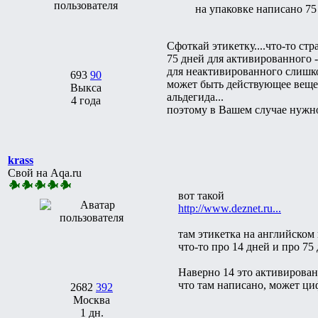
на упаковке написано 75
Сфоткай этикетку....что-то стр
75 дней для активированного -
для неактивированного слишко
693
90
может быть действующее вещес
Выкса
альдегида...
4 года
поэтому в Вашем случае нужно 
krass
Свой на Aqa.ru
вот такой
http://www.deznet.ru...
там этикетка на английском 
что-то про 14 дней и про 75 
Наверно 14 это активирован
что там написано, может ци
2682
392
Москва
1 дн.