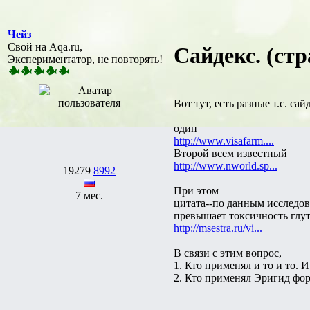
Чейз
Свой на Aqa.ru,
Сайдекс. (стр
Экспериментатор, не повторять!
Вот тут, есть разные т.с. сай
один
http://www.visafarm....
Второй всем известный
http://www.nworld.sp...
19279
8992
При этом
7 мес.
цитата--по данным исследо
превышает токсичность глут
http://msestra.ru/vi...
В связи с этим вопрос,
1. Кто применял и то и то. И
2. Кто применял Эригид фор