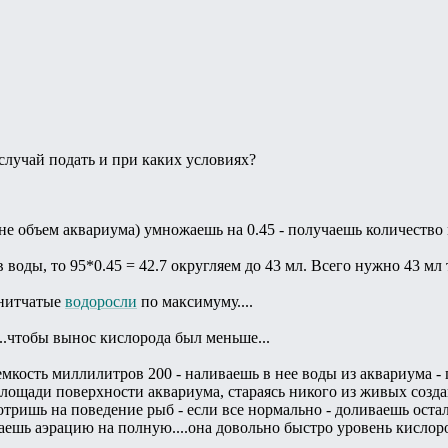
 случай подать и при каких условиях?
не объем аквариума) умножаешь на 0.45 - получаешь количество
в воды, то 95*0.45 = 42.7 округляем до 43 мл. Всего нужно 43 м
 нитчатые
водоросли
по максимуму....
.чтобы вынос кислорода был меньше...
кость миллилитров 200 - наливаешь в нее воды из аквариума -
ощади поверхности аквариума, стараясь никого из живых создан
тришь на поведение рыб - если все нормально - доливаешь остал
чаешь аэрацию на полную....она довольно быстро уровень кислоро