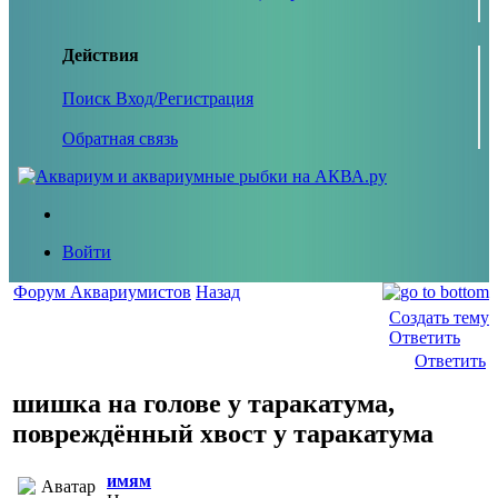
Действия
Поиск
Вход/Регистрация
Обратная связь
Войти
Форум Аквариумистов
Назад
Создать тему
Ответить
Ответить
шишка на голове у таракатума,
повреждённый хвост у таракатума
имям