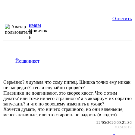
Ответить
имям
Новичок
6
Йошкинкот
Серьёзно? я думала что сому пипец. Шишка точно ему никак
не навредит? а если случайно прорвёт?
Плавники не подгнивают, это скорее хвост. Что с этим
делать? или тоже ничего страшного? а в аквариум их обратно
запускать? и что по хорошему изменить в уходе?
Хочется думать, что ничего страшного, но они вяленькие,
менее активные, или это старость не радость (в год то)
22/05/2026 09:21:36
#3242819