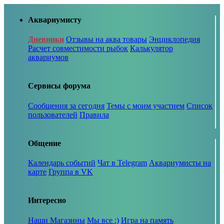
Аквариумисту
Дневники
Отзывы на аква товары
Энциклопедия
Расчет совместимости рыбок
Калькулятор
аквариумов
Сервисы форума
Сообщения за сегодня
Темы с моим участием
Список
пользователей
Правила
Общение
Календарь событий
Чат в Telegram
Аквариумисты на
карте
Группа в VK
Интересно
Наши Магазины
Мы все :)
Игра на память