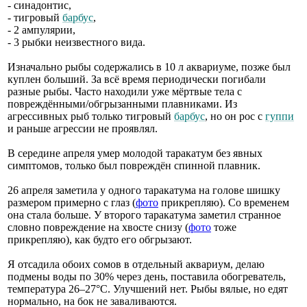
- синадонтис,
- тигровый
барбус
,
- 2 ампулярии,
- 3 рыбки неизвестного вида.
Изначально рыбы содержались в 10 л аквариуме, позже был
куплен больший. За всё время периодически погибали
разные рыбы. Часто находили уже мёртвые тела с
повреждёнными/обгрызанными плавниками. Из
агрессивных рыб только тигровый
барбус
, но он рос с
гуппи
и раньше агрессии не проявлял.
В середине апреля умер молодой таракатум без явных
симптомов, только был повреждён спинной плавник.
26 апреля заметила у одного таракатума на голове шишку
размером примерно с глаз (
фото
прикрепляю). Со временем
она стала больше. У второго таракатума заметил странное
словно повреждение на хвосте снизу (
фото
тоже
прикрепляю), как будто его обгрызают.
Я отсадила обоих сомов в отдельный аквариум, делаю
подмены воды по 30% через день, поставила обогреватель,
температура 26–27°C. Улучшений нет. Рыбы вялые, но едят
нормально, на бок не заваливаются.