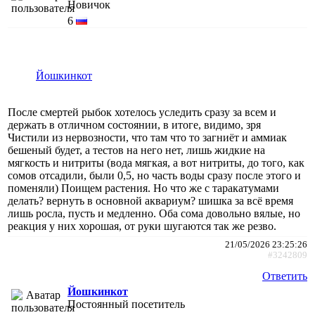
Новичок
6
Йошкинкот
После смертей рыбок хотелось уследить сразу за всем и
держать в отличном состоянии, в итоге, видимо, зря
Чистили из нервозности, что там что то загниёт и аммиак
бешеный будет, а тестов на него нет, лишь жидкие на
мягкость и нитриты (вода мягкая, а вот нитриты, до того, как
сомов отсадили, были 0,5, но часть воды сразу после этого и
поменяли) Поищем растения. Но что же с таракатумами
делать? вернуть в основной аквариум? шишка за всё время
лишь росла, пусть и медленно. Оба сома довольно вялые, но
реакция у них хорошая, от руки шугаются так же резво.
21/05/2026 23:25:26
#3242809
Ответить
Йошкинкот
Постоянный посетитель