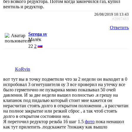
без всякого редуктора. Потом когда закончился газ, купил
вентиль и редуктор.
26/08/2019 10:13:43
#2667483
Ответить
Serega sv
Малёк
22
2
KoRvin
вот тут вы в точку подметили что за 2 недели он выходит в 0
испробовал 3 огнетушителя оу 3 все проверил на утечку все
было герметично не пузырика мимо показывал 50 очей
давления. И за две недели вышел полностью .я грешу на
клапанок под пидалью который стоит мне кажется он
нерасчитан стоять долго в открытом положении , а рассчитан
на полное закрытие или резкий сброс , а так чтоб стоять
долго в открытом состоянии неа.
Я переточил редуктор резьба 16 шаг 1.5
фото
пока ненашол
как тут прилепить .подскажете ?покажу как вышло