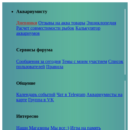
Аквариумисту
Дневники
Отзывы на аква товары
Энциклопедия
Расчет совместимости рыбок
Калькулятор
аквариумов
Сервисы форума
Сообщения за сегодня
Темы с моим участием
Список
пользователей
Правила
Общение
Календарь событий
Чат в Telegram
Аквариумисты на
карте
Группа в VK
Интересно
Наши Магазины
Мы все :)
Игра на память