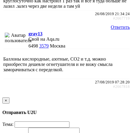
круглосуточно как настроил 1 раз так и все я туда больше не
лазил .залез через две недели а там уй
26/08/2019 21:34:24
#2667719
Ответить
gray13
Свой на Aqa.ru
6498
3579
Москва
Баллоны кислородные, азотные, СО2 и т.д. можно
приобрести дешевле огнетушителя и не вижу смысла
заморачиваться с переделкой.
27/08/2019 07:28:20
#2667818
×
Отправить U2U
Тема: