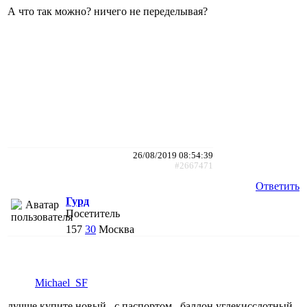
А что так можно? ничего не переделывая?
26/08/2019 08:54:39
#2667471
Ответить
Гурд
Посетитель
157
30
Москва
Michael_SF
лучше купите новый , с паспортом , баллон углекисслотный ,