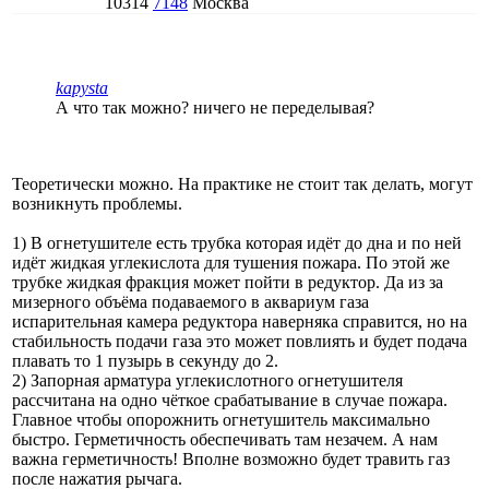
10314
7148
Москва
kapysta
А что так можно? ничего не переделывая?
Теоретически можно. На практике не стоит так делать, могут
возникнуть проблемы.
1) В огнетушителе есть трубка которая идёт до дна и по ней
идёт жидкая углекислота для тушения пожара. По этой же
трубке жидкая фракция может пойти в редуктор. Да из за
мизерного объёма подаваемого в аквариум газа
испарительная камера редуктора наверняка справится, но на
стабильность подачи газа это может повлиять и будет подача
плавать то 1 пузырь в секунду до 2.
2) Запорная арматура углекислотного огнетушителя
рассчитана на одно чёткое срабатывание в случае пожара.
Главное чтобы опорожнить огнетушитель максимально
быстро. Герметичность обеспечивать там незачем. А нам
важна герметичность! Вполне возможно будет травить газ
после нажатия рычага.