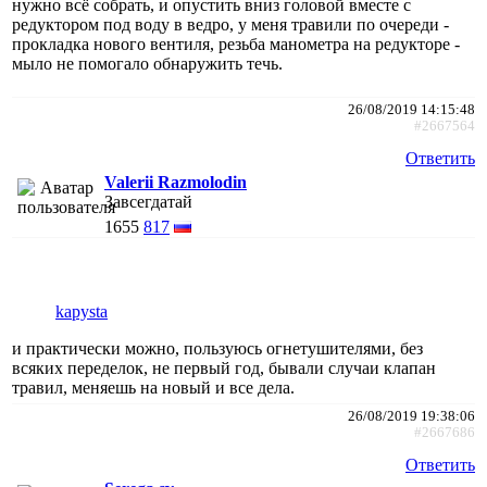
нужно всё собрать, и опустить вниз головой вместе с
редуктором под воду в ведро, у меня травили по очереди -
прокладка нового вентиля, резьба манометра на редукторе -
мыло не помогало обнаружить течь.
26/08/2019 14:15:48
#2667564
Ответить
Valerii Razmolodin
Завсегдатай
1655
817
kapysta
и практически можно, пользуюсь огнетушителями, без
всяких переделок, не первый год, бывали случаи клапан
травил, меняешь на новый и все дела.
26/08/2019 19:38:06
#2667686
Ответить