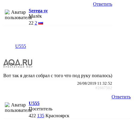
Ответить
Serega sv
Малёк
22
2
U555
Вот так я делал собрал с того что под руку попалось)
26/08/2019 11:32:52
#2667502
Ответить
U555
Посетитель
422
135
Красноярск