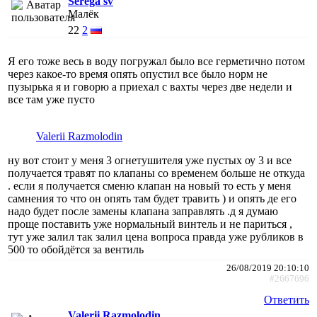
Serega sv
Малёк
22
2
Я его тоже весь в воду погружал было все герметично потом
через какое-то время опять опустил все было норм не
пузырька я и говорю а приехал с вахты через две недели и
все там уже пусто
Valerii Razmolodin
ну вот стоит у меня 3 огнетушителя уже пустых оу 3 и все
получается травят по клапаны со временем больше не откуда
. если я получается сменю клапан на новый то есть у меня
самнения то что он опять там будет травить ) и опять де его
надо будет после замены клапана заправлять .д я думаю
проще поставить уже нормальный винтель и не париться ,
тут уже залил так залил цена вопроса правда уже рубликов в
500 то обойдётся за вентиль
26/08/2019 20:10:10
#2667696
Ответить
Valerii Razmolodin