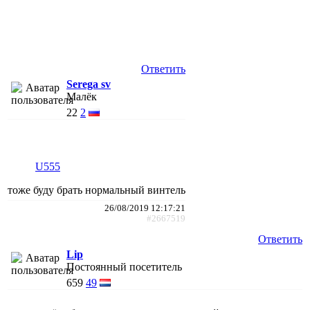
Ответить
Serega sv
Малёк
22
2
U555
тоже буду брать нормальный винтель
26/08/2019 12:17:21
#2667519
Ответить
Lip
Постоянный посетитель
659
49