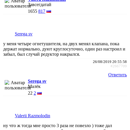
Завсегдатай
1655
817
Serega sv
у меня четыре огнетушителя, на двух менял клапана, пока
держат нормально, дуют круглосуточно, один раз настроил и
забыл, был случай редуктор накрылся.
26/08/2019 20:55:58
#2667709
Ответить
Serega sv
Малёк
22
2
Valerii Razmolodin
ну что ж тогда мне просто 3 раза не повезло ) тоже дал