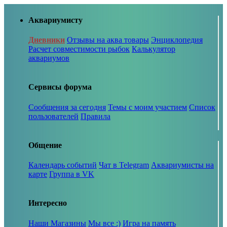
Аквариумисту
Дневники
Отзывы на аква товары
Энциклопедия
Расчет совместимости рыбок
Калькулятор
аквариумов
Сервисы форума
Сообщения за сегодня
Темы с моим участием
Список
пользователей
Правила
Общение
Календарь событий
Чат в Telegram
Аквариумисты на
карте
Группа в VK
Интересно
Наши Магазины
Мы все :)
Игра на память