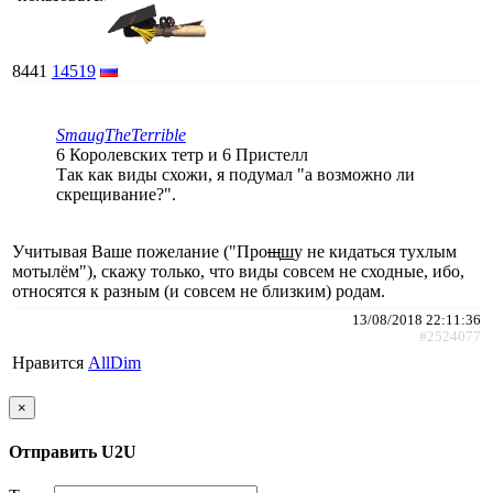
8441
14519
SmaugTheTerrible
6 Королевских тетр и 6 Пристелл
Так как виды схожи, я подумал "а возможно ли
скрещивание?".
Учитывая Ваше пожелание ("Про
щ
ш
у не кидаться тухлым
мотылём"), скажу только, что виды совсем не сходные, ибо,
относятся к разным (и совсем не близким) родам.
13/08/2018 22:11:36
#2524077
Нравится
AllDim
×
Отправить U2U