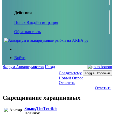
Действия
Поиск
Вход/Регистрация
Обратная связь
Войти
Форум Аквариумистов
Назад
Создать тему
Toggle Dropdown
Новый Опрос
Ответить
Ответить
Скрещивание харациновых
SmaugTheTerrible
Новичок