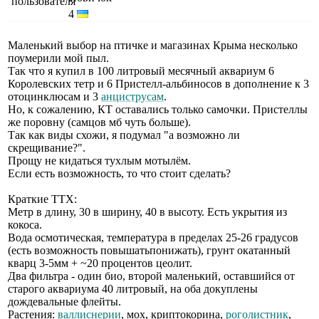
4
Маленький выбор на птичке и магазинах Крыма несколько
поумерили мой пыл.
Так что я купил в 100 литровый месячный аквариум 6
Королевских тетр и 6 Пристелл-альбиносов в дополнение к 3
отоцинклюсам и 3
анциструсам
.
Но, к сожалению, КТ оставались только самочки. Пристеллы
же поровну (самцов мб чуть больше).
Так как виды схожи, я подумал "а возможно ли
скрещивание?".
Прощу не кидаться тухлым мотылём.
Если есть возможность, то что стоит сделать?
Краткие ТТХ:
Метр в длину, 30 в ширину, 40 в высоту. Есть укрытия из
кокоса.
Вода осмотическая, температура в пределах 25-26 градусов
(есть возможность повышатьпонижать), грунт окатанный
кварц 3-5мм + ~20 процентов цеолит.
Два фильтра - один био, второй маленький, оставшийся от
старого аквариума 40 литровый, на оба докуплены
дождевальные флейты.
Растения:
валлиснерии
, мох, криптокорина,
роголистник
,