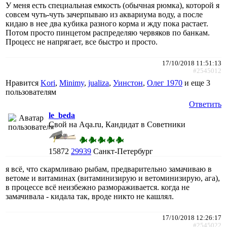
У меня есть специальная емкость (обычная рюмка), которой я
совсем чуть-чуть зачерпываю из аквариума воду, а после
кидаю в нее два кубика разного корма и жду пока растает.
Потом просто пинцетом распределяю червяков по банкам.
Процесс не напрягает, все быстро и просто.
17/10/2018 11:51:13
#2545012
Нравится
Kori
,
Minimy
,
jualiza
,
Уинстон
,
Олег 1970
и еще
3
пользователям
Ответить
le_beda
Свой на Aqa.ru, Кандидат в Советники
15872
29939
Санкт-Петербург
я всё, что скармливаю рыбам, предварительно замачиваю в
ветоме и витаминах (витаминизирую и ветоминизирую, ага),
в процессе всё неизбежно размораживается. когда не
замачивала - кидала так, вроде никто не кашлял.
17/10/2018 12:26:17
#2545022