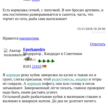
Есть кормушка сеткой, с липучкой. В нее бросаю артемию, и
она постепенно размораживается и сыпется, часть, что
торчит из сита, рыба сама вытаскивает
15/11/2018 19:29:00
#2559116
Нравится
папоротник
Ответить
Egorkapedro
Модератор , Кандидат в Советники
8103
21610
Я
корикам
режу кубик заморозки на куски и тыкаю их в
грунт, слегка присыпая, чтоб
родостомусы
,
анцики
и тетры
не сожрали. А
корикам
пофигу, они всю голову в песок
затыкивают. Замороженный легче пихать, главное проворнее
надо быть, иначе растаять успеет.
Остальной рыбе разбалтываю кубик в маленьком стакане и
выливаю в аквариум залпом. До дна не долетает ничего.