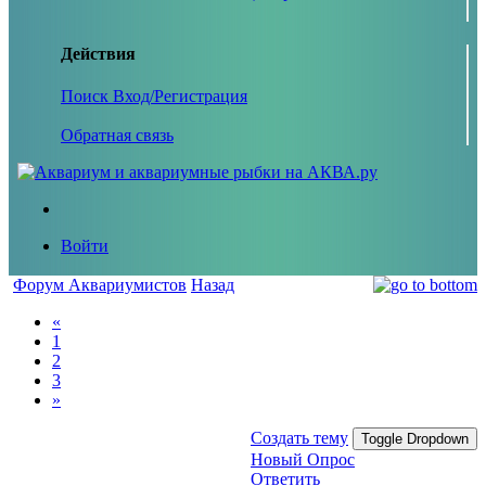
Действия
Поиск
Вход/Регистрация
Обратная связь
Войти
Форум Аквариумистов
Назад
«
1
2
3
»
Создать тему
Toggle Dropdown
Новый Опрос
Ответить