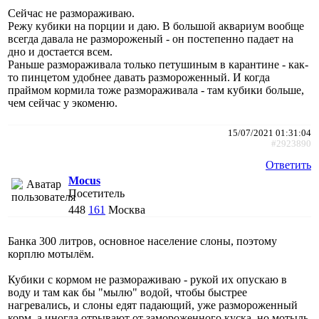
Сейчас не размораживаю.
Режу кубики на порции и даю. В большой аквариум вообще
всегда давала не размороженый - он постепенно падает на
дно и достается всем.
Раньше размораживала только петушиным в карантине - как-
то пинцетом удобнее давать размороженный. И когда
праймом кормила тоже размораживала - там кубики больше,
чем сейчас у экоменю.
15/07/2021 01:31:04
#2923890
Ответить
Mocus
Посетитель
448
161
Москва
Банка 300 литров, основное население слоны, поэтому
корплю мотылём.
Кубики с кормом не размораживаю - рукой их опускаю в
воду и там как бы "мылю" водой, чтобы быстрее
нагревались, и слоны едят падающий, уже размороженный
корм, а иногда отрывают от замороженного куска, но мотыль