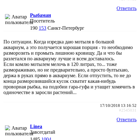
Ответить
Рыбаман
Посетитель
190
153
Санкт-Петербург
По ситуации. Когда изредка даю мотыля в большой
аквариум, а это получается хорошая порция - то необходимо
разморозить и промыть лишнюю кровищу. Да и что бы
разлетался по аквариуму лучше и всем доставалось.
Если комлю мотылем мелочь в 120 литрах, то... тоже
размораживаю, но не предварительно, а просто бултыхаю,
держа в руках прямо в аквариуме. Если отпустить, то не до
конца разморозившийся кусок схватит какая-нибудь
проворная рыбка, на подобии гара-гуфа и утащит хомячить в
одиночестве в заросли растений...
17/10/2018 13:16:52
#2545031
Ответить
Linea
Завсегдатай
1485
1004