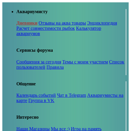
Аквариумисту
Дневники
Отзывы на аква товары
Энциклопедия
Расчет совместимости рыбок
Калькулятор
аквариумов
Сервисы форума
Сообщения за сегодня
Темы с моим участием
Список
пользователей
Правила
Общение
Календарь событий
Чат в Telegram
Аквариумисты на
карте
Группа в VK
Интересно
Наши Магазины
Мы все :)
Игра на память