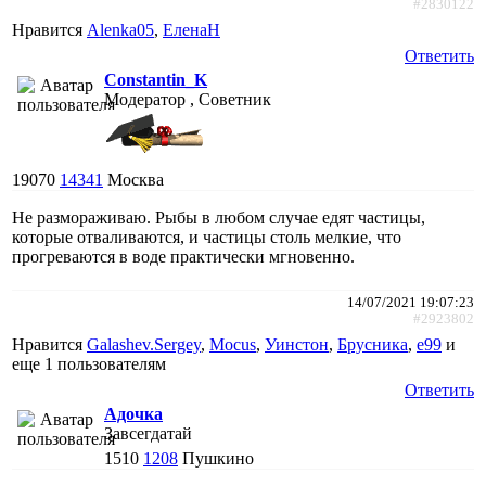
#2830122
Нравится
Alenka05
,
ЕленаН
Ответить
Constantin_K
Модератор , Советник
19070
14341
Москва
Не размораживаю. Рыбы в любом случае едят частицы,
которые отваливаются, и частицы столь мелкие, что
прогреваются в воде практически мгновенно.
14/07/2021 19:07:23
#2923802
Нравится
Galashev.Sergey
,
Mocus
,
Уинстон
,
Брусника
,
e99
и
еще
1 пользователям
Ответить
Адочка
Завсегдатай
1510
1208
Пушкино