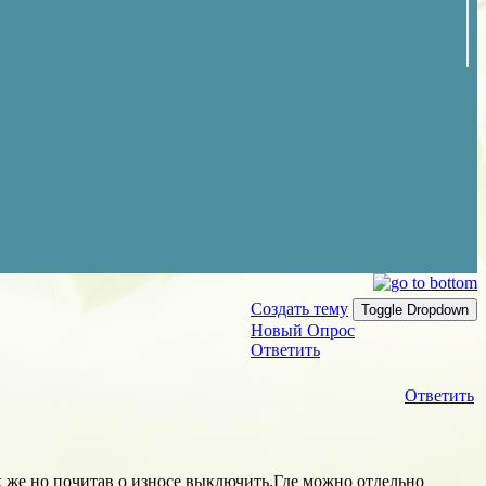
Создать тему
Toggle Dropdown
Новый Опрос
Ответить
Ответить
ак же но почитав о износе выключить.Где можно отдельно