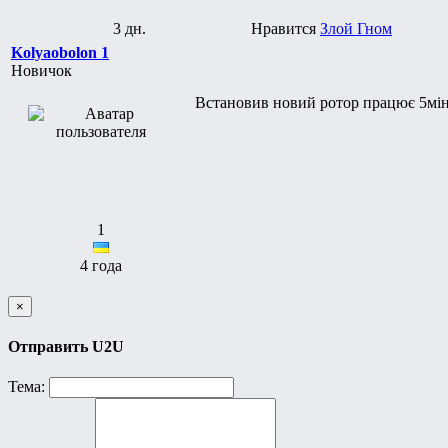
3 дн.
Нравится
Злой Гном
Kolyaobolon 1
Новичок
Встановив новий ротор працює 5мін
1
4 года
×
Отправить U2U
Тема: