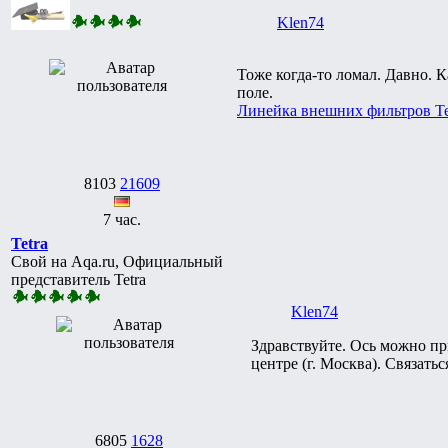
Klen74
Тоже когда-то ломал. Давно. 
поле.
Линейка внешних фильтров Te
8103
21609
7 час.
Tetra
Свой на Aqa.ru, Официальный
представитель Tetra
Klen74
Здравствуйте. Ось можно пр
центре (г. Москва). Связат
6805
1628