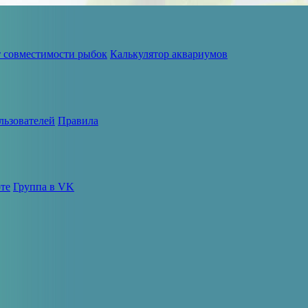
т совместимости рыбок
Калькулятор аквариумов
льзователей
Правила
те
Группа в VK