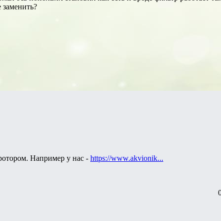
е заменить?
 ротором. Например у нас -
https://www.akvionik...