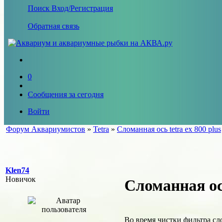
Поиск
Вход/Регистрация
Обратная связь
0
Сообщения за сегодня
Войти
Форум Аквариумистов
»
Tetra
»
Сломанная ось tetra ex 800 plus
Klen74
Новичок
Сломанная ось
Во время чистки фильтра сл