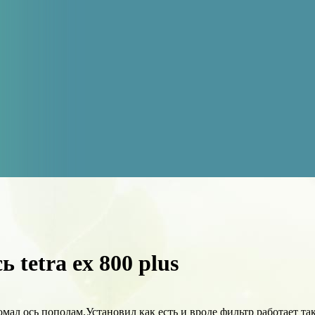
 tetra ex 800 plus
омал ось пополам.Установил как есть и вроде фильтр работает т