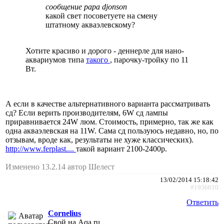
сообщение papa djonson
какой свет посоветуете на смену
штатному акваэлевскому?
Хотите красиво и дорого - деннерле для нано-
аквариумов типа
такого
, парочку-тройку по 11
Вт.
А если в качестве альтернативного варианта рассматривать
сд? Если верить производителям, 6W сд лампы
приравнивается 24W люм. Стоимость, примерно, так же как
одна акваэлевская на 11W. Сама сд пользуюсь недавно, но, по
отзывам, вроде как, результаты не хуже классических).
http://www.ferplast....
такой вариант 2100-2400р.
Изменено 13.2.14 автор Шелест
13/02/2014 15:18:42
#1936610
Ответить
Cornelius
Свой на Aqa.ru