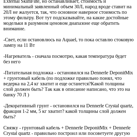
External SkimFilte, но останавливает, стоимость и
минимальный заявленный объем 30Л, народ вроде ставит на
20Л не жалуется, так, что основное наверное стоимость по
этому фильтру. Вот тут подсказывайте, на какие достойные
модельки в разумном ценовом диапазоне еще обратить
внимание.
-Свет, если остановлюсь на Aquael, то пока оставлю стоковую
лампу на 11 Вт
-Нагреватель - сначала посмотрю, какая температура будет
без него
-Питательная подложка - остановился на Dennerle DeponitMix
+ грунтовый кабель (по подложке правильно понял, что
ведерка на 2,4 кг хватит и еще останется?Какой толщины
слой должен быть? Так как в описание написано, что это на
банку 70 Л )
-Декоративный грунт - остановился на Dennerle Crystal quartz,
фракция 1-2 мм, 5 кг хватит? какой толщины слой должен
быть?
Связку - грунтовый кабель + Dennerle DeponitMix + Dennerle
Crystal quartz - правильно построил или посоветуете другую