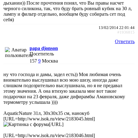
дыхании)) После прочтения понял, что Вы правы насчет
черного силикона, так, что буду брать ровный кубик на 30 л,
лампу и фильтр отдельно, вообщем буду собирать сет под
себя)
13/02/2014 22:01:44
#1936815
Ответить
papa djonson
Посетитель
157
9
Москва
ну что господа и дамы, задел есть)) Моя любимая очень
внимательно выслушивал всю мою шизу, иногда даже
слишком подозрительно выслушивала, но я не предавал
этому значения. А она втихую заказала мне вот такие
подарочки на 23 февраля, даже дифирамбы Амановскому
термометру услышала ))))
AquaticNature 31л, 30х30х35 см, нанокуб
[URL=http://www.isok.ru/view/2183045.html]
[/URL]
[URL=http://www.isok.ru/view/2183046.html]