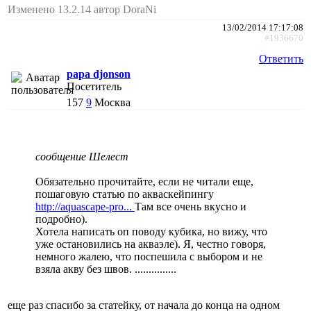
Изменено 13.2.14 автор DoraNi
13/02/2014 17:17:08
#1936670
Ответить
papa djonson
Посетитель
157
9
Москва
сообщение Шелест
Обязательно прочитайте, если не читали еще,
пошаговую статью по акваскейпингу
http://aquascape-pro...
Там все очень вкусно и
подробно).
Хотела написать оп поводу кубика, но вижу, что
уже остановились на акваэле). Я, честно говоря,
немного жалею, что поспешила с выбором и не
взяла акву без швов. ...............
еще раз спасибо за статейку, от начала до конца на одном