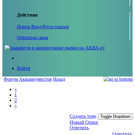
Действия
Поиск
Вход/Регистрация
Обратная связь
Войти
Форум Аквариумистов
Назад
«
1
2
»
Создать тему
Toggle Dropdown
Новый Опрос
Ответить
Ответить