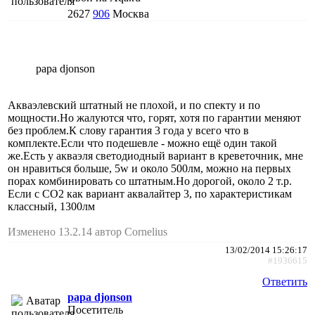
2627
906
Москва
papa djonson
Акваэлевский штатный не плохой, и по спекту и по
мощности.Но жалуются что, горят, хотя по гарантии меняют
без проблем.К слову гарантия 3 года у всего что в
комплекте.Если что подешевле - можно ещё один такой
же.Есть у акваэля светодиодный вариант в креветочник, мне
он нравиться больше, 5w и около 500лм, можно на первых
порах комбинировать со штатным.Но дорогой, около 2 т.р.
Если с СО2 как вариант аквалайтер 3, по характеристикам
классный, 1300лм
Изменено 13.2.14 автор Cornelius
13/02/2014 15:26:17
#1936615
Ответить
papa djonson
Посетитель