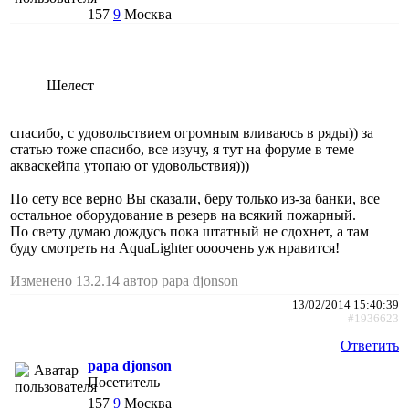
157
9
Москва
Шелест
спасибо, с удовольствием огромным вливаюсь в ряды)) за
статью тоже спасибо, все изучу, я тут на форуме в теме
акваскейпа утопаю от удовольствия)))
По сету все верно Вы сказали, беру только из-за банки, все
остальное оборудование в резерв на всякий пожарный.
По свету думаю дождусь пока штатный не сдохнет, а там
буду смотреть на AquaLighter оооочень уж нравится!
Изменено 13.2.14 автор papa djonson
13/02/2014 15:40:39
#1936623
Ответить
papa djonson
Посетитель
157
9
Москва