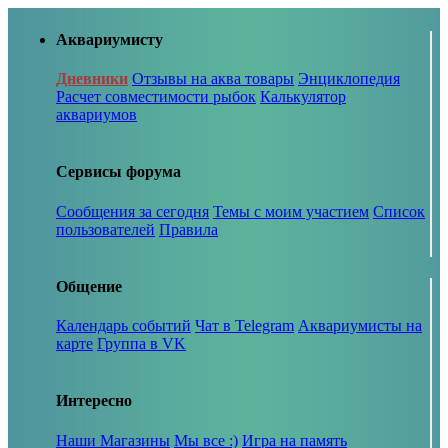
Аквариумисту
Дневники
Отзывы на аква товары
Энциклопедия
Расчет совместимости рыбок
Калькулятор
аквариумов
Сервисы форума
Сообщения за сегодня
Темы с моим участием
Список
пользователей
Правила
Общение
Календарь событий
Чат в Telegram
Аквариумисты на
карте
Группа в VK
Интересно
Наши Магазины
Мы все :)
Игра на память