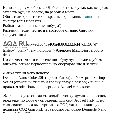
Нано аквариум, объем 20 Л, больше не могу так как все дело
затевать буду на работе, на рабочем месте.
Обитатели кревитосики - красные кристаллы,
вишни
и
фильтраторы нравятся
Рыбки - малышки какие нибудь)))
Растения - если честно я в восторге от нано баночки
форумчанина
&k=acf3d43a460a4b8682323cf47cb1567d"
target="_blank" rel="nofollow">
Алексея Маслова
, просто
беск.
По совместимости и населению, буду чуть позже глубоко
вникать, сейчас первостепенно оборудование и запуск
-Банка тут ни чего нового:
Dennerle Nano Cube 20L (просто банка) либо Aquael Shrimp
Set 20 (стоковый фильтр и грелку сразу в резерв) - внешне
нравятся обе, больше наверное к Aquael склоняюсь.
-Фильт, как уже сказал стоковый в топку, думаю о навесном
рюкзачке, по форуму определил для себя Aquael FZN-1, но
сомневаюсь из-за выветривания CO2, так как планирую
подавать CO2 брагой.Вчера посмотрел обзор Dennerle Nano