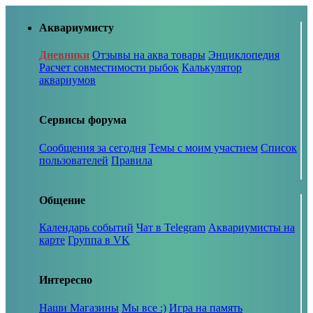
Аквариумисту
Дневники
Отзывы на аква товары
Энциклопедия
Расчет совместимости рыбок
Калькулятор
аквариумов
Сервисы форума
Сообщения за сегодня
Темы с моим участием
Список
пользователей
Правила
Общение
Календарь событий
Чат в Telegram
Аквариумисты на
карте
Группа в VK
Интересно
Наши Магазины
Мы все :)
Игра на память