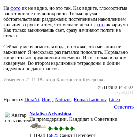
На
фото
их не видно, но это так. Как видите, глоссостигма
растет вполне почвопокровно. Только двумя
обстоятельствами раздражали: постепенным накоплением
кальция в грунте и тем, что мешали делать
фото
аквариума.
Как только выключаешь свет, сразу начинают ползти на
стекла.
Сейчас у меня осмосная вода, и похоже, что мелании не
выживают. Я несколько раз пытался подселить. Нормально
живут только прудовички-покемоны. И то, только в одном
аквариуме. Во втором карликовые тетраодоны и боции
сидмунки не дают шансов.
Изменено 21.11.18 автор Константин Кучеренко
21/11/2018 10:41:38
#2562211
Нравится
DoraNi
,
Инед
,
Notozus
,
Roman Larionov
,
Linea
Ответить
Nataliya Artyushina
На премодерации, Кандидат в Советники
1
11924
16825
Санкт-Петербург