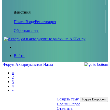
Действия
Поиск
Вход/Регистрация
Обратная связь
Войти
Форум Аквариумистов
Назад
«
2
3
4
»
Создать тему
Toggle Dropdown
Новый Опрос
Ответить