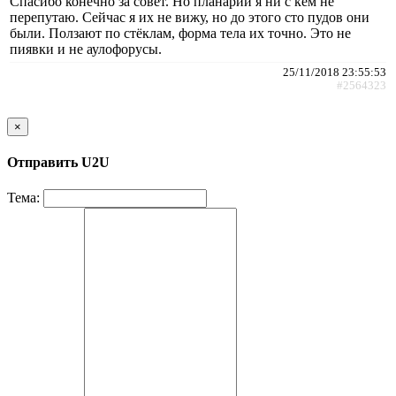
Спасибо конечно за совет. Но планарий я ни с кем не
перепутаю. Сейчас я их не вижу, но до этого сто пудов они
были. Ползают по стёклам, форма тела их точно. Это не
пиявки и не аулофорусы.
25/11/2018 23:55:53
#2564323
×
Отправить U2U
Тема: