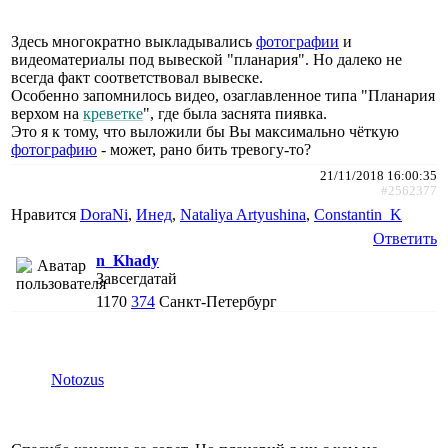
Здесь многократно выкладывались
фотографии
и
видеоматериалы под вывеской "планария". Но далеко не
всегда факт соответствовал вывеске.
Особенно запомнилось видео, озаглавленное типа "Планария
верхом на
креветке
", где была заснята пиявка.
Это я к тому, что выложили бы Вы максимально чёткую
фотографию
- может, рано бить тревогу-то?
21/11/2018 16:00:35
#2562377
Нравится
DoraNi
,
Инед
,
Nataliya Artyushina
,
Constantin_K
Ответить
n_Khady
Завсегдатай
1170
374
Санкт-Петербург
Notozus