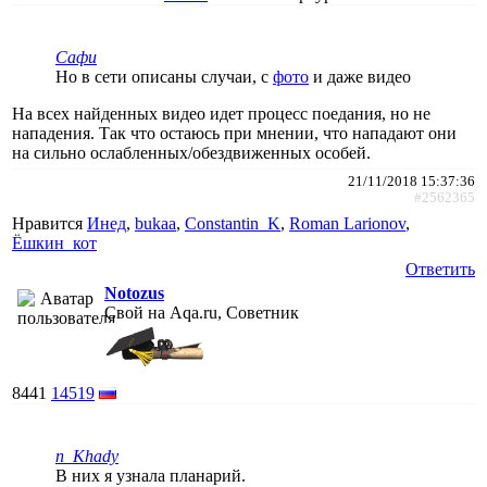
Сафи
Но в сети описаны случаи, с
фото
и даже видео
На всех найденных видео идет процесс поедания, но не
нападения. Так что остаюсь при мнении, что нападают они
на сильно ослабленных/обездвиженных особей.
21/11/2018 15:37:36
#2562365
Нравится
Инед
,
bukaa
,
Constantin_K
,
Roman Larionov
,
Ёшкин_кот
Ответить
Notozus
Свой на Aqa.ru, Советник
8441
14519
n_Khady
В них я узнала планарий.