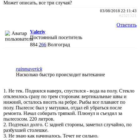
Может описать, все три случая?
03/08/2018 22:11:43
#2521521
Ответить
Valeriy
Постоянный посетитель
884
266
Волгоград
rainmaverick
Насколько быстро происходит вытекание
1. Не тек. Поднялся наверх, спустился - вода на полу. Стекло
отклеилось сразу по трем сторонам: вертикальные швы и
нижний, осталось висеть на ребре. Рыбы все плавают по
полу. Пылесос был у матушки, отдал ей убраться после
ремонта. Начал собирать тряпкой. Плюнул и съездил за
пылесосом. 220 литров.
2. Подтекал долго. С задней стороны, заметил случайно, по
разбухшей столешке.
3. Не знаю как начиналось. Течет не сильно.