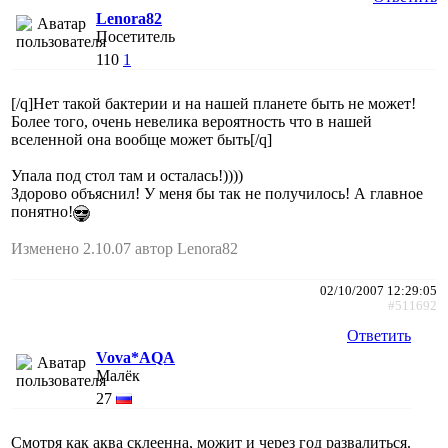
Lenora82
Посетитель
110
1
[/q]Нет такой бактерии и на нашей планете быть не может!
Более того, очень невелика вероятность что в нашей
вселенной она вообще может быть[/q]
Упала под стол там и осталась!))))
Здорово объяснил! У меня бы так не получилось! А главное
понятно!
Изменено 2.10.07 автор Lenora82
02/10/2007 12:29:05
#511692
Ответить
Vova*AQA
Малёк
27
Смотря как аква склеенна, можит и через год развалиться.