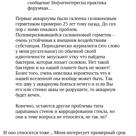
сообщение Stolyar
интересна практика
форумчан...
Первые аквариумы были склеены силиконовым
герметиком примерно 25 лет тому назад. До сих
пор с ними никаких проблем.
Полимеризовавшийся силиконовый герметик -
очень устойчивая к внешним воздействиям
субстанция. Периодически журналюги (это слово
у меня ругательное) по обычной своей
идиотичности запускают утку что найдена
бактерия, которая лопает силикон. Нет такой
бактерии и на нашей планете быть не может!
Более того, очень невелика вероятность что в
нашей вселенной она вообще может быть. Так
что шву у аквариума бояться нечего и если Вы
его или стенки аквы не разрушите, то аквариум
будет вечен.
Конечно, остаются другие проблемы типа
царапаных стенок и корродирования стекла, но
они к теме вопроса не относятся, не так ли?
И оно относится тоже... Меня интересует примерный срок