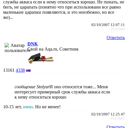
службы акваса если к нему относиться хорошо. Не пинать, не
бить, не царапать (понятно что при использоваии все равно
маленькие царапки появляются, и это неизбежно, но все
же)...
02/10/2007 12:07:11
#511684
Ответить
DNK
Свой на Aqa.ru, Советник
13161
4338
сообщение Stolyar
И оно относится тоже... Меня
интересует примерный срок службы акваса если
к нему относиться хорошо
10-15 лет,
имхо
. Но не менее!
02/10/2007 12:25:47
#511687
Ответить