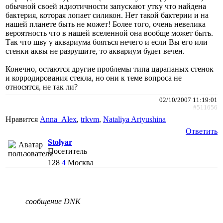
обычной своей идиотичности запускают утку что найдена
бактерия, которая лопает силикон. Нет такой бактерии и на
нашей планете быть не может! Более того, очень невелика
вероятность что в нашей вселенной она вообще может быть.
Так что шву у аквариума бояться нечего и если Вы его или
стенки аквы не разрушите, то аквариум будет вечен.
Конечно, остаются другие проблемы типа царапаных стенок
и корродирования стекла, но они к теме вопроса не
относятся, не так ли?
02/10/2007 11:19:01
#511656
Нравится
Anna_Alex
,
trkvm
,
Nataliya Artyushina
Ответить
Stolyar
Посетитель
128
4
Москва
сообщение DNK