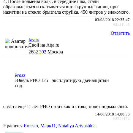
4. После подмены воды, в середине шва, стали
образовываться и скатываться вниз крупные капли, при
нажатии на стекло брызгала струйка. 450 литров у знакомого.
03/08/2018 22:35:47
#2521531
Ответить
krass
Свой на Aqa.ru
2682
392
Москва
krass
Ювель РИО 125 - эксплуатирую двенадцатый
год.
спустя еще 11 лет РИО стоит как и стоял, полет нормальный.
14/08/2018 14:08:36
#2524174
Нравится
Ernesto
,
Марк11
,
Nataliya Artyushina