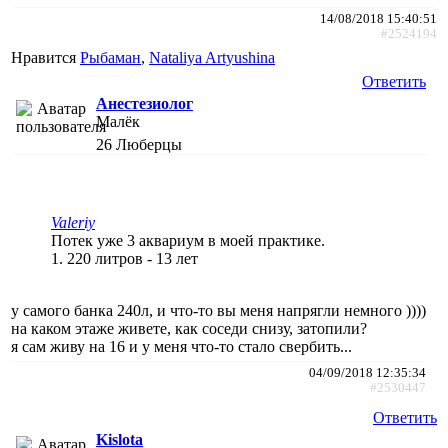
14/08/2018 15:40:51
#2524194
Нравится
Рыбаман
,
Nataliya Artyushina
Ответить
Анестезиолог
Малёк
26
Люберцы
Valeriy
Потек уже 3 аквариум в моей практике.
1. 220 литров - 13 лет
у самого банка 240л, и что-то вы меня напрягли немного ))))
на каком этаже живете, как соседи снизу, затопили?
я сам живу на 16 и у меня что-то стало свербить...
04/09/2018 12:35:34
#2530447
Ответить
Kislota