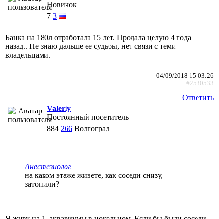
Новичок
7
3
Банка на 180л отработала 15 лет. Продала целую 4 года
назад.. Не знаю дальше её судьбы, нет связи с теми
владельцами.
04/09/2018 15:03:26
#2530533
Ответить
Valeriy
Постоянный посетитель
884
266
Волгоград
Анестезиолог
на каком этаже живете, как соседи снизу,
затопили?
Я живу на 1, аквариумы в цокольном. Если бы были соседи,