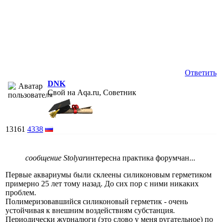
Ответить
DNK
Свой на Aqa.ru, Советник
13161
4338
сообщение Stolyar
интересна практика форумчан...
Первые аквариумы были склеены силиконовым герметиком
примерно 25 лет тому назад. До сих пор с ними никаких
проблем.
Полимеризовавшийся силиконовый герметик - очень
устойчивая к внешним воздействиям субстанция.
Периодически журналюги (это слово у меня ругательное) по