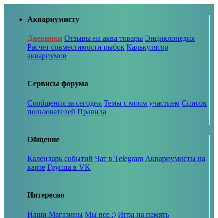
Аквариумисту
Дневники
Отзывы на аква товары
Энциклопедия
Расчет совместимости рыбок
Калькулятор
аквариумов
Сервисы форума
Сообщения за сегодня
Темы с моим участием
Список
пользователей
Правила
Общение
Календарь событий
Чат в Telegram
Аквариумисты на
карте
Группа в VK
Интересно
Наши Магазины
Мы все :)
Игра на память