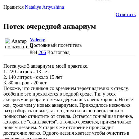
Нравится
Nataliya Artyushina
Ответить
Потек очередной аквариум
Valeriy
Постоянный посетитель
884
266
Волгоград
Потек уже 3 аквариум в моей практике.
1. 220 литров - 13 лет
2. 140 литров - около 15 лет
3. 80 литров - 20 лет
Похоже, что силикон со временем теряет адгезию к стеклу,
особенно это проявляется в водной среде. Т.к. у всех
аквариумов ребра и стяжки держались очень хорошо. Но все
же , хуже чем у новых аквариумов. Приходилось несколько
раз разбирать новые, так вот, там силикон очень сложно
полностью отчистить от стекла. Остается тончайшая пленка,
которая не "скатывается", а только срезается, причем только
новым лезвием. У старых же отслоение происходит
достаточно легко. Одного лезвия хватает чтобы очистить в
черновую все стекла.