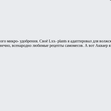
ого микро- удобрения. Своё Lxx- plants я адаптировал для волж
онечно, всенародно любимые рецепты самомесов. А вот Акваер я