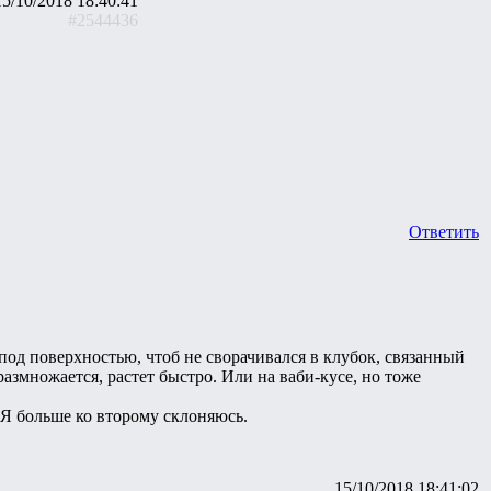
15/10/2018 18:40:41
#2544436
Ответить
под поверхностью, чтоб не сворачивался в клубок, связанный
размножается, растет быстро. Или на ваби-кусе, но тоже
 Я больше ко второму склоняюсь.
15/10/2018 18:41:02