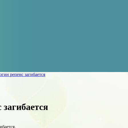
огин репенс загибается
 загибается
ибается,