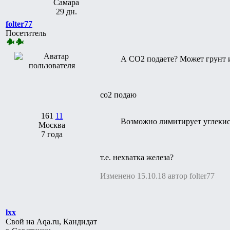
Самара
29 дн.
folter77
Посетитель
А CO2 подаете? Может грунт 
со2 подаю
161
11
Возможно лимитирует углекисл
Москва
7 года
т.е. нехватка железа?
Изменено 15.10.18 автор folter77
lxx
Свой на Aqa.ru, Кандидат