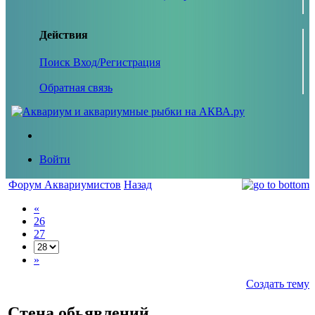
Действия
Поиск
Вход/Регистрация
Обратная связь
Войти
Форум Аквариумистов
Назад
«
26
27
»
Создать тему
Стена обьявлений