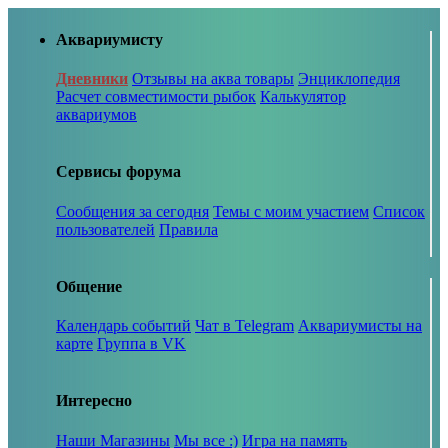
Аквариумисту
Дневники
Отзывы на аква товары
Энциклопедия
Расчет совместимости рыбок
Калькулятор
аквариумов
Сервисы форума
Сообщения за сегодня
Темы с моим участием
Список
пользователей
Правила
Общение
Календарь событий
Чат в Telegram
Аквариумисты на
карте
Группа в VK
Интересно
Наши Магазины
Мы все :)
Игра на память