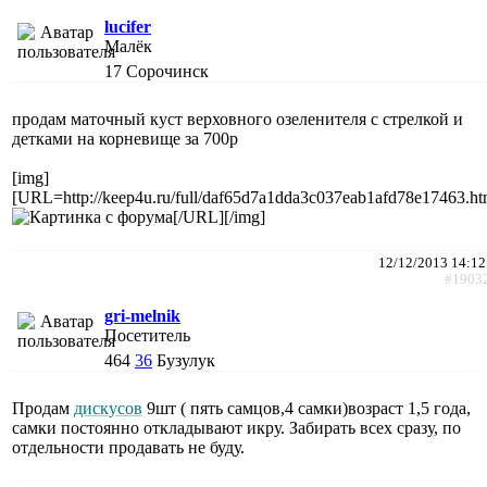
lucifer
Малёк
17
Сорочинск
продам маточный куст верховного озеленителя с стрелкой и
детками на корневище за 700р
[img]
[URL=http://keep4u.ru/full/daf65d7a1dda3c037eab1afd78e17463.ht
[/URL][/img]
12/12/2013 14:12
#1903
gri-melnik
Посетитель
464
36
Бузулук
Продам
дискусов
9шт ( пять самцов,4 самки)возраст 1,5 года,
самки постоянно откладывают икру. Забирать всех сразу, по
отдельности продавать не буду.