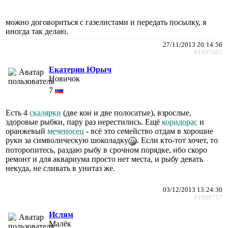
можно договориться с газелистами и передать посылку, я
иногда так делаю.
27/11/2013 20:14:56
#1897067
Екатерин Юрыч
Новичок
7
Есть 4
скалярки
(две кои и две полосатые), взрослые,
здоровые рыбки, пару раз нерестились. Ещё
коридорас
и
оранжевый
меченосец
- всё это семейство отдам в хорошие
руки за символическую шоколадку
. Если кто-тот хочет, то
поторопитесь, раздаю рыбу в срочном порядке, ибо скоро
ремонт и для аквариума просто нет места, и рыбу девать
некуда, не сливать в унитаз же.
03/12/2013 13:24:30
#1899717
Ислям
Малёк