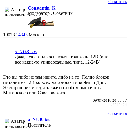
Ответить
Constantin_K
Модератор , Советник
19073
14343
Москва
a_NUB_ias
Дааа, чую, запарюсь искать только на 12В (они
все какие-то универсальные, типа, 12-24В).
Это вы либо не там ищите, либо не то. Полно блоков
питания на 12В во всех магазинах типа Чип и Дип,
Электронщик и т.д, а также на любом рынке типа
Митинского или Савеловского.
09/07/2018 20:53:37
#2515464
Ответить
a_NUB_ias
Посетитель