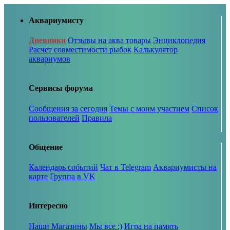
Аквариумисту
Дневники
Отзывы на аква товары
Энциклопедия
Расчет совместимости рыбок
Калькулятор
аквариумов
Сервисы форума
Сообщения за сегодня
Темы с моим участием
Список
пользователей
Правила
Общение
Календарь событий
Чат в Telegram
Аквариумисты на
карте
Группа в VK
Интересно
Наши Магазины
Мы все :)
Игра на память