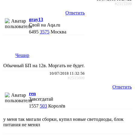
#2515599
Ответить
gray13
Свой на Aqa.ru
6495
3575
Москва
Чешир
Обычный БП на 12в. Моргать не будет.
10/07/2018 11:32:56
#2515600
Ответить
ren
Завсегдатай
1557
503
Королёв
у меня так мигали сборки, купил новые светодиоды, блок
питания не менял