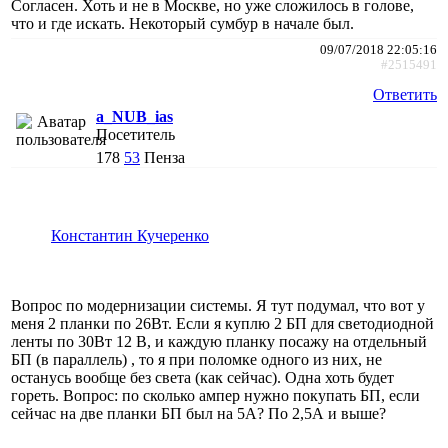
Согласен. Хоть и не в Москве, но уже сложилось в голове,
что и где искать. Некоторый сумбур в начале был.
09/07/2018 22:05:16
#2515491
Ответить
a_NUB_ias
Посетитель
178
53
Пенза
Константин Кучеренко
Вопрос по модернизации системы. Я тут подумал, что вот у
меня 2 планки по 26Вт. Если я куплю 2 БП для светодиодной
ленты по 30Вт 12 В, и каждую планку посажу на отдельный
БП (в параллель) , то я при поломке одного из них, не
останусь вообще без света (как сейчас). Одна хоть будет
гореть. Вопрос: по сколько ампер нужно покупать БП, если
сейчас на две планки БП был на 5А? По 2,5А и выше?