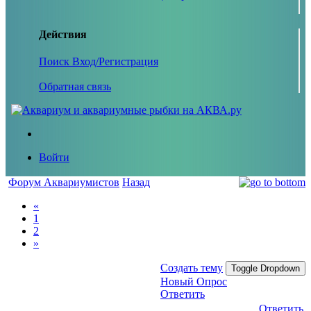
Действия
Поиск
Вход/Регистрация
Обратная связь
Войти
Форум Аквариумистов
Назад
«
1
2
»
Создать тему
Toggle Dropdown
Новый Опрос
Ответить
Ответить