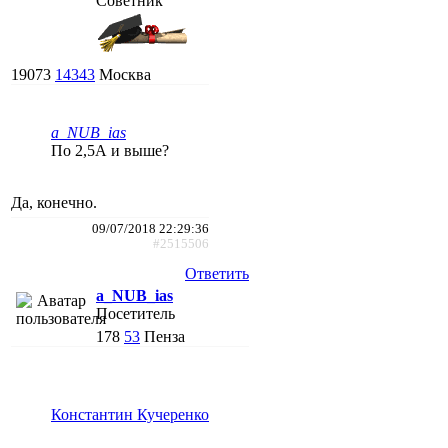
Советник
19073
14343
Москва
a_NUB_ias
По 2,5А и выше?
Да, конечно.
09/07/2018 22:29:36
#2515506
Ответить
a_NUB_ias
Посетитель
178
53
Пенза
Константин Кучеренко