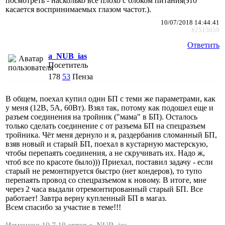
посмотреть - насколько все плохо с блоком питания(это
касается воспринимаемых глазом частот.).
10/07/2018 14:44:41
#2515659
Ответить
a_NUB_ias
Посетитель
178
53
Пенза
В общем, поехал купил один БП с теми же параметрами, как
у меня (12В, 5А, 60Вт). Взял так, потому как подошел еще и
разъем соединения на тройник ("мама" в БП). Осталось
только сделать соединение с от разъема БП на спецразъем
тройника. Чёт меня дернуло и я, раздербанив сломанный БП,
взяв новый и старый БП, поехал в кустарную мастерскую,
чтобы перепаять соединения, а не скручивать их. Надо ж,
чтоб все по красоте было))) Приехал, поставил задачу - если
старый не ремонтируется быстро (нет кондеров), то тупо
перепаять провод со спецразъемом к новому. В итоге, мне
через 2 часа выдали отремонтированный старый БП. Все
работает! Завтра верну купленный БП в магаз.
Всем спасибо за участие в теме!!!