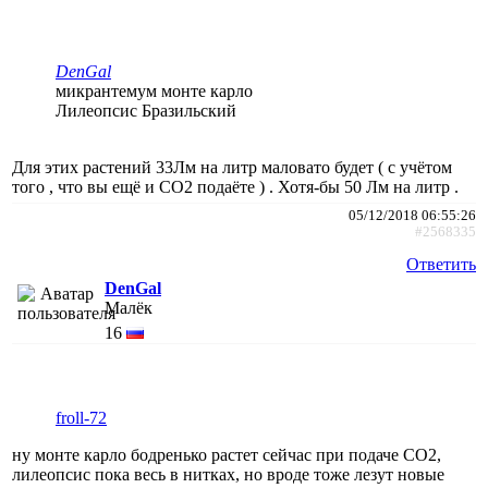
DenGal
микрантемум монте карло
Лилеопсис Бразильский
Для этих растений 33Лм на литр маловато будет ( с учётом
того , что вы ещё и СО2 подаёте ) . Хотя-бы 50 Лм на литр .
05/12/2018 06:55:26
#2568335
Ответить
DenGal
Малёк
16
froll-72
ну монте карло бодренько растет сейчас при подаче СО2,
лилеопсис пока весь в нитках, но вроде тоже лезут новые