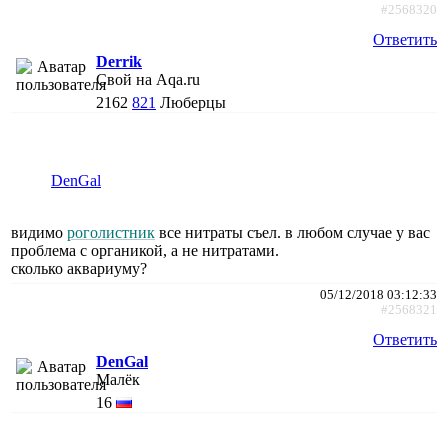
#2568320
Ответить
Derrik
Свой на Aqa.ru
2162
821
Люберцы
DenGal
видимо
роголистник
все нитраты съел. в любом случае у вас
проблема с органикой, а не нитратами.
сколько аквариуму?
05/12/2018 03:12:33
#2568321
Ответить
DenGal
Малёк
16