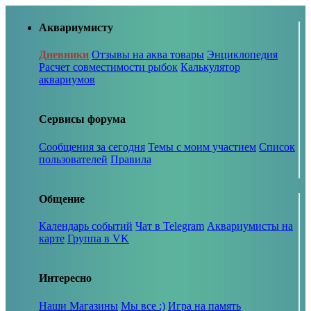
Аквариумисту
Дневники
Отзывы на аква товары
Энциклопедия
Расчет совместимости рыбок
Калькулятор
аквариумов
Сервисы форума
Сообщения за сегодня
Темы с моим участием
Список
пользователей
Правила
Общение
Календарь событий
Чат в Telegram
Аквариумисты на
карте
Группа в VK
Интересно
Наши Магазины
Мы все :)
Игра на память