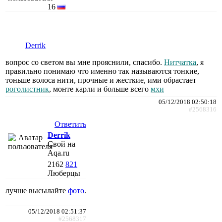
16
Derrik
вопрос со светом вы мне прояснили, спасибо.
Нитчатка
, я
правильно понимаю что именно так называются тонкие,
тоньше волоса нити, прочные и жесткие, ими обрастает
роголистник
, монте карли и больше всего
мхи
05/12/2018 02:50:18
#2568316
Ответить
Derrik
Свой на
Aqa.ru
2162
821
Люберцы
лучше высылайте
фото
.
05/12/2018 02:51:37
#2568317