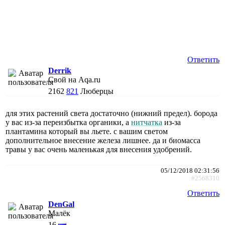
Ответить
Derrik
Свой на Aqa.ru
2162
821
Люберцы
для этих растений света достаточно (нижний предел). борода
у вас из-за переизбытка органики, а
нитчатка
из-за
плантамина который вы льете. с вашим светом
дополнительное внесение железа лишнее. да и биомасса
травы у вас очень маленькая для внесения удобрений.
05/12/2018 02:31:56
#2568310
Ответить
DenGal
Малёк
16