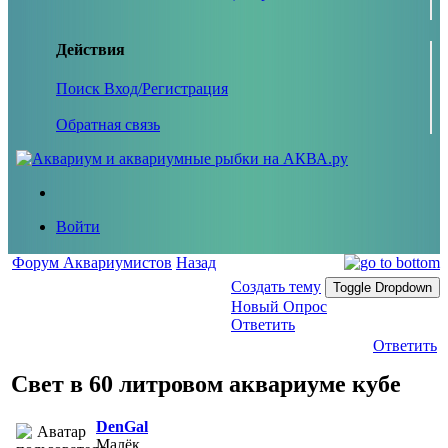
Действия
Поиск
Вход/Регистрация
Обратная связь
Войти
Форум Аквариумистов
Назад
Создать тему
Toggle Dropdown
Новый Опрос
Ответить
Ответить
Свет в 60 литровом аквариуме кубе
DenGal
Малёк