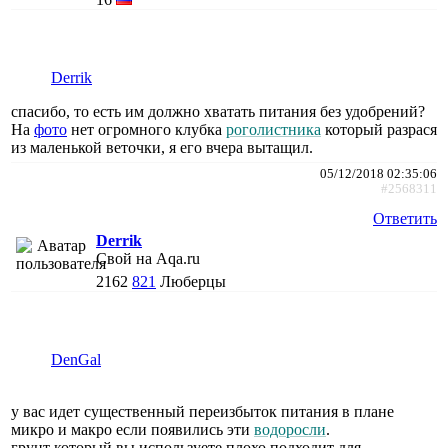
Derrik
спасибо, то есть им должно хватать питания без удобрений?
На
фото
нет огромного клубка
роголистника
который разрася
из маленькой веточки, я его вчера вытащил.
05/12/2018 02:35:06
#2568311
Ответить
Derrik
Свой на Aqa.ru
2162
821
Люберцы
DenGal
у вас идет существенный переизбыток питания в плане
микро и макро если появились эти
водоросли
.
грунт который вы используете плохо подходит для