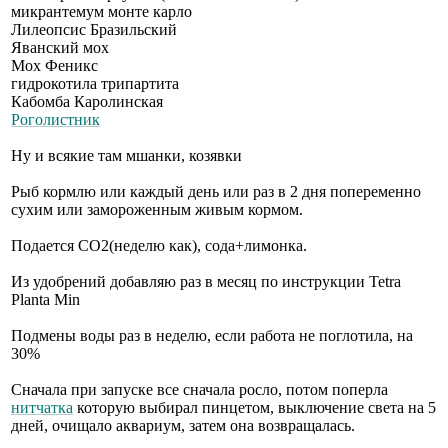
микрантемум монте карло
Лилеопсис Бразильский
Яванский мох
Мох Феникс
гидрокотила трипартита
Кабомба Каролинская
Роголистник
Ну и всякие там мшанки, козявки
Рыб кормлю или каждый день или раз в 2 дня попеременно
сухим или замороженным живым кормом.
Подается СО2(неделю как), сода+лимонка.
Из удобрений добавляю раз в месяц по инструкции Tetra
Planta Min
Подмены воды раз в неделю, если работа не поглотила, на
30%
Сначала при запуске все сначала росло, потом поперла
нитчатка
которую выбирал пинцетом, выключение света на 5
дней, очищало аквариум, затем она возвращалась.