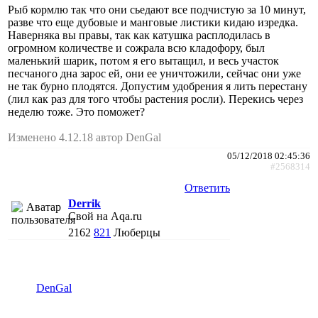
Рыб кормлю так что они сьедают все подчистую за 10 минут,
разве что еще дубовые и манговые листики кидаю изредка.
Наверняка вы правы, так как катушка расплодилась в
огромном количестве и сожрала всю кладофору, был
маленький шарик, потом я его вытащил, и весь участок
песчаного дна зарос ей, они ее уничтожили, сейчас они уже
не так бурно плодятся. Допустим удобрения я лить перестану
(лил как раз для того чтобы растения росли). Перекись через
неделю тоже. Это поможет?
Изменено 4.12.18 автор DenGal
05/12/2018 02:45:36
#2568314
Ответить
Derrik
Свой на Aqa.ru
2162
821
Люберцы
DenGal