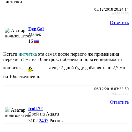
листочки.
05/12/2018 20:24:14
#2568686
Ответить
DenGal
Малёк
16
Кстати
нитчатка
эта самая после первого же применения
перекиси 5мг на 10 литров, побелела и по всей видимости
кончится,
я еще 7 дней буду добавлять по 2,5 мл
на 10л. ежедневно
06/12/2018 03:22:50
#2568757
Ответить
froll-72
Свой на Aqa.ru
3102
2497
Рязань