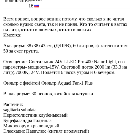
16
Всем привет, вопрос возник потому, что сколько я не читал
сколько нужно света, так и не понял. Кто-то считает в ваттах
на литр, кто-то в люменах, кто-то в люксах.
Имеется:
Аквариум: 38х38х43 см, (Д/Ш/В), 60 литров, фактически там
50 за счет грунта.
Освещение: Светильник 24V I-LED Pro 400 Natur Light, его
параметры- мощность-15W, Световой поток 2000 lm (33,3 на
литр).7000K, 24V. Подается 6 часов утром и 6 вечером.
Фильтр с флейтой Фильтр Aquael Fan-1 Plus
В аквариуме: 30 неонов, китайская катушка.
Растения:
sagittaria subulata
Перистолистник клубеньковый
Буцефаландра Годзилла
Микросорум крыловидный
Элеохарис Парвулюс (ситняг игольчатый)