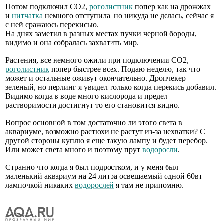
Потом подключил СО2,
роголистник
попер как на дрожжах
и
нитчатка
немного отступила, но никуда не делась, сейчас я
с ней сражаюсь перекисью.
На днях заметил в разных местах пучки черной бороды,
видимо и она собралась захватить мир.
Растения, все немного ожили при подключении СО2,
роголистник
попер быстрее всех. Подаю неделю, так что
может и остальные оживут окончательно. Дропчекер
зеленый, но перлинг я увидел только когда перекись добавил.
Видимо когда в воде много кислорода и предел
растворимости достигнут то его становится видно.
Вопрос основной в том достаточно ли этого света в
аквариуме, возможно растюхи не растут из-за нехватки? С
другой стороны куплю я еще такую лампу и будет перебор.
Или может света много и поэтому прут
водоросли
.
Странно что когда я был подростком, и у меня был
маленький аквариум на 24 литра освещаемый одной 60вт
лампочкой никаких
водорослей
я там не припомню.