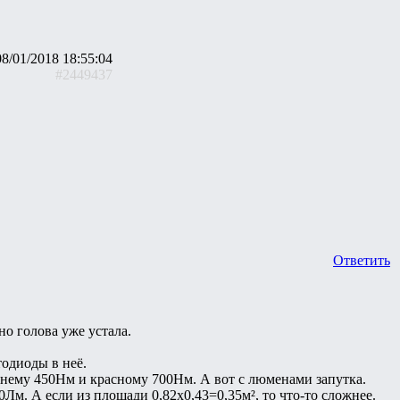
08/01/2018 18:55:04
#2449437
Ответить
но голова уже устала.
тодиоды в неё.
синему 450Нм и красному 700Нм. А вот с люменами запутка.
0Лм. А если из площади 0,82х0,43=0,35м², то что-то сложнее.