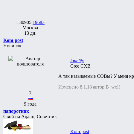
1
30905
19683
Москва
13 дн.
Kom-post
Новичок
lonelity
Cree CXB
А так называемые СОВы? У меня кры
Изменено 8.1.18 автор B_wolf
7
9 года
папоротник
Свой на Aqa.ru, Советник
Kom-post