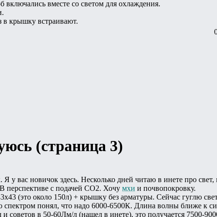
б включались вместе со светом для охлаждения.
и.
аз в крышку встраивают.
уюсь (страница 3)
 Я у вас новичок здесь. Несколько дней читаю в инете про свет, 
 В перспективе с подачей СО2. Хочу
мхи
и почвопокровку.
3х43 (это около 150л) + крышку без арматуры. Сейчас гуглю све
Со спектром понял, что надо 6000-6500К. Длина волны ближе к 
 и советов в 50-60Лм/л (нашел в инете), это получается 7500-900