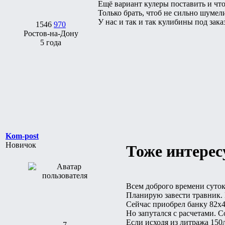
Ещё вариант кулеры поставить и что
Только брать, чтоб не сильно шумел
У нас и так и так кулибины под зак
1546
970
Ростов-на-Дону
5 года
Kom-post
Новичок
Тоже интерес
Всем доброго времени суток.
Планирую завести травник.
Сейчас приобрел банку 82х4
Но запутался с расчетами. 
Если исходя из литража 150л
7