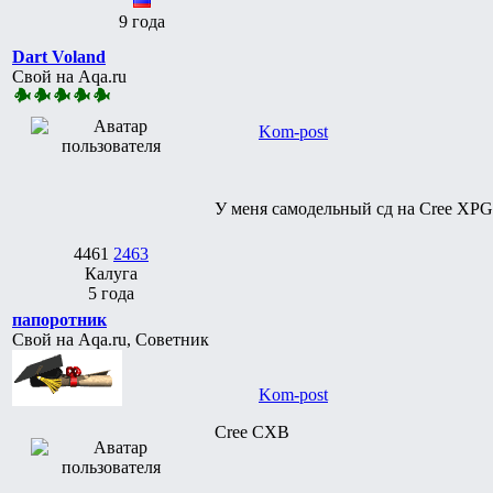
9 года
Dart Voland
Свой на Aqa.ru
Kom-post
У меня самодельный сд на Cree XPG,
4461
2463
Калуга
5 года
папоротник
Свой на Aqa.ru, Советник
Kom-post
Cree CXB