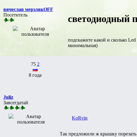
вячеслав мерзлякOFF
Посетитель
светодиодный п
подскажите какой и сколько Led
минимальная)
75
2
8 года
Juliz
Завсегдатай
KoRvin
Так предложили ж крышку порезать 