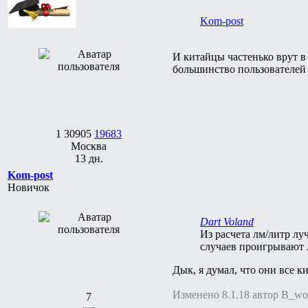
Kom-post
И китайцы частенько врут в
большинство пользователей 
1
30905
19683
Москва
13 дн.
Kom-post
Новичок
Dart Voland
Из расчета лм/литр лу
случаев проигрывают 
Дык, я думал, что они все к
Изменено 8.1.18 автор B_wo
7