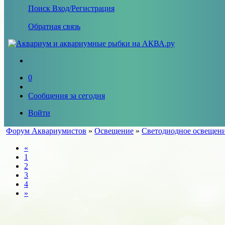
Поиск
Вход/Регистрация
Обратная связь
0
Сообщения за сегодня
Войти
Форум Аквариумистов
»
Освещение
»
Светодиодное освещен
«
1
2
3
4
»