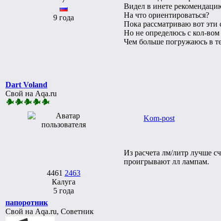
Видел в инете рекомендаци
На что ориентироваться?
9 года
Пока рассматриваю вот эти
Но не определюсь с кол-вом
Чем больше погружаюсь в те
Dart Voland
Свой на Aqa.ru
Kom-post
Из расчета лм/литр лучше с
проигрывают лл лампам.
4461
2463
Калуга
5 года
папоротник
Свой на Aqa.ru, Советник