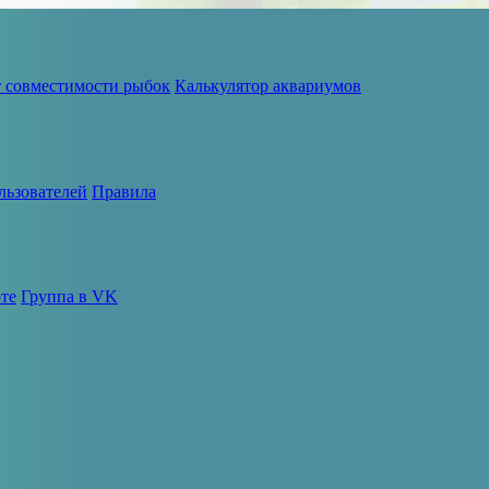
т совместимости рыбок
Калькулятор аквариумов
льзователей
Правила
те
Группа в VK