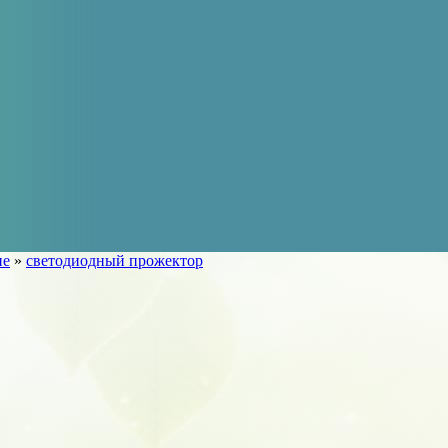
ие
»
светодиодный прожектор