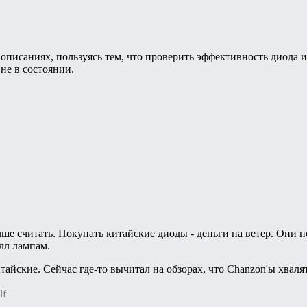
 описаниях, пользуясь тем, что проверить эффективность диода 
не в состоянии.
чше считать. Покупать китайские диоды - деньги на ветер. Они 
лл лампам.
итайские. Сейчас где-то вычитал на обзорах, что Chanzon'ы хвал
lf