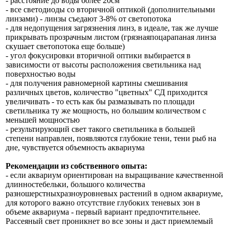
- расстояние до воды более 20см
- все светодиоды со вторичной оптикой (дополнительными
линзами) - линзы съедают 3-8% от светопотока
- для недопущения загрязнения линз, в идеале, так же лучше
прикрывать прозрачным листом (грязнаяпоцарапаная линза
скушает светопотока еще больше)
- угол фокусировки вторичной оптики выбирается в
зависимости от высоты расположения светильника над
поверхностью воды
- для получения равномерной картины смешивания
различных цветов, количество "цветных" СД приходится
увеличивать - то есть как бы размазывать по площади
светильника ту же мощность, но большим количеством с
меньшей мощностью
- результирующий свет такого светильника в большей
степени направлен, появляются глубокие тени, тени рыб на
дне, чувствуется объемность аквариума
Рекомендации из собственного опыта:
- если аквариум ориентирован на выращивание качественной
длинностебельки, большого количества
разношерстныхразноуровневых растений в одном аквариуме,
для которого важно отсутствие глубоких теневых зон в
объеме аквариума - первый вариант предпочтительнее.
Рассеяный свет проникнет во все зоны и даст приемлемый