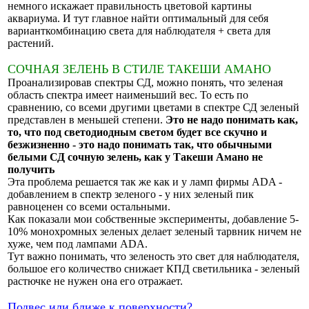
немного искажает правильность цветовой картины
аквариума. И тут главное найти оптимальный для себя
варианткомбинацию света для наблюдателя + света для
растений.
СОЧНАЯ ЗЕЛЕНЬ В СТИЛЕ ТАКЕШИ АМАНО
Проанализировав спектры СД, можно понять, что зеленая
область спектра имеет наименьший вес. То есть по
сравнению, со всеми другими цветами в спектре СД зеленый
представлен в меньшей степени.
Это не надо понимать как,
то, что под светодиодным светом будет все скучно и
безжизненно - это надо понимать так, что обычными
белыми СД сочную зелень, как у Такеши Амано не
получить
Эта проблема решается так же как и у ламп фирмы ADA -
добавлением в спектр зеленого - у них зеленый пик
равноценен со всеми остальными.
Как показали мои собственные эксперименты, добавление 5-
10% монохромных зеленых делает зеленый тарвник ничем не
хуже, чем под лампами ADA.
Тут важно понимать, что зеленость это свет для наблюдателя,
большое его количество снижает КПД светильника - зеленый
растючке не нужен она его отражает.
Подвес или ближе к поверхности?