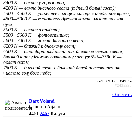
3400 К — солнце у горизонта;
4200 К — лампа дневного света (тёплый белый свет);
4300—4500 K — утреннее солнце и солнце в обеденное время;
4500—5000 К — ксеноновая дуговая лампа, электрическая
дуга;
5000 К — солнце в полдень;
5500—5600 К — фотовспышка;
5600—7000 К — лампа дневного света;
6200 К — близкий к дневному свет;
6500 К — стандартный источник дневного белого света,
близкий к полуденному солнечному свету;6500—7500 К —
облачность;
7500 К — дневной свет, с большой долей рассеянного от
чистого голубого неба;
24/11/2017 09:49:34
#2435336
Ответить
Dart Voland
Свой на Aqa.ru
4461
2463
Калуга