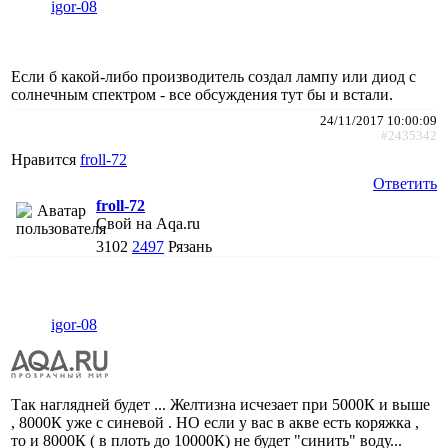
igor-08
Если б какой-либо производитель создал лампу или диод с
солнечным спектром - все обсуждения тут бы и встали.
24/11/2017 10:00:09
#2435342
Нравится
froll-72
Ответить
froll-72
Свой на Aqa.ru
3102
2497
Рязань
igor-08
Так наглядней будет ... Желтизна исчезает при 5000К и выше
, 8000К уже с синевой . НО если у вас в акве есть коряжка ,
то и 8000К ( в плоть до 10000К) не будет "синить" воду...