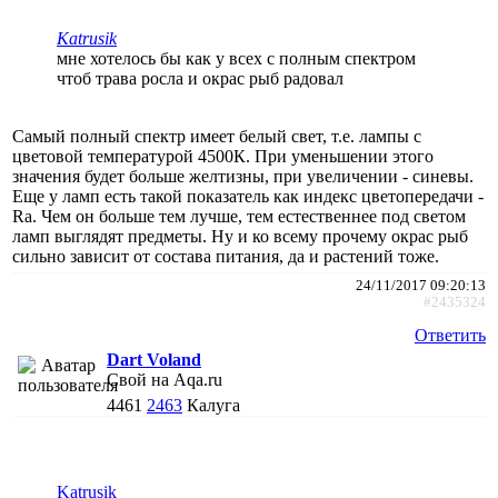
Katrusik
мне хотелось бы как у всех с полным спектром
чтоб трава росла и окрас рыб радовал
Самый полный спектр имеет белый свет, т.е. лампы с
цветовой температурой 4500К. При уменьшении этого
значения будет больше желтизны, при увеличении - синевы.
Еще у ламп есть такой показатель как индекс цветопередачи -
Ra. Чем он больше тем лучше, тем естественнее под светом
ламп выглядят предметы. Ну и ко всему прочему окрас рыб
сильно зависит от состава питания, да и растений тоже.
24/11/2017 09:20:13
#2435324
Ответить
Dart Voland
Свой на Aqa.ru
4461
2463
Калуга
Katrusik