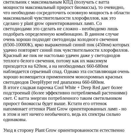
светильник с максимальным КПД (получать с ватта
мощности максимальный прирост биомассы), то очевидно,
что необходимо сосредоточить основную мощность в области
максимальной чувствительности хлорофиллов, как это
сделано у plant grow ориентированных ламп. Со
светодиодами это сделать не сложно - необходимо лишь
подобрать определенную комбинацию. В данном случае
очень хорошо подходят светодиоды холодного свечения
(6500-10000К), ярко выраженный синий пик (450нм) которых
удачно повторяет синий пик чувствительности хлорофиллов.
Красный же пик не настолько удачен даже у светодиодов
теплого белого свечения, потому как их максимум
приходится на 620нм, а на необходимых 660-680нм
наблюдается серьезный спад. Однако эта составляющая очень
хорошо возмещается применением монохромных красных
светодиодов DeepHyper red диапазона 660-680нм.
В итоге сладкая парочка Cool White + Deep Red дает более
подстроеный (более эффективно потребляемый растениями)
свет. С ватта энергии потребленного таким светильником
прирост биомассы будет выше. Кстати его оттенок
напоминает оттенки Plant Grow ориентированных ламп - но
в этом и нет ничего необычного, ведь их спектры сильно
одинаковы.
Уход в сторону Plant Grow ориентированности естественно