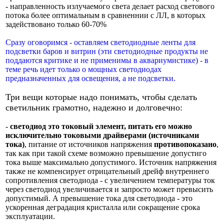
- направленность излучаемого света делает расход светового
потока более оптимальным в сравненнии с ЛЛ, в которых
задействовано только 60-70%
Сразу оговоримся - оставляем светодиодные ленты для
подсветки баров и витрин (эти светодиодные продукты не
поддаются критике и не применимы в аквариумистике) - в
теме речь идет только о мощных светодиодах
предназначенных для освещения, а не подсветки.
Три вещи которые надо понимать, чтобы сделать
светильник грамотно, надежно и долговечно:
-
светодиод это токовый элемент, питать его можно
исключительно токовыми драйверами (источниками
тока)
, питание от источников напряжения
противопоказано
,
так как при такой схеме возможно превышение допустиго
тока выше максимально допустимого. Источник напряжения
также не компенсирует отрицательный дрейф внутреннего
сопротивления светодиода - с увеличением температуры ток
через светодиод увеличивается и запросто может превысить
допустимый. А превышение тока для светодиода - это
ускоренная деградация кристалла или сокращение срока
эксплуатации.