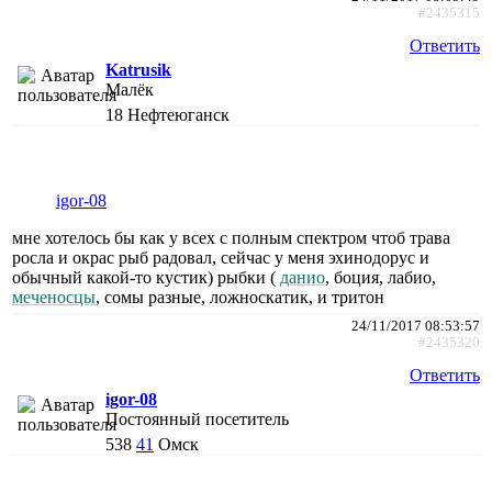
#2435315
Ответить
Katrusik
Малёк
18
Нефтеюганск
igor-08
мне хотелось бы как у всех с полным спектром чтоб трава
росла и окрас рыб радовал, сейчас у меня эхинодорус и
обычный какой-то кустик) рыбки (
данио
, боция, лабио,
меченосцы
, сомы разные, ложноскатик, и тритон
24/11/2017 08:53:57
#2435320
Ответить
igor-08
Постоянный посетитель
538
41
Омск