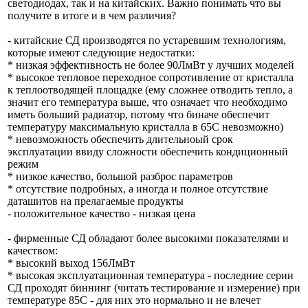
светодиодах, так и на китайских. Важно понимать что вы
получите в итоге и в чем различия?
- китайские СД производятся по устаревшим технологиям,
которые имеют следующие недостатки:
* низкая эффективность не более 90ЛмВт у лучших моделей
* высокое тепловое переходное сопротивление от кристалла
к теплоотводящей площадке (ему сложнее отводить тепло, а
значит его температура выше, что означает что необходимо
иметь больший радиатор, потому что биначе обеспечит
температуру максимальную кристалла в 65С невозможно)
* невозможность обеспечить длительноый срок
эксплуатации ввиду сложности обеспечить кондиционный
режим
* низкое качество, большой разброс параметров
* отсутствие подробных, а иногда и полное отсутствие
даташитов на прелагаемые продукты
- положительное качество - низкая цена
- фирменные СД обладают более высокими показателями и
качеством:
* высокий выход 156ЛмВт
* высокая эксплуатационная температура - последние серии
СД проходят биннинг (читать тестирование и измерение) при
температуре 85С - для них это нормально и не влечет