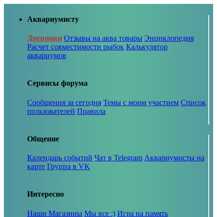
Аквариумисту
Дневники
Отзывы на аква товары
Энциклопедия
Расчет совместимости рыбок
Калькулятор
аквариумов
Сервисы форума
Сообщения за сегодня
Темы с моим участием
Список
пользователей
Правила
Общение
Календарь событий
Чат в Telegram
Аквариумисты на
карте
Группа в VK
Интересно
Наши Магазины
Мы все :)
Игра на память