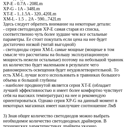
XP-E - 0.7A - 208Lm
XP-G - 1A - 348Lm
XT-E - 1..1.5A - 320..420Lm
XM-L - 1.5 .. 2A - 590...742Lm
Здесь следует обратить внимание на некоторые детали:
- серия светодиодов XP-E самая старая из списка,
соответственно чуть более худшие чем все остальные
параметры. Ее стоит покупать если цена на нее будет
достаточно низкой (читай выгодной)
- светодиоды серии XM-L самые мощные (мощные в том
смысле что рассчитаны на большу эксплуатационную
мощность нежели остальные) поэтому на небольшой травник
их количество будет маленьким в результате чего
равномерность освещения будет неудовлетворительной. То
есть XM-L лучше всего использовать в травниках большого
объема и большой глубины
- наиболее продвинутой является серия XT-E (обладает
лучшей эффективностью и имеет более комфортно чувствует
себя на высоких температурах) на нее и рекомендую
ориентироваться. Однако серия XP-G на данный момент в
некоторых магазинах имеет наилучшее соотношение Лм$
3) Зная общее количество светодиодов можно выбрать
необходимое количество светодиодных драйверов. В
технических характеристиках драйвера указано