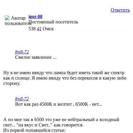
Ответить
igor-08
Постоянный посетитель
538
41
Омск
froll-72
Смелое заявление ...
Ну я не имею ввиду что лампа будет иметь такой же спектр
как и солнце. Я имею ввиду что без перекосов в какую либо
сторону.
froll-72
Вот как раз 4500К и желтит , 6500К - нет...
А по мне так в 6500 это уже не нейтральный а холодный
свет... "на вкус и Свет.." как говорится.
Из первой попавшейся статьи: