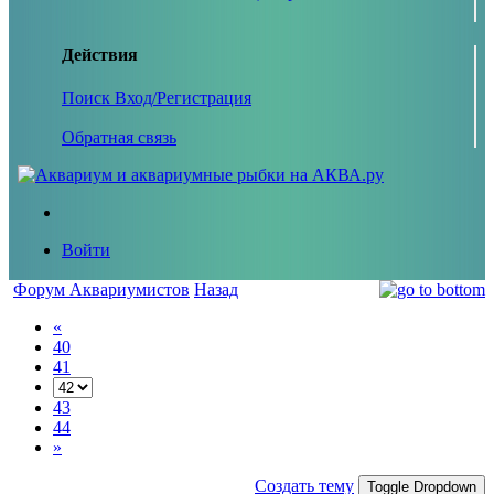
Действия
Поиск
Вход/Регистрация
Обратная связь
Войти
Форум Аквариумистов
Назад
«
40
41
43
44
»
Создать тему
Toggle Dropdown