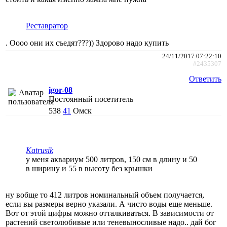
Реставратор
. Оооо они их съедят???)) Здорово надо купить
24/11/2017 07:22:10
#2435307
Ответить
igor-08
Постоянный посетитель
538
41
Омск
Katrusik
у меня аквариум 500 литров, 150 см в длину и 50
в ширину и 55 в высоту без крышки
ну вобще то 412 литров номинальный объем получается,
если вы размеры верно указали. А чисто воды еще меньше.
Вот от этой цифры можно отталкиваться. В зависимости от
растений светолюбивые или теневыносливые надо.. дай бог