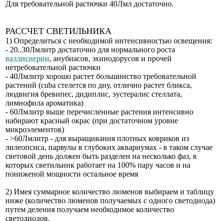
Для требовательной растючки 40Лмл достаточно.
РАССЧЕТ СВЕТИЛЬНИКА
1) Определиться с необходимой интенсивностью освещения:
- 20..30Лмлитр достаточно для нормального роста
валлиснерии
, анубиасов, эхинодорусов и прочей
нетребовательной растючки
- 40Лмлитр хорошо растет большинство требовательной
растений (cuba стелется по дну, отлично растет бликса,
людвигия бревипес, дидиплис, эустералис стеллата,
лимнофила ароматика)
- 60Лмлитр выше перечисленные растения интенсивно
набирают красный окрас (при достаточном уровне
микроэлементов)
- >60Лмлитр - для выращивания плотных ковриков из
лилеопсиса, парвулы в глубоких аквариумах - в таком случае
световой день должен быть разделен на несколько фаз, в
которых светильник работает на 100% пару часов и на
пониженой мощности остальное время
2) Имея суммарное количество люменов выбираем и таблицу
ниже (количество люменов получаемых с одного светодиода)
путем деления получаем необходимое количество
светодиодов.