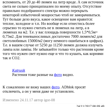
вспомнить, от 20 до 40 люмен на литр вроде. А сам источник
света не сильно принципиален по моему опыту. Отсутствие
правильно подобранного спектра можно перекрыть
некоторой избыточной мощностью чтоб не заморачиваться.
Тут больше дело вкуса, какое освещение вам нравится:
теплое, холодное и т.п. Но вообще если отнестись более
серьезно то нужно считать не в люменах на литр, а в
люменах на м2. Т.е. у вас площадь поверхности 1,5*0,5м=
0,75м2. Для теневыносливых достаточно 7000 люмен/м2 для
светолюбивых 15000/м2 (могу немного ошибаться в цифрах).
Т.е. в вашем случае от 5250 до 11250 люмен должна излучать
лампа или лампы. Не забываейте только что растениям кроме
того что нужен свет нужно еще и что то кушать, как корнями
так и СО2.
Katrusik
Растения тоже разные на
фото
видно.
К сожалению не вижу ваших
фото
. ADblok просят
отключить, а он у меня даже не установлен.
Изменено 24.11.17 автор igor-08
24/11/2017 08:09:49