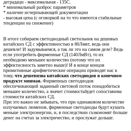
деградаци - максимальная - 135С.
* минимальный разброс параметров
* наличие исчерпывающей документации
- высокая цена (с оговоркой на то что имеются стабильные
тенденции на снижение)
В итоге собираем светодиодный светильник на дешовых
китайских СД с эффективностью в 80Лмвт, ведь они
дешевле! И задумываемся, а так ли это на самом деле? Ведь
если употребить фирменные СД (140ЛмВт), то их
необходимо меньшее количество (потому что их
эффектисвность заметно выше)! И в конце концов
примитивные арифметические операции приводят нас к
тому,
что дешевизна китайских светодиодов в конечном
продукте мнимая.
Фирменных светодиодов
обеспечивающий заданный световой поток понадобиться
меньшее количество, а значит стоимостьбудет сопоставима
стоимости китайских СД.
При это важно не забывать, что при одинаковом количестве
излучаемых люменов, фирменные светодиоды будут кушать
меньше электроэнергии, и, в последствии съэкономят больше
денег на счетах за электричество, и прослужат дольше.