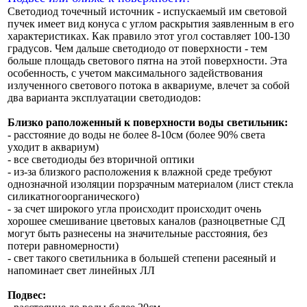
Светодиод точечный источник - испускаемый им световой
пучек имеет вид конуса с углом раскрытия заявленным в его
характеристиках. Как правило этот угол составляет 100-130
градусов. Чем дальше светодиодо от поверхности - тем
больше площадь светового пятна на этой поверхности. Эта
особенность, с учетом максимального задействования
излученного светового потока в аквариуме, влечет за собой
два варианта эксплуатации светодиодов:
Близко раположенный к поверхности воды светильник:
- расстояние до воды не более 8-10см (более 90% света
уходит в аквариум)
- все светодиоды без вторичной оптики
- из-за близкого расположения к влажной среде требуют
однозначной изоляции порзрачным материалом (лист стекла
силикатногоорганического)
- за счет широкого угла происходит происходит очень
хорошее смешивание цветовых каналов (разноцветные СД
могут быть разнесены на значительные расстояния, без
потери равномерности)
- свет такого светильника в большей степени расеяный и
напоминает свет линейных ЛЛ
Подвес: