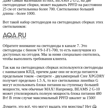
Даже самый маленький из них, BEAMS 2 G-2, на две
светодиодные сборки, может выдавать PPFD на расстоянии
25 см от светильника более 700. Светильники большей
длины - более 1000.
Вот такой набор светодиодов на светодиодных сборках этих
светильников:
Обратите внимание на светодиоды в канале 7. Это
светодиоды с бином V9-1-F1-700, то есть наилучшим из
доступных на сегодня. Мы за ними специально охотились,
чтобы выполнить требования клиента.
Так как на светодиодных сборках используются светодиоды
с наивысшим КПД, причем даже они не всегда питаются
предельным током - смотрите - двухамперный Cree XPGDRY
получает предельно 1.5 А, то все светильники линейки G
могут использовать блоки питания на ступеньку большей
мощности, чем обычные MAX! Например, BEAMS 2 G-10
может утилизировать полную мощность блока питания 480
Вт! В этом случае максимальный PPFD шкалит за 1500!
Думаете, это всё, что могут выдать эти монстры? Нет