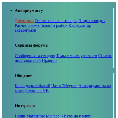
Аквариумисту
Дневники
Отзывы на аква товары
Энциклопедия
Расчет совместимости рыбок
Калькулятор
аквариумов
Сервисы форума
Сообщения за сегодня
Темы с моим участием
Список
пользователей
Правила
Общение
Календарь событий
Чат в Telegram
Аквариумисты на
карте
Группа в VK
Интересно
Наши Магазины
Мы все :)
Игра на память