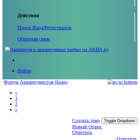
Действия
Поиск
Вход/Регистрация
Обратная связь
Войти
Форум Аквариумистов
Назад
«
1
2
»
Создать тему
Toggle Dropdown
Новый Опрос
Ответить
Ответить