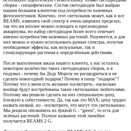
сборки - специфические. Состав светодиодов был выбран
нашим большим клиентом под потребности наземных
фотосинтетиков. Конечно, этот светильник может, как и все
BEAMS, изменять свой спектр в очень широких пределах,
так что им вполне можно освещать и пресноводные
аквариумы, но набор светодиодов более всего отвечает
именно потребностям наземных растений. Разумеется, и для
них можно и нужно использовать разные спектры, получая
необходимые эффекты, как визуальные, так и
стимулирующие растения к определённым действиям.
После выполнения заказа нашего клиента, у нас осталось
некоторое количество таких светодиодных сборок, и я
подумал - почему бы Деду Морозу не расщедриться и не
сделать новогодний подарок? Почему я пишу "подарок"?
Потому что у меня есть желание посмотреть - насколько
вообще будут востребованы такие светильники любителями.
Поэтому мы решили сделать на них специальную цену,
близкую к себестоимости. Да, так как это MAX, цену трудно
назвать низкой, но - посмотрите, что могут эти светильники.
Мы решили обозначить их буквой G - "green", то есть для
зелёных растений. Полное название этой линейки
получается BEAMS 2 G.