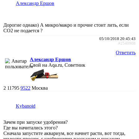
Александр Ершов
Дорогие однако) А микро/макро и прочие стоит лить, если
СО2 не подается ?
05/10/2018 20:45:43
#2540908
Ответить
Александр Ершов
Свой на Aqa.ru, Советник
2
11795
9522
Москва
Kybanoid
Зачем при запуске удобрения?
Где вы начитались этого?
Сначала запустите аквариум, все начнет расти, вот тогда,
милости просим, с удобрениями расскажем и покажем.