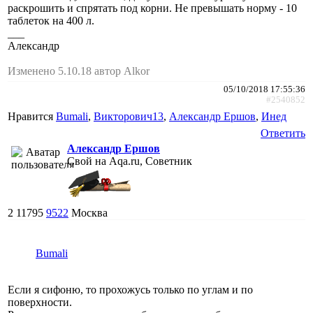
раскрошить и спрятать под корни. Не превышать норму - 10
таблеток на 400 л.
___
Александр
Изменено 5.10.18 автор Alkor
05/10/2018 17:55:36
#2540852
Нравится
Bumali
,
Викторович13
,
Александр Ершов
,
Инед
Ответить
Александр Ершов
Свой на Aqa.ru, Советник
2
11795
9522
Москва
Bumali
Если я сифоню, то прохожусь только по углам и по
поверхности.