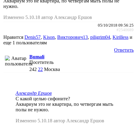
Аквариум это не квартира, по четвергам мыть полы не
нужно.
Изменено 5.10.18 автор Александр Ершов
05/10/2018 09:56:25
#2540689
Нравится
Denis57
,
Kison
,
Викторович13
,
piligrim04
,
Kirilless
и
еще
1 пользователям
Ответить
Bumali
Посетитель
242
22
Москва
Александр Ершов
С какой целью сифоните?
Аквариум это не квартира, по четвергам мыть
полы не нужно.
Изменено 5.10.18 автор Александр Ершов