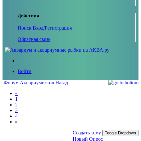
Действия
Поиск
Вход/Регистрация
Обратная связь
Войти
Форум Аквариумистов
Назад
«
1
2
3
4
»
Создать тему
Toggle Dropdown
Новый Опрос