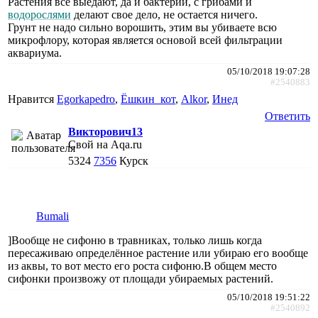
Растения все выедают, да и бактерии, с грибами и
водорослями
делают свое дело, не остается ничего.
Грунт не надо сильно ворошить, этим вы убиваете всю
микрофлору, которая является основой всей фильтрации
аквариума.
05/10/2018 19:07:28
#2540883
Нравится
Egorkapedro
,
Ёшкин_кот
,
Alkor
,
Инед
Ответить
Викторович13
Свой на Aqa.ru
5324
7356
Курск
Bumali
]Вообще не сифоню в травниках, только лишь когда
пересаживаю определённое растение или убираю его вообще
из аквы, то вот место его роста сифоню.В общем место
сифонки произвожу от площади убираемых растений.
05/10/2018 19:51:22
#2540892