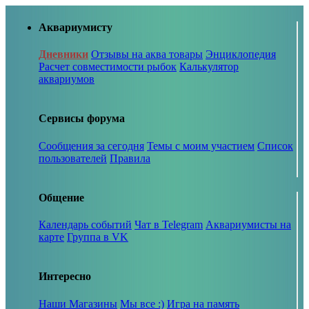
Аквариумисту
Дневники
Отзывы на аква товары
Энциклопедия
Расчет совместимости рыбок
Калькулятор
аквариумов
Сервисы форума
Сообщения за сегодня
Темы с моим участием
Список
пользователей
Правила
Общение
Календарь событий
Чат в Telegram
Аквариумисты на
карте
Группа в VK
Интересно
Наши Магазины
Мы все :)
Игра на память