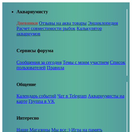
Аквариумисту
Дневники
Отзывы на аква товары
Энциклопедия
Расчет совместимости рыбок
Калькулятор
аквариумов
Сервисы форума
Сообщения за сегодня
Темы с моим участием
Список
пользователей
Правила
Общение
Календарь событий
Чат в Telegram
Аквариумисты на
карте
Группа в VK
Интересно
Наши Магазины
Мы все :)
Игра на память