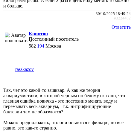
килограмм рыбы. А если 2 раза в день воду менять то можно
и больше.
30/10/2025 18:49:24
#3224462
Ответить
Криптон
Постоянный посетитель
582
194
Москва
rasskazov
Так, чет это какой-то зашквар. А как же теория
аквариумистики, в которой черным по белому сказано, что
главная ошибка новичка - это постоянно менять воду и
перемывать весь аквариум, . т.к. нитрифицирующие
бактерии там не образуются?
Можно предположить, что они остаются в фильтре, но все
равно, это как-то странно.