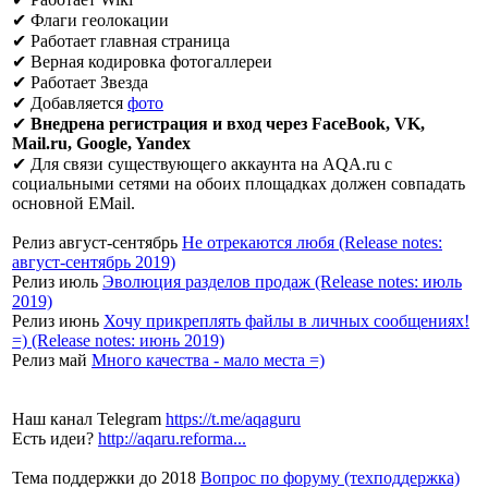
✔ Флаги геолокации
✔ Работает главная страница
✔ Верная кодировка фотогаллереи
✔ Работает Звезда
✔ Добавляется
фото
✔
Внедрена регистрация и вход через FaceBook, VK,
Mail.ru, Google, Yandex
✔ Для связи существующего аккаунта на AQA.ru c
социальными сетями на обоих площадках должен совпадать
основной EMail.
Релиз август-сентябрь
Не отрекаются любя (Release notes:
август-сентябрь 2019)
Релиз июль
Эволюция разделов продаж (Release notes: июль
2019)
Релиз июнь
Хочу прикреплять файлы в личных сообщениях!
=) (Release notes: июнь 2019)
Релиз май
Много качества - мало места =)
Наш канал Telegram
https://t.me/aqaguru
Есть идеи?
http://aqaru.reforma...
Тема поддержки до 2018
Вопрос по форуму (техподдержка)