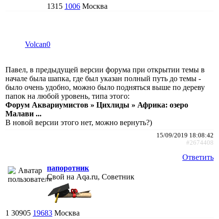
1315
1006
Москва
Volcan0
Павел, в предыдущей версии форума при открытии темы в
начале была шапка, где был указан полный путь до темы -
было очень удобно, можно было подняться выше по дереву
папок на любой уровень, типа этого:
Форум Аквариумистов » Цихлиды » Африка: озеро
Малави ...
В новой версии этого нет, можно вернуть?)
15/09/2019 18:08:42
#2674408
Ответить
папоротник
Свой на Aqa.ru, Советник
1
30905
19683
Москва