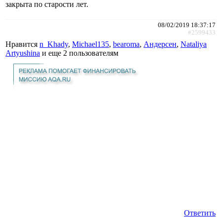
закрыта по старости лет.
08/02/2019 18:37:17
#2599433
Нравится
n_Khady
,
Michael135
,
bearoma
,
Андерсен
,
Nataliya
Artyushina
и еще
2 пользователям
Ответить