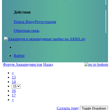
Действия
Поиск
Вход/Регистрация
Обратная связь
Войти
Форум Аквариумистов
Назад
«
13
14
16
17
»
Создать тему
Toggle Dropdown