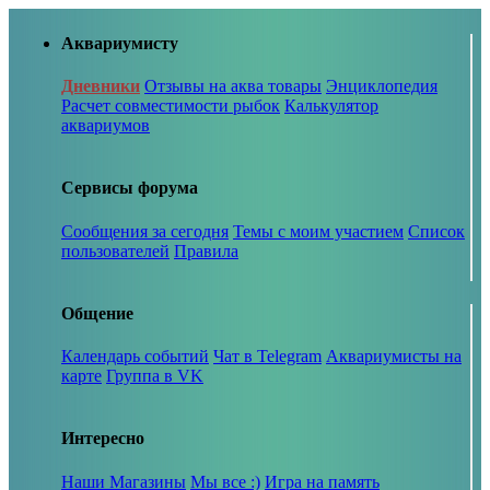
Аквариумисту
Дневники
Отзывы на аква товары
Энциклопедия
Расчет совместимости рыбок
Калькулятор
аквариумов
Сервисы форума
Сообщения за сегодня
Темы с моим участием
Список
пользователей
Правила
Общение
Календарь событий
Чат в Telegram
Аквариумисты на
карте
Группа в VK
Интересно
Наши Магазины
Мы все :)
Игра на память