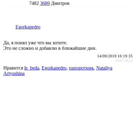
7482
3689
Дмитров
Egorkapedro
Да, я понял уже что вы хотите.
Это не сложно и добавлю в ближайшие дни.
14/09/2019 16:19:35
#2673923
Нравится
le_beda
,
Egorkapedro
,
папоротник
,
Nataliya
Artyushina