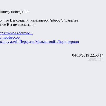
венному поведению.
, что Вы создали, называется "вброс": "давайте
нное Вы не высказали.
ttps://www.zdorovie...
к, профессор.
 аквариумом!! Передача Малышевой! Люди верили
04/10/2019 22:50:14
#2682214