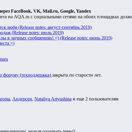
ерез FaceBook, VK, Mail.ru, Google, Yandex
нта на AQA.ru c социальными сетями на обоих площадках долже
ся любя (Release notes: август-сентябрь 2019)
даж (Release notes: июль 2019)
ы в личных сообщениях! =) (Release notes: июнь 2019)
еста =)
aguru
о форуму (техподдержка)
закрыта по старости лет.
aroma
,
Андерсен
,
Nataliya Artyushina
и еще
2 пользователям
премодерации, нельзя создавать темы?