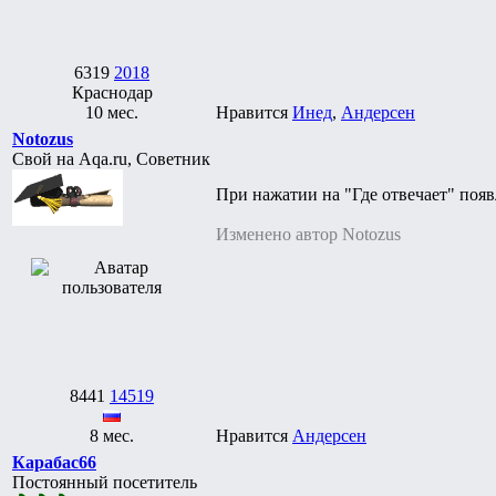
6319
2018
Краснодар
10 мес.
Нравится
Инед
,
Андерсен
Notozus
Свой на Aqa.ru, Советник
При нажатии на "Где отвечает" появл
Изменено автор Notozus
8441
14519
8 мес.
Нравится
Андерсен
Карабас66
Постоянный посетитель