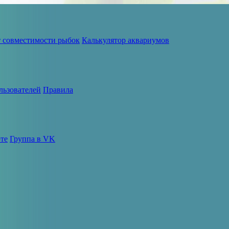
т совместимости рыбок
Калькулятор аквариумов
льзователей
Правила
те
Группа в VK