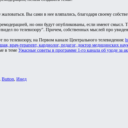
жаловаться. Вы сами в нее вляпались, благодаря своему собст
ремодерацией, но они будут опубликованы, если имеют смысл. То
 увидел по телевизору". Причем, собственных мыслей про увиде
т по телевизору, на Первом канале Центрального телевидения:
h
щая, врач-терапевт, кардиолог, педагог, доктор медицинских нау
ме в теме
Ужасные советы в программе 1-го канала об уходе за
,
Button
,
Инед