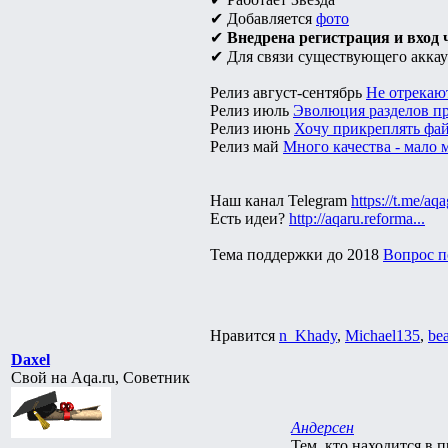
✔ Добавляется
фото
✔
Внедрена регистрация и вход ч
✔ Для связи существующего аккау
Релиз август-сентябрь
Не отрекают
Релиз июль
Эволюция разделов про
Релиз июнь
Хочу прикреплять файл
Релиз май
Много качества - мало м
Наш канал Telegram
https://t.me/aq
Есть идеи?
http://aqaru.reforma...
Тема поддержки до 2018
Вопрос п
Нравится
n_Khady
,
Michael135
,
be
Daxel
Свой на Aqa.ru, Советник
Андерсен
Тем, кто находится в 