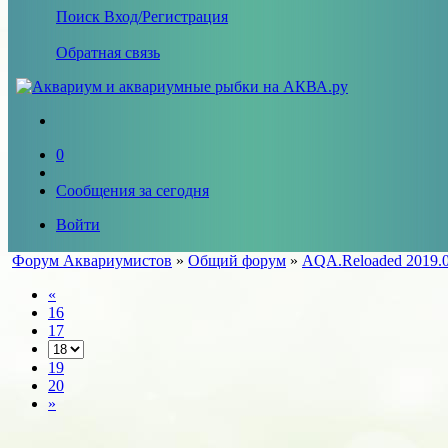
Поиск
Вход/Регистрация
Обратная связь
0
Сообщения за сегодня
Войти
Форум Аквариумистов
»
Общий форум
»
AQA.Reloaded 2019.0
«
16
17
19
20
»