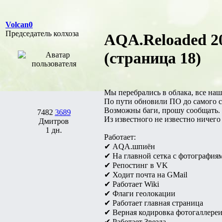
Volcan0
Председатель колхоза
AQA.Reloaded 20
(страница 18)
Мы перебрались в облака, все наш
По пути обновили ПО до самого с
Возможны баги, прошу сообщать.
7482
3689
Из известного не известно ничего
Дмитров
1 дн.
Работает:
✔ AQA.шпиён
✔ На главной сетка с фотография
✔ Репостинг в VK
✔ Ходит почта на GMail
✔ Работает Wiki
✔ Флаги геолокации
✔ Работает главная страница
✔ Верная кодировка фотогаллере
✔ Работает Звезда