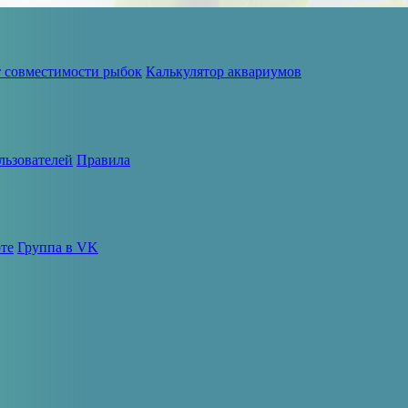
т совместимости рыбок
Калькулятор аквариумов
льзователей
Правила
те
Группа в VK