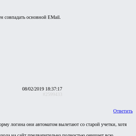
н совпадать основной EMail.
08/02/2019 18:37:17
#2599433
Ответить
орму логина они автоматом вылетают со старой учетки, хотя
входа на сайт предварительно полностью очищает всю