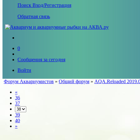
Поиск
Вход/Регистрация
Обратная связь
0
Сообщения за сегодня
Войти
Форум Аквариумистов
»
Общий форум
»
AQA.Reloaded 2019.0
«
36
37
39
40
»