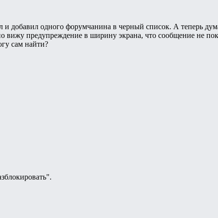
л и добавил одного форумчанина в черный список. А теперь дума
вно вижу предупреждение в ширину экрана, что сообщение не пока
огу сам найти?
азблокировать".