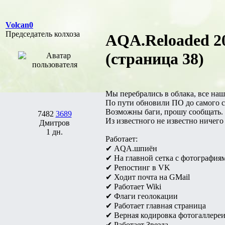
Volcan0
Председатель колхоза
AQA.Reloaded 20
(страница 38)
Мы перебрались в облака, все наш
По пути обновили ПО до самого с
Возможны баги, прошу сообщать.
7482
3689
Из известного не известно ничего
Дмитров
1 дн.
Работает:
✔ AQA.шпиён
✔ На главной сетка с фотография
✔ Репостинг в VK
✔ Ходит почта на GMail
✔ Работает Wiki
✔ Флаги геолокации
✔ Работает главная страница
✔ Верная кодировка фотогаллере
✔ Работает Звезда