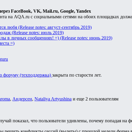
ерез FaceBook, VK, Mail.ru, Google, Yandex
нта на AQA.ru c социальными сетями на обоих площадках долже
ся любя (Release notes: август-сентябрь 2019)
даж (Release notes: июль 2019)
ы в личных сообщениях! =) (Release notes: июнь 2019)
еста =)
aguru
о форуму (техподдержка)
закрыта по старости лет.
aroma
,
Андерсен
,
Nataliya Artyushina
и еще
2 пользователям
лучай показал, что пользователи удивлены, почему попадая на ф
бы решить конфликты сессий (вылеты) с прошлой недели форма 