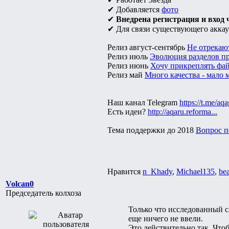
✔ Добавляется
фото
✔
Внедрена регистрация и вход ч
✔ Для связи существующего аккау
Релиз август-сентябрь
Не отрекают
Релиз июль
Эволюция разделов про
Релиз июнь
Хочу прикреплять файл
Релиз май
Много качества - мало м
Наш канал Telegram
https://t.me/aq
Есть идеи?
http://aqaru.reforma...
Тема поддержки до 2018
Вопрос п
Нравится
n_Khady
,
Michael135
,
be
Volcan0
Председатель колхоза
Только что исследованный с
еще ничего не ввели.
Это действительно так. Что