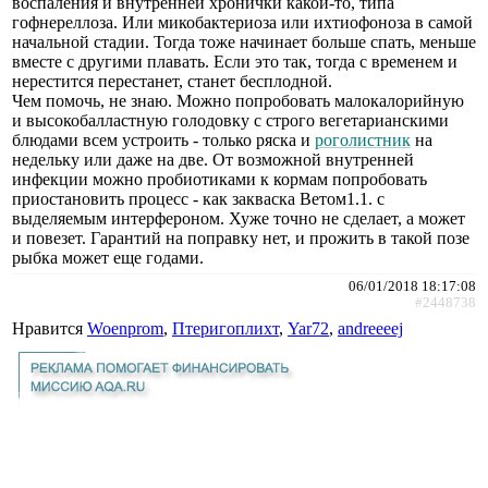
воспаления и внутренней хронички какой-то, типа
гофнереллоза. Или микобактериоза или ихтиофоноза в самой
начальной стадии. Тогда тоже начинает больше спать, меньше
вместе с другими плавать. Если это так, тогда с временем и
нерестится перестанет, станет бесплодной.
Чем помочь, не знаю. Можно попробовать малокалорийную
и высокобалластную голодовку с строго вегетарианскими
блюдами всем устроить - только ряска и
роголистник
на
недельку или даже на две. От возможной внутренней
инфекции можно пробиотиками к кормам попробовать
приостановить процесс - как закваска Ветом1.1. с
выделяемым интерфероном. Хуже точно не сделает, а может
и повезет. Гарантий на поправку нет, и прожить в такой позе
рыбка может еще годами.
06/01/2018 18:17:08
#2448738
Нравится
Woenprom
,
Птеригоплихт
,
Yar72
,
andreeeej