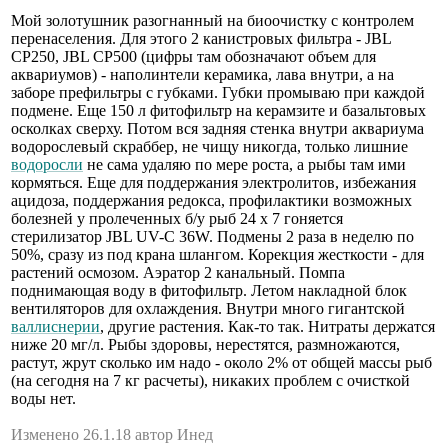
Мой золотушник разогнанный на биоочистку с контролем
перенаселения. Для этого 2 канистровых фильтра - JBL
CP250, JBL CP500 (цифры там обозначают объем для
аквариумов) - наполинтели керамика, лава внутри, а на
заборе префильтры с губками. Губки промываю при каждой
подмене. Еще 150 л фитофильтр на керамзите и базальтовых
осколках сверху. Потом вся задняя стенка внутри аквариума
водорослевый скраббер, не чищу никогда, только лишние
водоросли
не сама удаляю по мере роста, а рыбы там ими
кормяться. Еще для поддержания электролитов, избежания
ацидоза, поддержания редокса, профилактики возможных
болезней у пролеченных б/у рыб 24 х 7 гоняется
стерилизатор JBL UV-C 36W. Подмены 2 раза в неделю по
50%, сразу из под крана шлангом. Корекция жесткости - для
растений осмозом. Аэратор 2 канальный. Помпа
поднимающая воду в фитофильтр. Летом накладной блок
вентиляторов для охлаждения. Внутри много гигантской
валлиснерии
, другие растения. Как-то так. Нитраты держатся
ниже 20 мг/л. Рыбы здоровы, нерестятся, размножаются,
растут, жрут сколько им надо - около 2% от общей массы рыб
(на сегодня на 7 кг расчеты), никаких проблем с очисткой
воды нет.
Изменено 26.1.18 автор Инед