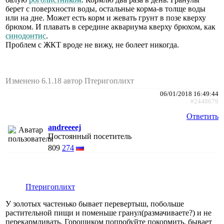
берет с поверхности воды, остальные корма-в толще воды
или на дне. Может есть корм и жевать грунт в позе кверху
брюхом. И плавать в середине аквариума кверху брюхом, как
синодонтис
.
Проблем с ЖКТ вроде не вижу, не болеет никогда.
Изменено 6.1.18 автор Птеригоплихт
06/01/2018 16:49:44
#2448679
Ответить
andreeeej
Постоянный посетитель
809
274
Птеригоплихт
У золотых частенько бывает перевертыш, побольше
растительной пищи и поменьше гранул(размачиваете?) и не
перекармливать. Горошиком попробуйте покормить, бывает