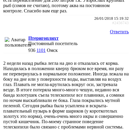
есть перенаселение для 200 литров т.к. 5 взрослых крупных
рыб (сомов не считаю), поэтому аква на постоянном
контроле. Спасибо вам еще раз.
26/01/2018 15:19:32
#2456743
Ответить
Птеригоплихт
Постоянный посетитель
936
1101
Омск
2 недели назад рыбка легла на дно и отказалась от корма.
Находилась в положении кверху брюхом все время, ни разу
не перевернулась в нормальное положение. Иногда лежала на
боку на дне или у поверхности воды, выставляя на воздух
глаз. Плавать не могла-крутилась вокруг оси, застревала
везде. В итоге потеряла много-много чешуи, недавно вся
банда золотушек съела телескопихе все плавники, а сомики
по ночам выскабливали ее бока. Глаза покрылись мутной
пеленой. Сегодня рыбка была усыплена и вскрыта-
плавательный пузырь в форме шариков (у короткотелых
золотух это норма), очень-очень много икры и совершенно
пустой кишечник. По-моему странное поведение
телескопихи было связано с проблемами нервной системы.