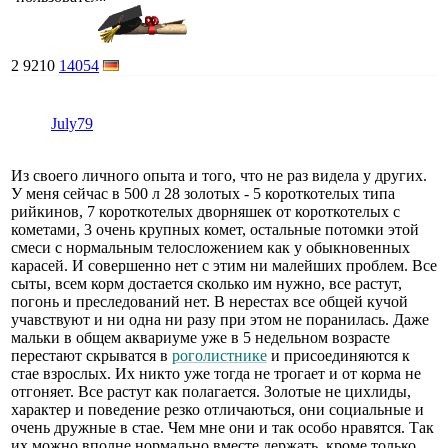
2
9210
14054
July79
Из своего личного опыта и того, что не раз видела у других.
У меня сейчас в 500 л 28 золотых - 5 короткотелых типа
рийкинов, 7 короткотелых дворняшек от короткотелых с
кометами, 3 очень крупных комет, остальные потомки этой
смеси с нормальным телосложением как у обыкновенных
карасей. И совершенно нет с этим ни малейших проблем. Все
сыты, всем корм достается сколько им нужно, все растут,
погонь и преследований нет. В нерестах все общей кучой
учавствуют и ни одна ни разу при этом не поранилась. Даже
мальки в общем аквариуме уже в 5 недельном возрасте
перестают скрыватся в
роголистнике
и присоединяются к
стае взрослых. Их никто уже тогда не трогает и от корма не
отгоняет. Все растут как полагается. Золотые не цихлиды,
характер и поведение резко отличаються, они социальные и
очень дружные в стае. Чем мне они и так особо нравятся. Так
их можно вполне нормально вместе держать, кроме только