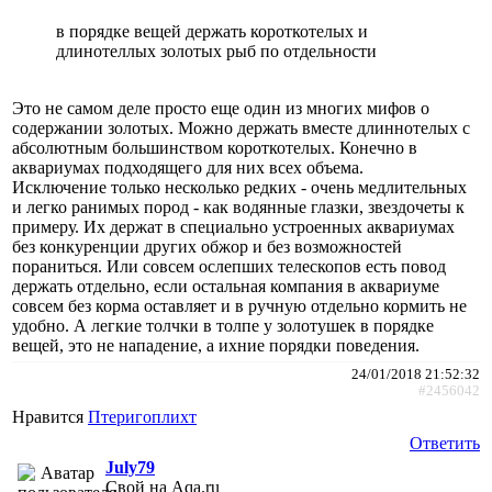
в порядке вещей держать короткотелых и
длинотеллых золотых рыб по отдельности
Это не самом деле просто еще один из многих мифов о
содержании золотых. Можно держать вместе длиннотелых с
абсолютным большинством короткотелых. Конечно в
аквариумах подходящего для них всех объема.
Исключение только несколько редких - очень медлительных
и легко ранимых пород - как водянные глазки, звездочеты к
примеру. Их держат в специально устроенных аквариумах
без конкуренции других обжор и без возможностей
пораниться. Или совсем ослепших телескопов есть повод
держать отдельно, если остальная компания в аквариуме
совсем без корма оставляет и в ручную отдельно кормить не
удобно. А легкие толчки в толпе у золотушек в порядке
вещей, это не нападение, а ихние порядки поведения.
24/01/2018 21:52:32
#2456042
Нравится
Птеригоплихт
Ответить
July79
Свой на Aqa.ru