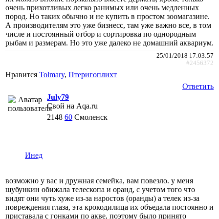
очень прихотливых легко ранимых или очень медленных
пород. Но таких обычно и не купить в простом зоомагазине.
А производителям это уже бизнесс, там уже важно все, в том
числе и постоянный отбор и сортировка по однородным
рыбам и размерам. Но это уже далеко не домашний аквариум.
25/01/2018 17:03:57
#2456372
Нравится
Tolmary
,
Птеригоплихт
Ответить
July79
Свой на Aqa.ru
2148
60
Смоленск
Инед
возможно у вас и дружная семейка, вам повезло. у меня
шубункин обижала телескопа и оранд, с учетом того что
видят они чуть хуже из-за наростов (оранды) а телек из-за
повреждения глаза, эта крокодилица их объедала постоянно и
приставала с гонками по акве, поэтому было принято