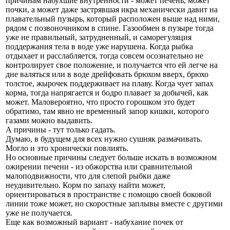
причинам набухшие внутренности - может печень, может
почки, а может даже застрявшая икра механически давит на
плавательный пузырь, который расположен выше над ними,
рядом с позвоночником в спине. Газообмен в пузыре тогда
уже не правильный, затрудненный, и саморегуляция
поддержания тела в воде уже нарушена. Когда рыбка
отдыхает и расслабляется, тогда совсем осознательно не
контролирует свое положение, и получается что ей легче на
дне валяться или в воде дрейфовать брюхом вверх, брюхо
толстое, жырочек поддерживает на плаву. Когда чует запах
корма, тогда напрягается и бодро плавает за добычей, как
может. Маловероятно, что просто горошком это будет
обратимо, там явно не временный запор кишки, которого
газами можно выдавить.
А причины - тут только гадать.
Думаю, в будущем для всех нужно сушняк размачивать.
Могло и это хронически повлиять.
Но основные причины следует больше искать в возможном
ожирении печени - из обжорства или сравнительной
малоподвижности, что для слепой рыбки даже
неудивительно. Корм по запаху найти может,
ориентироваться в пространстве с помощю своей боковой
линии тоже может, но скоростные заплывы вместе с другими
уже не получается.
Еще как возможный вариант - набухание почек от