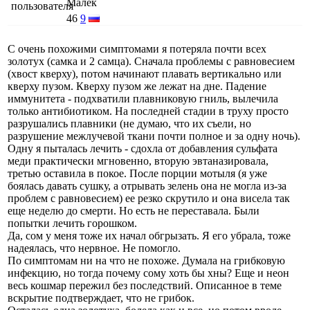
Малёк
46
9
С очень похожими симптомами я потеряла почти всех
золотух (самка и 2 самца). Сначала проблемы с равновесием
(хвост кверху), потом начинают плавать вертикально или
кверху пузом. Кверху пузом же лежат на дне. Падение
иммунитета - подхватили плавниковую гниль, вылечила
только антибиотиком. На последней стадии в труху просто
разрушались плавники (не думаю, что их съели, но
разрушение межлучевой ткани почти полное и за одну ночь).
Одну я пыталась лечить - сдохла от добавления сульфата
меди практически мгновенно, вторую эвтаназировала,
третью оставила в покое. После порции мотыля (я уже
боялась давать сушку, а отрывать зелень она не могла из-за
проблем с равновесием) ее резко скрутило и она висела так
еще неделю до смерти. Но есть не переставала. Были
попытки лечить горошком.
Да, сом у меня тоже их начал обгрызать. Я его убрала, тоже
надеялась, что нервное. Не помогло.
По симптомам ни на что не похоже. Думала на грибковую
инфекцию, но тогда почему сому хоть бы хны? Еще и неон
весь кошмар пережил без последствий. Описанное в теме
вскрытие подтверждает, что не грибок.