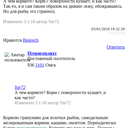
А чем кормите? Корм с поверхности кушает, и как часто?
Так-то, я и сам таким образом на диване лежу, обожравшись.
Но для рыбы это странно).
Изменено 3.1.18 автор Yar72
03/01/2018 19:32:29
#2447729
Нравится
Biotorch
Ответить
Птеригоплихт
Постоянный посетитель
936
1101
Омск
Yar72
А чем кормите? Корм с поверхности кушает, и
как часто?
Изменено 3.1.18 автор Yar72
Кормлю гранулами для золотых рыбок, самодельным
желированным кормом, кашами, омлетом. Периодически
балую
роголистником
. Кормлю два раза в день. Гранулы