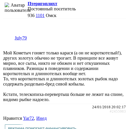
Птеригоплихт
Постоянный посетитель
936
1101
Омск
July79
Мой Кометыч гоняет только карася (а он не короткотелый!),
других золотух обычно не трогает. В принципе все живут
мирно, все сыты, никто не обижен и нет откушенных
плавников. Разницы в поведении и содержании
короткотелых и длиннотелых вообще нет.
То, что короткотелых и длиннотелых золотых рыбок надо
содержать раздельно-бред сивой кобылы.
Кстати, телескопиха-перевертыш больше не лежит на спине,
видимо рыбке надоело.
24/01/2018 20:02:17
#2455983
Нравится
Yar72
,
Инед