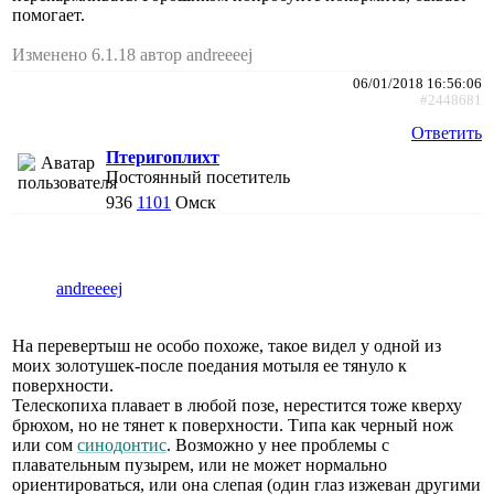
помогает.
Изменено 6.1.18 автор andreeeej
06/01/2018 16:56:06
#2448681
Ответить
Птеригоплихт
Постоянный посетитель
936
1101
Омск
andreeeej
На перевертыш не особо похоже, такое видел у одной из
моих золотушек-после поедания мотыля ее тянуло к
поверхности.
Телескопиха плавает в любой позе, нерестится тоже кверху
брюхом, но не тянет к поверхности. Типа как черный нож
или сом
синодонтис
. Возможно у нее проблемы с
плавательным пузырем, или не может нормально
ориентироваться, или она слепая (один глаз изжеван другими