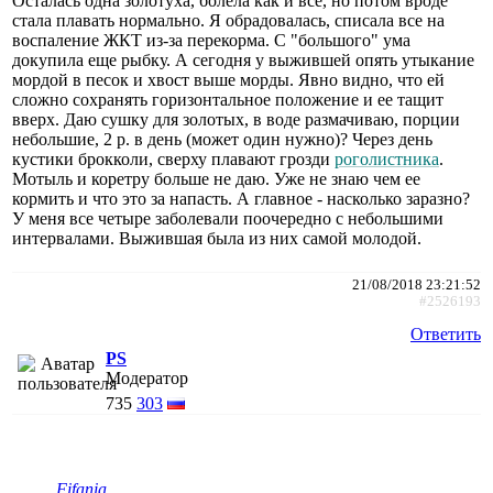
Осталась одна золотуха, болела как и все, но потом вроде
стала плавать нормально. Я обрадовалась, списала все на
воспаление ЖКТ из-за перекорма. С "большого" ума
докупила еще рыбку. А сегодня у выжившей опять утыкание
мордой в песок и хвост выше морды. Явно видно, что ей
сложно сохранять горизонтальное положение и ее тащит
вверх. Даю сушку для золотых, в воде размачиваю, порции
небольшие, 2 р. в день (может один нужно)? Через день
кустики брокколи, сверху плавают грозди
роголистника
.
Мотыль и коретру больше не даю. Уже не знаю чем ее
кормить и что это за напасть. А главное - насколько заразно?
У меня все четыре заболевали поочередно с небольшими
интервалами. Выжившая была из них самой молодой.
21/08/2018 23:21:52
#2526193
Ответить
PS
Модератор
735
303
Fifania