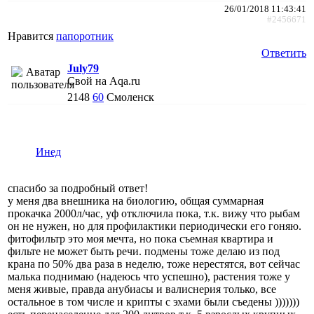
26/01/2018 11:43:41
#2456671
Нравится
папоротник
Ответить
July79
Свой на Aqa.ru
2148
60
Смоленск
Инед
спасибо за подробный ответ!
у меня два внешника на биологию, общая суммарная
прокачка 2000л/час, уф отключила пока, т.к. вижу что рыбам
он не нужен, но для профилактики периодически его гоняю.
фитофильтр это моя мечта, но пока съемная квартира и
фильте не может быть речи. подмены тоже делаю из под
крана по 50% два раза в неделю, тоже нерестятся, вот сейчас
малька поднимаю (надеюсь что успешно), растения тоже у
меня живые, правда анубиасы и валиснерия только, все
остальное в том числе и крипты с эхами были съедены )))))))