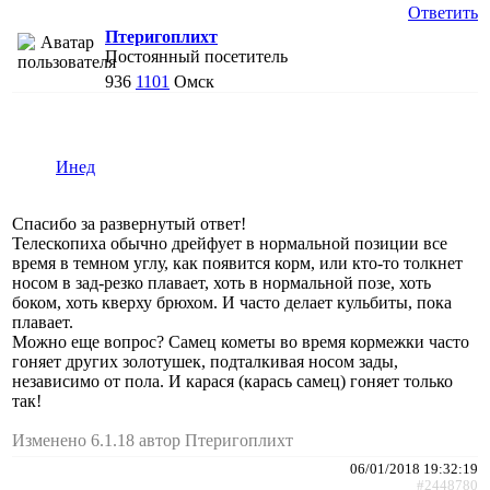
Ответить
Птеригоплихт
Постоянный посетитель
936
1101
Омск
Инед
Спасибо за развернутый ответ!
Телескопиха обычно дрейфует в нормальной позиции все
время в темном углу, как появится корм, или кто-то толкнет
носом в зад-резко плавает, хоть в нормальной позе, хоть
боком, хоть кверху брюхом. И часто делает кульбиты, пока
плавает.
Можно еще вопрос? Самец кометы во время кормежки часто
гоняет других золотушек, подталкивая носом зады,
независимо от пола. И карася (карась самец) гоняет только
так!
Изменено 6.1.18 автор Птеригоплихт
06/01/2018 19:32:19
#2448780