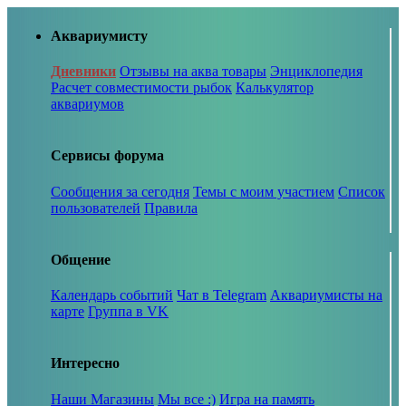
Аквариумисту
Дневники
Отзывы на аква товары
Энциклопедия
Расчет совместимости рыбок
Калькулятор
аквариумов
Сервисы форума
Сообщения за сегодня
Темы с моим участием
Список
пользователей
Правила
Общение
Календарь событий
Чат в Telegram
Аквариумисты на
карте
Группа в VK
Интересно
Наши Магазины
Мы все :)
Игра на память