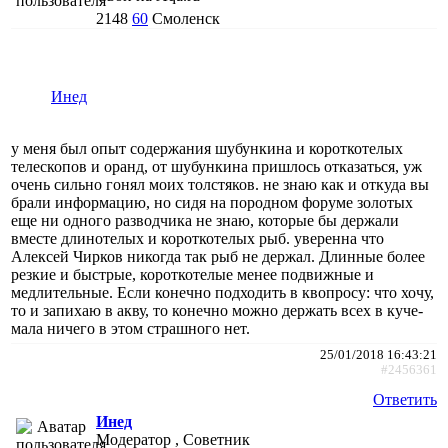
2148
60
Смоленск
Инед
у меня был опыт содержания шубункина и короткотелых
телескопов и оранд, от шубункина пришлось отказаться, уж
очень сильно гонял моих толстяков. не знаю как и откуда вы
брали информацию, но сидя на породном форуме золотых
еще ни одного разводчика не знаю, которые бы держали
вместе длинотелых и короткотелых рыб. уверенна что
Алексей Чирков никогда так рыб не держал. Длинные более
резкие и быстрые, короткотелые менее подвижные и
медлительные. Если конечно подходить в квопросу: что хочу,
то и запихаю в акву, то конечно можно держать всех в куче-
мала ничего в этом страшного нет.
25/01/2018 16:43:21
#2456361
Ответить
Инед
Модератор , Советник