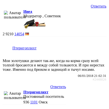
Ответить
Инед
Модератор , Советник
2
9210
14054
Птеригоплихт
Мои золотушки делают так-же, когда на корма сразу всей
толпой бросаются и между собой толкаются. И при нерестах
тоже. Именно под брюхом и задницой и тычут носами.
06/01/2018 21:02:31
#2448826
Ответить
Птеригоплихт
Постоянный посетитель
936
1101
Омск