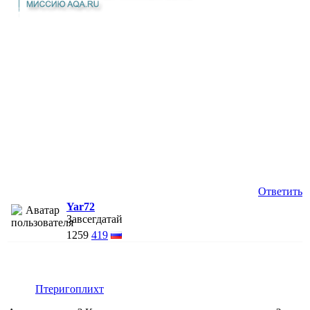
Ответить
Yar72
Завсегдатай
1259
419
Птеригоплихт