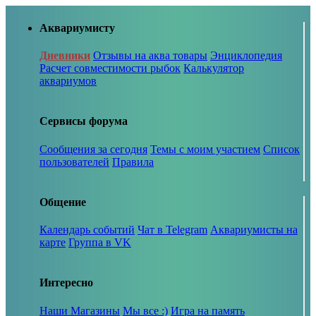
Аквариумисту
Дневники
Отзывы на аква товары
Энциклопедия
Расчет совместимости рыбок
Калькулятор
аквариумов
Сервисы форума
Сообщения за сегодня
Темы с моим участием
Список
пользователей
Правила
Общение
Календарь событий
Чат в Telegram
Аквариумисты на
карте
Группа в VK
Интересно
Наши Магазины
Мы все :)
Игра на память