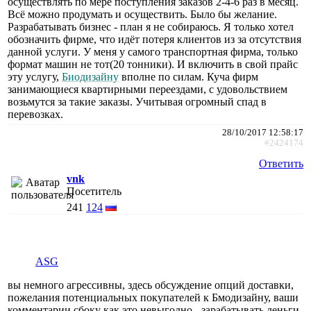
осуществлять по мере поступления заказов 2-4-6 раз в месяц.
Всё можно продумать и осуществить. Было бы желание.
Разрабатывать бизнес - план я не собираюсь. Я только хотел
обозначить фирме, что идёт потеря клиентов из за отсутствия
данной услуги. У меня у самого транспортная фирма, только
формат машин не тот(20 тонники). И включить в свой прайс
эту услугу,
Биодизайну
вполне по силам. Куча фирм
занимающиеся квартирными переездами, с удовольствием
возьмутся за такие заказы. Учитывая огромный спад в
перевозках.
28/10/2017 12:58:17
#2424174
Ответить
vnk
Посетитель
241
124
АSG
вы немного агрессивны, здесь обсуждение опций доставки,
пожелания потенциальных покупателей к Бмодизайну, ваши
комментарии сбоку как это невыгодно - зарабатывать деньги,