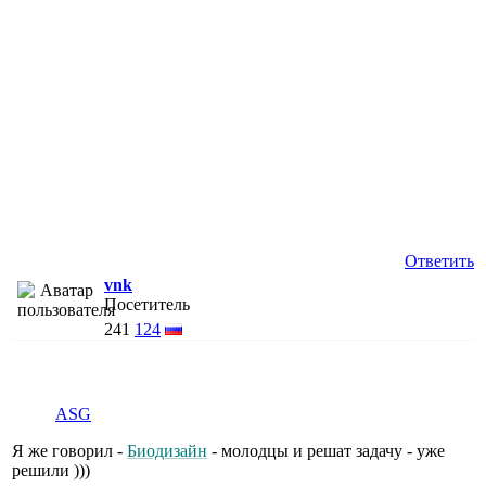
Ответить
vnk
Посетитель
241
124
АSG
Я же говорил -
Биодизайн
- молодцы и решат задачу - уже
решили )))