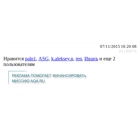
07/11/2015 16:20:08
#2146876
Нравится
paln1
,
АSG
,
k.aleksey.n
,
ren
,
Иванъ
и еще
2
пользователям