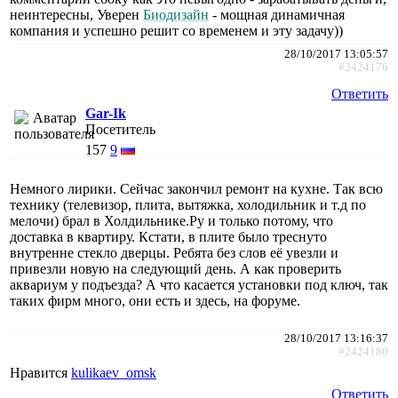
неинтересны, Уверен
Биодизайн
- мощная динамичная
компания и успешно решит со временем и эту задачу))
28/10/2017 13:05:57
#2424176
Ответить
Gar-Ik
Посетитель
157
9
Немного лирики. Сейчас закончил ремонт на кухне. Так всю
технику (телевизор, плита, вытяжка, холодильник и т.д по
мелочи) брал в Холдильнике.Ру и только потому, что
доставка в квартиру. Кстати, в плите было треснуто
внутренне стекло дверцы. Ребята без слов её увезли и
привезли новую на следующий день. А как проверить
аквариум у подъезда? А что касается установки под ключ, так
таких фирм много, они есть и здесь, на форуме.
28/10/2017 13:16:37
#2424180
Нравится
kulikaev_omsk
Ответить