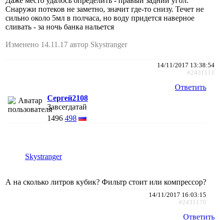
Даже место удалось определить - правый задний угол.
Снаружи потеков не заметно, значит где-то снизу. Течет не
сильно около 5мл в полчаса, но воду придется наверное
сливать - за ночь банка нальется
Изменено 14.11.17 автор Skystranger
14/11/2017 13:38:54
#2431111
Ответить
Сергей2108
Завсегдатай
1496
498
Skystranger
А на сколько литров кубик? Фильтр стоит или компрессор?
14/11/2017 16:03:15
#2431170
Ответить