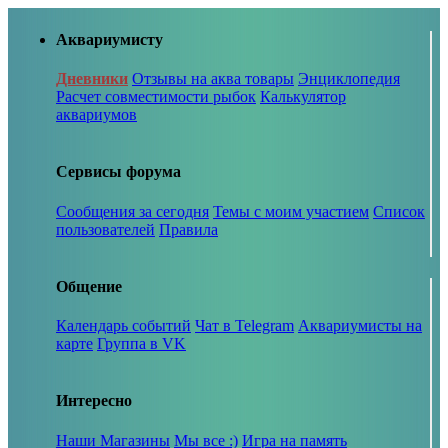
Аквариумисту
Дневники
Отзывы на аква товары
Энциклопедия
Расчет совместимости рыбок
Калькулятор
аквариумов
Сервисы форума
Сообщения за сегодня
Темы с моим участием
Список
пользователей
Правила
Общение
Календарь событий
Чат в Telegram
Аквариумисты на
карте
Группа в VK
Интересно
Наши Магазины
Мы все :)
Игра на память