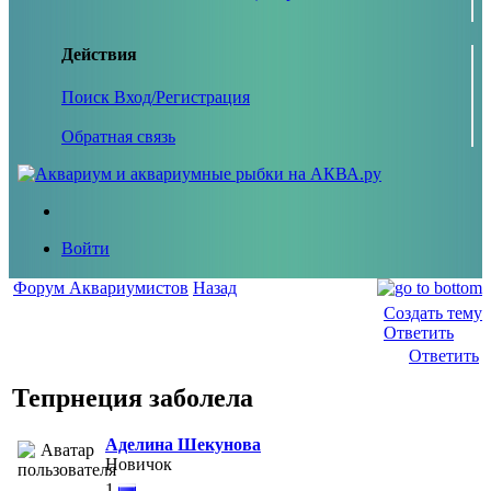
Действия
Поиск
Вход/Регистрация
Обратная связь
Войти
Форум Аквариумистов
Назад
Создать тему
Ответить
Ответить
Тепрнеция заболела
Аделина Шекунова
Новичок
1