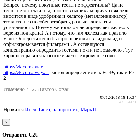
Вопрос, почему покупные тесты не эффективны? Да не
тесты не эффективны, просто в наших аквариумах железо
вносится в виде удобрения и хелатор (металлоиндикатор)
теста его не способен отобрать, разные константы
устойчивости. Почему же тогда он не определяет железо в
воде из под крана? А потому, что там железа как правило
мало. Оно достаточно быстро переходит в гидроксид и
отфильтровывается фильтрами.. А оставшуюся
концентрацию определить тестами почти не возможно.. Тут
хорошо справятся красные и желтые кровяные соли.
https://vk.com/away....
https://vk.com/away....
- метод определения как Fe 3+, так и Fe
2+
Изменено 7.12.18 автор Corsar
07/12/2018 18:15:34
#2569471
Нравится
Инед
,
Linea
,
папоротник
,
Марк11
×
Отправить U2U