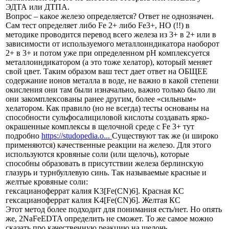
ЭДТА или ДТПА.
Вопрос – какое железо определяется? Ответ не однозначен.
Сам тест определяет либо Fe 2+ либо Fe3+, НО (!!) в
методике проводится перевод всего железа из 3+ в 2+ или в
зависимости от используемого металлоиндикатора наоборот
2+ в 3+ и потом уже при определенном рН комплексуется
металлоиндикатором (а это тоже хелатор), который меняет
свой цвет. Таким образом ваш тест дает ответ на ОБЩЕЕ
содержание ионов металла в воде, не важно в какой степени
окисления они там были изначально, важно только было ли
они закомплексованы ранее другим, более «сильным»
хелатором. Как правило (но не всегда) тесты основаны на
способности сульфосалициловой кислоты создавать ярко-
окрашенные комплексы в щелочной среде с Fe 3+ тут
подробно
https://studopedia.o...
Существуют так же (и широко
применяются) качественные реакции на железо. Для этого
используются кровяные соли (или щелочь), которые
способны образовать в присутствии железа берлинскую
глазурь и турнбуллевую синь. Так называемые красные и
желтые кровяные соли:
гексацианоферрат калия K3[Fe(CN)6]. Красная КС
гексацианоферрат калия K4[Fe(CN)6]. Желтая КС
Этот метод более подходит для понимания есть/нет. Но опять
же, 2NaFeEDTA определить не сможет. То же самое можно
сказать про качественную реакцию на щелочь