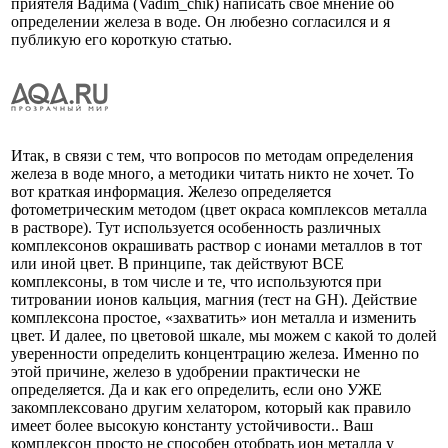
приятеля Вадима (Vadim_chik) написать свое мнение об
определении железа в воде. Он любезно согласился и я
публикую его короткую статью.
Итак, в связи с тем, что вопросов по методам определения
железа в воде много, а методики читать никто не хочет. То
вот краткая информация. Железо определяется
фотометрическим методом (цвет окраса комплексов металла
в растворе). Тут используется особенность различных
комплексонов окрашивать раствор с ионами металлов в тот
или иной цвет. В принципе, так действуют ВСЕ
комплексоны, в том числе и те, что используются при
титровании ионов кальция, магния (тест на GH). Действие
комплексона простое, «захватить» ион металла и изменить
цвет. И далее, по цветовой шкале, мы можем с какой то долей
уверенности определить концентрацию железа. Именно по
этой причине, железо в удобрении практически не
определяется. Да и как его определить, если оно УЖЕ
закомплексовано другим хелатором, который как правило
имеет более высокую константу устойчивости.. Ваш
комплексон просто не способен отобрать ион металла у