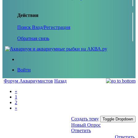
Действия
Поиск
Вход/Регистрация
Обратная связь
Войти
Форум Аквариумистов
Назад
«
1
2
»
Создать тему
Toggle Dropdown
Новый Опрос
Ответить
Ответить