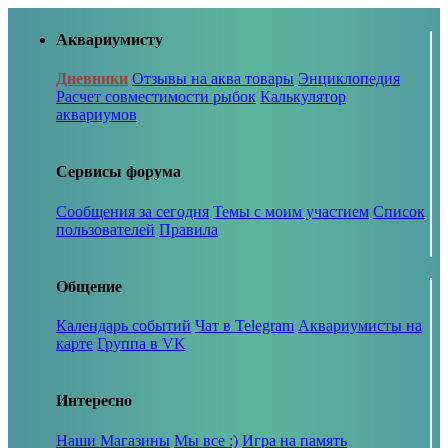
Аквариумисту
Дневники
Отзывы на аква товары
Энциклопедия
Расчет совместимости рыбок
Калькулятор
аквариумов
Сервисы форума
Сообщения за сегодня
Темы с моим участием
Список
пользователей
Правила
Общение
Календарь событий
Чат в Telegram
Аквариумисты на
карте
Группа в VK
Интересно
Наши Магазины
Мы все :)
Игра на память