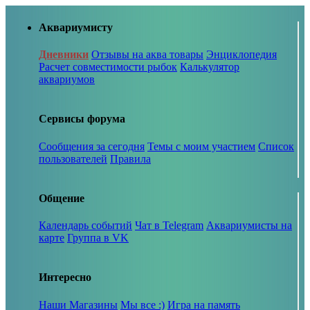
Аквариумисту
Дневники
Отзывы на аква товары
Энциклопедия
Расчет совместимости рыбок
Калькулятор
аквариумов
Сервисы форума
Сообщения за сегодня
Темы с моим участием
Список
пользователей
Правила
Общение
Календарь событий
Чат в Telegram
Аквариумисты на
карте
Группа в VK
Интересно
Наши Магазины
Мы все :)
Игра на память