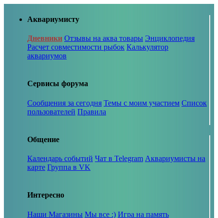
Аквариумисту
Дневники
Отзывы на аква товары
Энциклопедия
Расчет совместимости рыбок
Калькулятор
аквариумов
Сервисы форума
Сообщения за сегодня
Темы с моим участием
Список
пользователей
Правила
Общение
Календарь событий
Чат в Telegram
Аквариумисты на
карте
Группа в VK
Интересно
Наши Магазины
Мы все :)
Игра на память