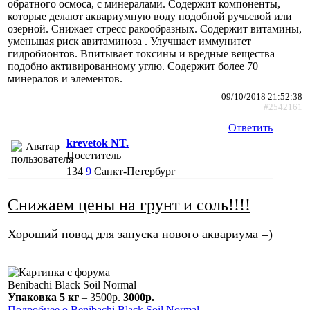
обратного осмоса, с минералами. Содержит компоненты,
которые делают аквариумную воду подобной ручьевой или
озерной. Снижает стресс ракообразных. Содержит витамины,
уменьшая риск авитаминоза . Улучшает иммунитет
гидробионтов. Впитывает токсины и вредные вещества
подобно активированному углю. Содержит более 70
минералов и элементов.
09/10/2018 21:52:38
#2542161
Ответить
krevetok NT.
Посетитель
134
9
Санкт-Петербург
Снижаем цены на грунт и соль!!!!
Хороший повод для запуска нового аквариума =)
Benibachi Black Soil Normal
Упаковка 5 кг
–
3500р.
3000р.
Подробнее о Benibachi Black Soil Normal