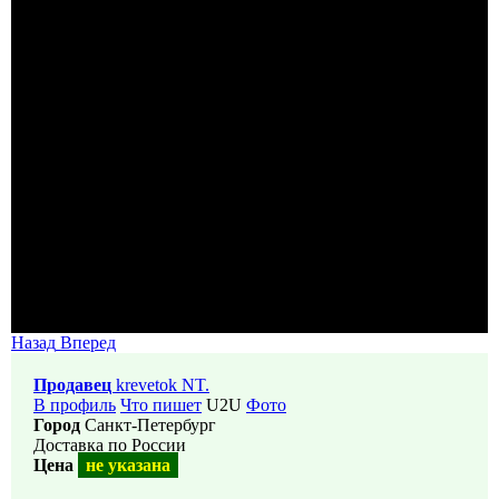
Назад
Вперед
Продавец
krevetok NT.
В профиль
Что пишет
U2U
Фото
Город
Санкт-Петербург
Доставка по России
Цена
не указана