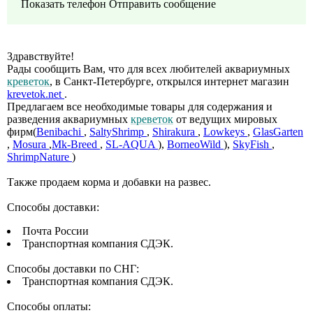
Показать телефон
Отправить сообщение
Здравствуйте!
Рады сообщить Вам, что для всех любителей аквариумных
креветок
, в Санкт-Петербурге, открылся интернет магазин
krevetok.net
.
Предлагаем все необходимые товары для содержания и
разведения аквариумных
креветок
от ведущих мировых
фирм(
Benibachi
,
SaltyShrimp
,
Shirakura
,
Lowkeys
,
GlasGarten
,
Mosura
,
Mk-Breed
,
SL-AQUA
),
BorneoWild
),
SkyFish
,
ShrimpNature
)
Также продаем корма и добавки на развес.
Способы доставки:
Почта России
Транспортная компания СДЭК.
Способы доставки по СНГ:
Транспортная компания СДЭК.
Способы оплаты: