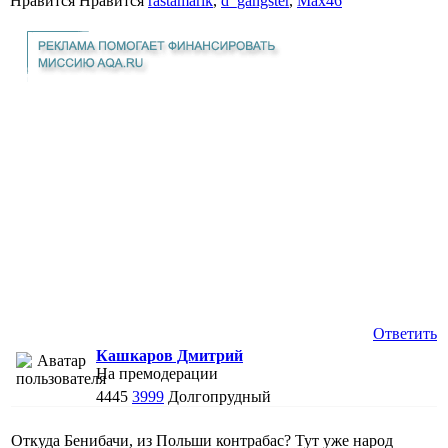
Нравится Нравится
rastamarik
,
d_gangster
,
Max46
Ответить
Кашкаров Дмитрий
На премодерации
4445
3999
Долгопрудный
Откуда Бенибачи, из Польши контрабас? Тут уже народ