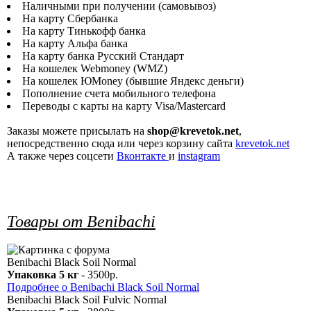
Наличными при получении (самовывоз)
На карту Сбербанка
На карту Тинькофф банка
На карту Альфа банка
На карту банка Русский Стандарт
На кошелек Webmoney (WMZ)
На кошелек ЮMoney (бывшие Яндекс деньги)
Пополнение счета мобильного телефона
Переводы с карты на карту Visa/Mastercard
Заказы можете присылать на
shop@krevetok.net
,
непосредственно сюда или через корзину сайта
krevetok.net
А также через соцсети
Вконтакте
и
instagram
Товары от Benibachi
Benibachi Black Soil Normal
Упаковка 5 кг
- 3500р.
Подробнее о Benibachi Black Soil Normal
Benibachi Black Soil Fulvic Normal