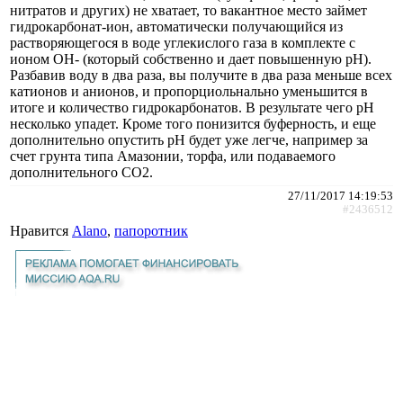
нитратов и других) не хватает, то вакантное место займет
гидрокарбонат-ион, автоматически получающийся из
растворяющегося в воде углекислого газа в комплекте с
ионом OH- (который собственно и дает повышенную pH).
Разбавив воду в два раза, вы получите в два раза меньше всех
катионов и анионов, и пропорциольнально уменьшится в
итоге и количество гидрокарбонатов. В результате чего pH
несколько упадет. Кроме того понизится буферность, и еще
дополнительно опустить pH будет уже легче, например за
счет грунта типа Амазонии, торфа, или подаваемого
дополнительного CO2.
27/11/2017 14:19:53
#2436512
Нравится
Alano
,
папоротник