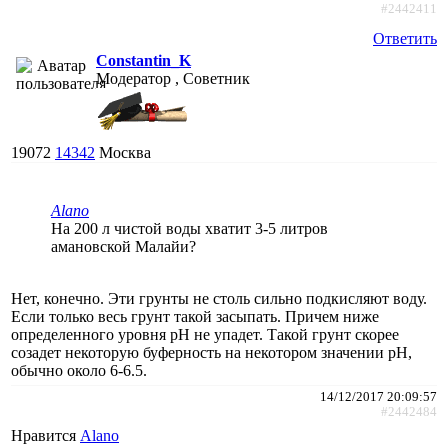
#2442411
Ответить
Constantin_K
Модератор , Советник
19072
14342
Москва
Alano
На 200 л чистой воды хватит 3-5 литров
амановской Малайи?
Нет, конечно. Эти грунты не столь сильно подкисляют воду.
Если только весь грунт такой засыпать. Причем ниже
определенного уровня pH не упадет. Такой грунт скорее
созадет некоторую буферность на некотором значении pH,
обычно около 6-6.5.
14/12/2017 20:09:57
#2442484
Нравится
Alano