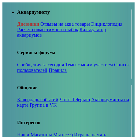
Аквариумисту
Дневники
Отзывы на аква товары
Энциклопедия
Расчет совместимости рыбок
Калькулятор
аквариумов
Сервисы форума
Сообщения за сегодня
Темы с моим участием
Список
пользователей
Правила
Общение
Календарь событий
Чат в Telegram
Аквариумисты на
карте
Группа в VK
Интересно
Наши Магазины
Мы все :)
Игра на память