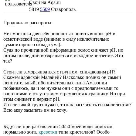
Свой на Aqa.ru
5819
5509
Ставрополь
Продолжаю расспросы:
Не смог пока для себя полностью понять вопрос рН в
осмотической воде (видимо в силу исключительно
гуманитарного склада ума).
Судя по прочитанной информации осмос снижает рН, но
потом последний возвращается в исходное значение. Это
так?
Стоит ли заморачиваться с грунтом, снижающим рН?
Скажем адовской Малайей? Насколько помню он самый
непитательный, ибо питательных типа Амазонии
побаиваюсь, да и не нужны они с предполагаемыми то
растениями и отсутствием стремления к травнику. Но при
этом снижает и держит рН.
И если такой грунт нужен, то как рассчитать его количество?
Всю акву засыпать им не хочу.
Будут ли при разбавлении 50/50 моей воды осмосом
нормально жить
креветки
типа кристаллов? Особо