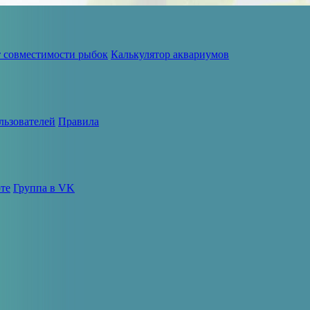
т совместимости рыбок
Калькулятор аквариумов
льзователей
Правила
те
Группа в VK