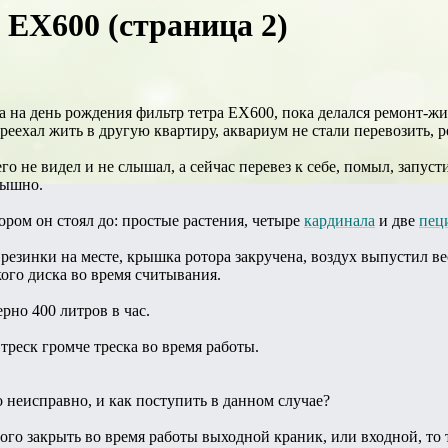
 EX600 (страница 2)
а на день рождения фильтр тетра EX600, пока делался ремонт-жи
реехал жить в другую квартиру, аквариум не стали перевозить, 
го не видел и не слышал, а сейчас перевез к себе, помыл, запусти
лышно.
ором он стоял до: простые растения, четыре
кардинала
и две
пец
резинки на месте, крышка ротора закручена, воздух выпустил вес
ого диска во время считывания.
рно 400 литров в час.
 треск громче треска во время работы.
 неисправно, и как поступить в данном случае?
го закрыть во время работы выходной краник, или входной, то т