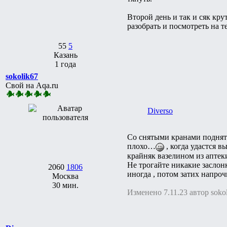
Второй день и так и сяк кру
разобрать и посмотреть на т
55
5
Казань
1 года
sokolik67
Свой на Aqa.ru
Diverso
Со снятыми кранами поднять
плохо…
, когда удастся 
крайняк вазелином из апте
Не трогайте никакие заслонк
2060
1806
иногда , потом затих напроч
Москва
30 мин.
Изменено 7.11.23 автор soko