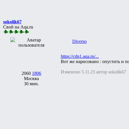
sokolik67
Свой на Aqa.ru
Diverso
https://cdn1.aqa.ru/...
Вот же нарисовано : опустить и п
Изменено 5.11.23 автор sokolik67
2060
1806
Москва
30 мин.