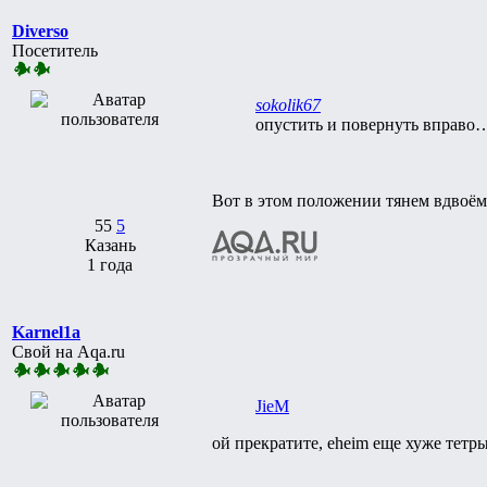
Diverso
Посетитель
sokolik67
опустить и повернуть вправо…
Вот в этом положении тянем вдвоём,
55
5
Казань
1 года
Karnel1a
Свой на Aqa.ru
JieM
ой прекратите, eheim еще хуже тетры