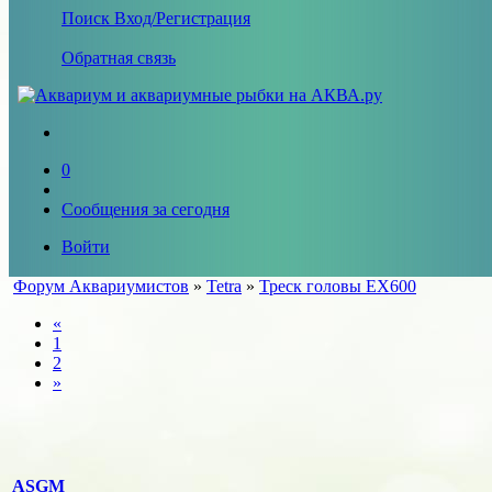
Поиск
Вход/Регистрация
Обратная связь
0
Сообщения за сегодня
Войти
Форум Аквариумистов
»
Tetra
»
Треск головы EX600
«
1
2
»
ASGM