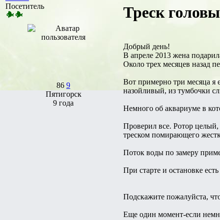
Посетитель
Треск головы
Добрый день!
В апреле 2013 жена подарил
Около трех месяцев назад пе
Вот примерно три месяца я е
86
9
назойливый, из тумбочки с
Пятигорск
9 года
Немного об аквариуме в кот
Проверил все. Ротор целый, 
треском помирающего жестк
Поток воды по замеру приме
При старте и остановке есть
Подскажите пожалуйста, что
Еще один момент-если немно