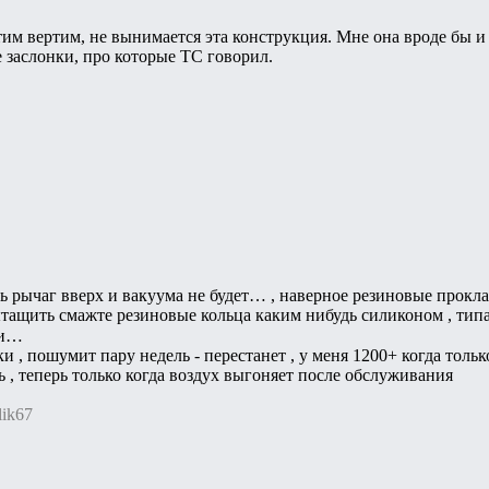
тим вертим, не вынимается эта конструкция. Мне она вроде бы и 
е заслонки, про которые ТС говорил.
 рычаг вверх и вакуума не будет… , наверное резиновые прокла
вытащить смажте резиновые кольца каким нибудь силиконом , типа
ки…
и , пошумит пару недель - перестанет , у меня 1200+ когда толь
ь , теперь только когда воздух выгоняет после обслуживания
lik67