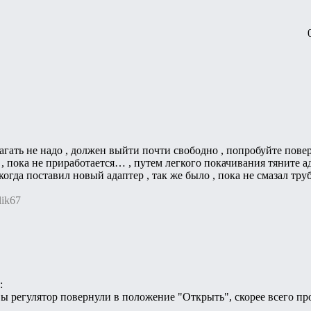
агать не надо , должен выйти почти свободно , попробуйте повер
 , пока не приработается… , путем легкого покачивания тяните а
 когда поставил новый адаптер , так же было , пока не смазал тр
lik67
:
ы регулятор повернули в положение "Открыть", скорее всего пр