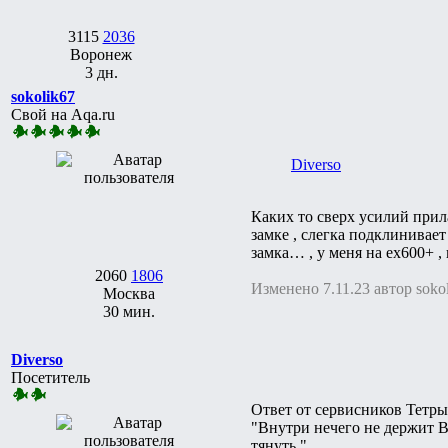
3115
2036
Воронеж
3 дн.
sokolik67
Свой на Aqa.ru
Diverso
Каких то сверх усилий прил
замке , слегка подклинивает
замка… , у меня на ех600+ ,
2060
1806
Изменено 7.11.23 автор soko
Москва
30 мин.
Diverso
Посетитель
Ответ от сервисников Тетры
"Внутри нечего не держит В
тянуть."