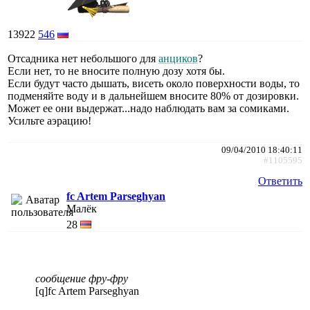
13922
546
Отсадника нет небольшого для
анциков
?
Если нет, то не вносите полную дозу хотя бы.
Если будут часто дышать, висеть около поверхности воды, то
подменяйте воду и в дальнейшем вносите 80% от дозировки.
Может ее они выдержат...надо наблюдать вам за сомиками.
Усильте аэрацию!
09/04/2010 18:40:11
#1105595
Ответить
fc Artem Parseghyan
Малёк
28
сообщение фру-фру
[q]fc Artem Parseghyan