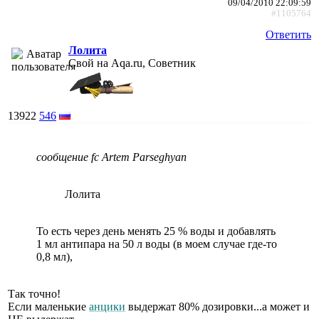
09/04/2010 22:09:59
#1105764
Ответить
Лолита
Свой на Aqa.ru, Советник
13922
546
сообщение fc Artem Parseghyan
Лолита
То есть через день менять 25 % воды и добавлять
1 мл антипара на 50 л воды (в моем случае где-то
0,8 мл),
Так точно!
Если маленькие
анцики
выдержат 80% дозировки...а может и