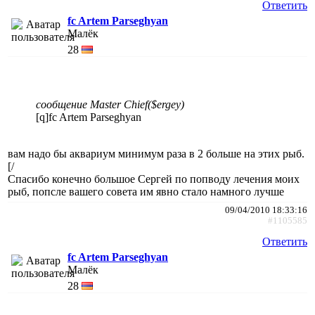
Ответить
fc Artem Parseghyan
Малёк
28
сообщение Master Chief($ergey)
[q]fc Artem Parseghyan
вам надо бы аквариум минимум раза в 2 больше на этих рыб.
[/
Спасибо конечно большое Сергей по попводу лечения моих
рыб, попсле вашего совета им явно стало намного лучше
09/04/2010 18:33:16
#1105585
Ответить
fc Artem Parseghyan
Малёк
28