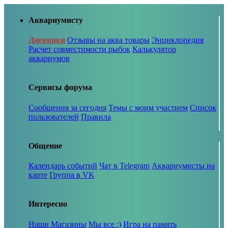
Аквариумисту
Дневники
Отзывы на аква товары
Энциклопедия
Расчет совместимости рыбок
Калькулятор
аквариумов
Сервисы форума
Сообщения за сегодня
Темы с моим участием
Список
пользователей
Правила
Общение
Календарь событий
Чат в Telegram
Аквариумисты на
карте
Группа в VK
Интересно
Наши Магазины
Мы все :)
Игра на память