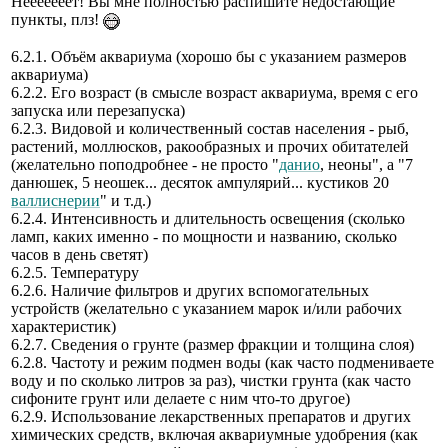
Нееееееет! Вы мне полностью распишите недостающие
пункты, плз!
6.2.1. Объём аквариума (хорошо бы с указанием размеров
аквариума)
6.2.2. Его возраст (в смысле возраст аквариума, время с его
запуска или перезапуска)
6.2.3. Видовой и количественный состав населения - рыб,
растений, моллюсков, ракообразных и прочих обитателей
(желательно поподробнее - не просто "
данио
, неоны", а "7
данюшек, 5 неошек... десяток ампулярий... кустиков 20
валлиснерии
" и т.д.)
6.2.4. Интенсивность и длительность освещения (сколько
ламп, каких именно - по мощности и названию, сколько
часов в день светят)
6.2.5. Температуру
6.2.6. Наличие фильтров и других вспомогательных
устройств (желательно с указанием марок и/или рабочих
характеристик)
6.2.7. Сведения о грунте (размер фракции и толщина слоя)
6.2.8. Частоту и режим подмен воды (как часто подмениваете
воду и по сколько литров за раз), чистки грунта (как часто
сифоните грунт или делаете с ним что-то другое)
6.2.9. Использование лекарственных препаратов и других
химических средств, включая аквариумные удобрения (как