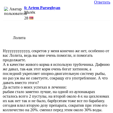
Ответить
fc Artem Parseghyan
Малёк
28
Лолита
Нуууууууууууу, секретов у меня конечно же нет, особенно от
вас Лолита, ведь вы мне очень помогли, и помогать
продолжаете.
А в качестве живого корма я использую трубочника. Дафнию
же давал, так-как этот корм очень богат хитином, а
последний укрепляет опорно-двигательную систему рыбы,
но раз уж вы не советуете, сокращу его употребление. А что
давать вместо этого?
Да кстати о моих успехах в лечении:
рыбам стало заметно лучше, на одной из аулонакарах
осталось всего 2 пустулы, на второй около 4-х на цихлозомах
их как нет так и не было, барбусятам тоже все по барабану.
сегодня влил вторую дозу препарата, сократив при этом его
колличество на 20%. сменил перед этим около 30% воды.