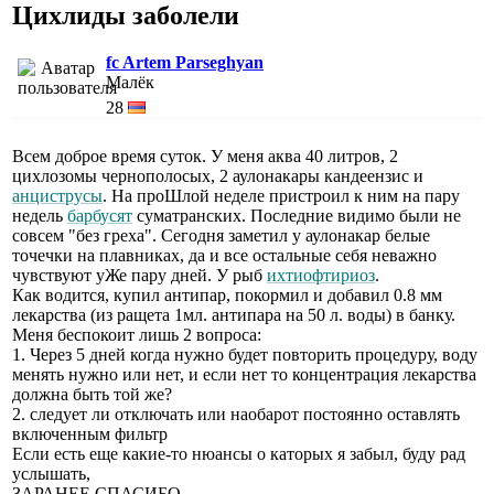
Цихлиды заболели
fc Artem Parseghyan
Малёк
28
Всем доброе время суток. У меня аква 40 литров, 2
цихлозомы чернополосых, 2 аулонакары кандеензис и
анциструсы
. На проШлой неделе пристроил к ним на пару
недель
барбусят
суматранских. Последние видимо были не
совсем "без греха". Сегодня заметил у аулонакар белые
точечки на плавниках, да и все остальные себя неважно
чувствуют уЖе пару дней. У рыб
ихтиофтириоз
.
Как водится, купил антипар, покормил и добавил 0.8 мм
лекарства (из ращета 1мл. антипара на 50 л. воды) в банку.
Меня беспокоит лишь 2 вопроса:
1. Через 5 дней когда нужно будет повторить процедуру, воду
менять нужно или нет, и если нет то концентрация лекарства
должна быть той же?
2. следует ли отключать или наобарот постоянно оставлять
включенным фильтр
Если есть еще какие-то нюансы о каторых я забыл, буду рад
услышать,
ЗАРАНЕЕ СПАСИБО.