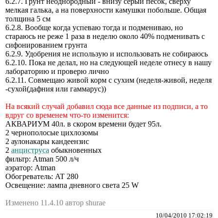
6.2.7. Грунт неоднородный - внизу серый песок, сверху
мелкая галька, а на поверхности камушки побольше. Общая
толщина 5 см
6.2.8. Вообще когда успеваю тогда и подмениваю, но
стараюсь не реже 1 раза в неделю около 40% подменивать с
сифонированием грунта
6.2.9. Удобрения не использую и использовать не собираюсь
6.2.10. Пока не делал, но на следующей неделе отнесу в нашу
лабораторию и проверю лично
6.2.11. Совмещаю живой корм с сухим (неделя-живой, неделя
-сухой(дафния или гаммарус))
На всякий случай добавил сюда все данные из подписи, а то
вдруг со временем что-то изменится:
АКВАРИУМ 40л. в скором времени будет 95л.
2 чернополосые цихлозомы
2 аулонакары кандеензис
2
анциструса
обыкновенных
фильтр: Atman 500 л/ч
аэратор: Atman
Обогреватель: AT 280
Освещение: лампа дневного света 25 W
Изменено 11.4.10 автор shurae
10/04/2010 17:02:19