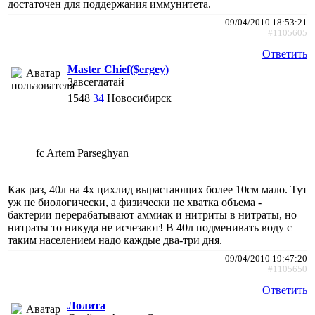
достаточен для поддержания иммунитета.
09/04/2010 18:53:21
#1105605
Ответить
Master Chief($ergey)
Завсегдатай
1548
34
Новосибирск
fc Artem Parseghyan
Как раз, 40л на 4х цихлид вырастающих более 10см мало. Тут
уж не биологически, а физически не хватка объема -
бактерии перерабатывают аммиак и нитриты в нитраты, но
нитраты то никуда не исчезают! В 40л подменивать воду с
таким населением надо каждые два-три дня.
09/04/2010 19:47:20
#1105650
Ответить
Лолита