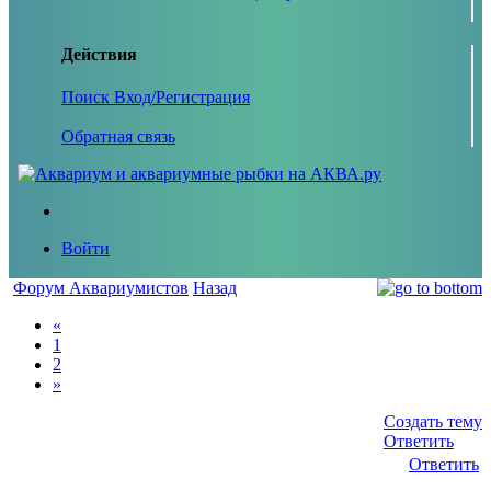
Действия
Поиск
Вход/Регистрация
Обратная связь
Войти
Форум Аквариумистов
Назад
«
1
2
»
Создать тему
Ответить
Ответить