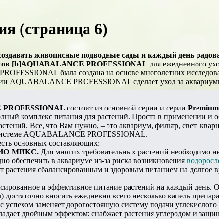
ия (страница 6)
создавать живописные подводные сады и каждый день радова
уктов [b]AQUABALANCE PROFESSIONAL
для ежедневного ух
FESSIONAL была создана на основе многолетних исследовани
рии AQUABALANCE PROFESSIONAL сделает уход за аквариумны
 PROFESSIONAL
состоит из основной серии и серии
Premium
лный комплекс питания для растений. Проста в применении и о
стений. Все, что Вам нужно, – это аквариум, фильтр, свет, к
по системе AQUABALANCE PROFESSIONAL.
есть основных составляющих:
БИО-МИКС.
Для многих требовательных растений необходимо не 
дно обеспечить в аквариуме из-за риска возникновения
водоросл
т растения сбалансированным и здоровым питанием на долгое в
сированное и эффективное питание растений на каждый день. О
) достаточно вносить ежедневно всего несколько капель препара
с успехом заменяет дорогостоящую систему подачи углекислог
бладает двойным эффектом: снабжает растения углеродом и защи