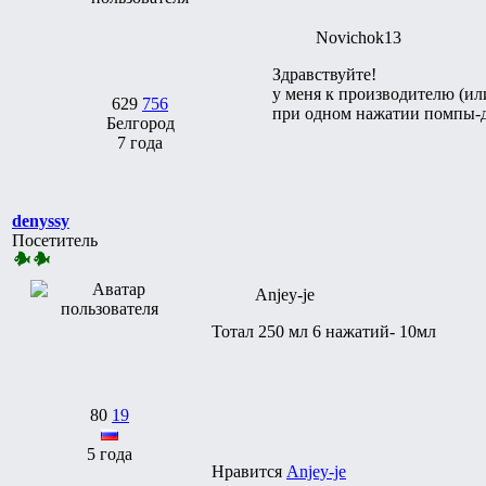
Novichok13
Здравствуйте!
у меня к производителю (ил
629
756
при одном нажатии помпы-до
Белгород
7 года
denyssy
Посетитель
Anjey-je
Тотал 250 мл 6 нажатий- 10мл
80
19
5 года
Нравится
Anjey-je