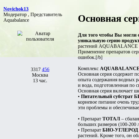
Novichok13
Модератор , Представитель
Основная сер
Aquabalance
Для того чтобы Вы могли 
уникальную серию прод
растений AQUABALANCE PRO
Применение препаратов се
ошибок.[/b]
Комплекс
AQUABALANCE
3317
456
Основная серия содержит по
Москва
опыта содержания водных ра
13 час.
и вода, подготовленная 
Основная серия включает ш
•
Питательный субстрат 
корневое питание очень тру
эти проблемы и обеспечивае
• Препарат
ТОТАЛ
– сбалан
больших размеров (100-200 л
• Препарат
БИО-УГЛЕРОД
растений. Кроме того, он о