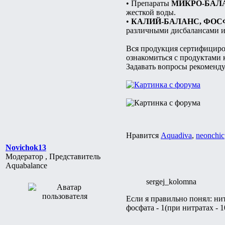
• Препараты
МИКРО-БАЛ
жесткой воды.
•
КАЛИЙ-БАЛАНС, ФОС
различными дисбалансами и
Вся продукция сертифициров
ознакомиться с продуктами
Задавать вопросы рекоменд
Нравится
Aquadiva
,
neonchic
Novichok13
Модератор , Представитель
Aquabalance
sergej_kolomna
Если я правильно понял: ни
фосфата - 1(при нитратах - 1