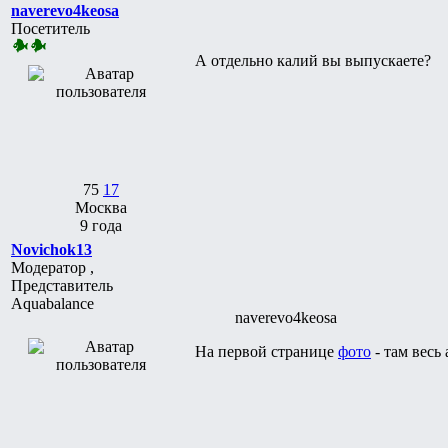
naverevo4keosa
Посетитель
А отдельно калий вы выпускаете?
75
17
Москва
9 года
Novichok13
Модератор ,
Представитель
Aquabalance
naverevo4keosa
На первой странице
фото
- там весь