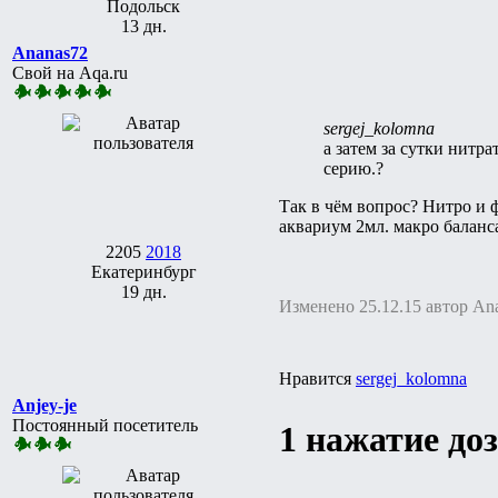
Подольск
13 дн.
Ananas72
Свой на Aqa.ru
sergej_kolomna
а затем за сутки нитр
серию.?
Так в чём вопрос? Нитро и 
аквариум 2мл. макро баланса
2205
2018
Екатеринбург
19 дн.
Изменено 25.12.15 автор An
Нравится
sergej_kolomna
Anjey-je
Постоянный посетитель
1 нажатие доз