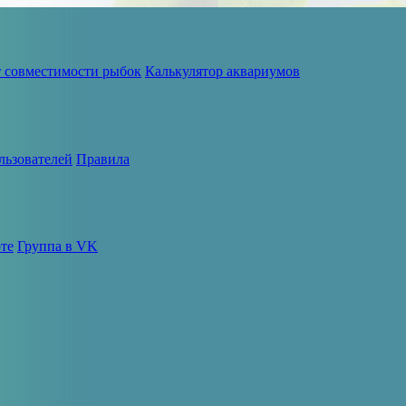
т совместимости рыбок
Калькулятор аквариумов
льзователей
Правила
те
Группа в VK