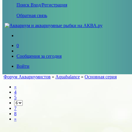
Поиск
Вход/Регистрация
Обратная связь
0
Сообщения за сегодня
Войти
Форум Аквариумистов
»
Aquabalance
»
Основная серия
«
4
5
7
8
»