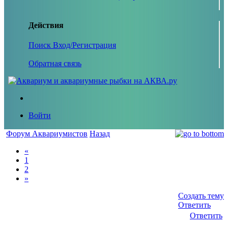
Действия
Поиск
Вход/Регистрация
Обратная связь
Войти
Форум Аквариумистов
Назад
«
1
2
»
Создать тему
Ответить
Ответить