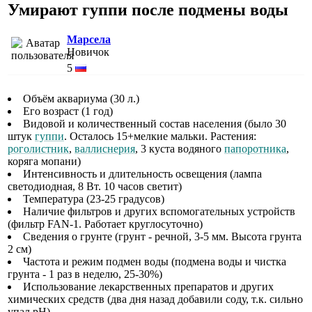
Умирают гуппи после подмены воды
Марсела
Новичок
5
Объём аквариума (30 л.)
Его возраст (1 год)
Видовой и количественный состав населения (было 30
штук
гуппи
. Осталось 15+мелкие мальки. Растения:
роголистник
,
валлиснерия
, 3 куста водяного
папоротника
,
коряга мопани)
Интенсивность и длительность освещения (лампа
светодиодная, 8 Вт. 10 часов светит)
Температура (23-25 градусов)
Наличие фильтров и других вспомогательных устройств
(фильтр FAN-1. Работает круглосуточно)
Сведения о грунте (грунт - речной, 3-5 мм. Высота грунта
2 см)
Частота и режим подмен воды (подмена воды и чистка
грунта - 1 раз в неделю, 25-30%)
Использование лекарственных препаратов и других
химических средств (два дня назад добавили соду, т.к. сильно
упал pH)