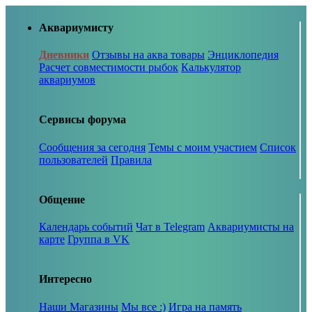
Аквариумисту
Дневники
Отзывы на аква товары
Энциклопедия
Расчет совместимости рыбок
Калькулятор
аквариумов
Сервисы форума
Сообщения за сегодня
Темы с моим участием
Список
пользователей
Правила
Общение
Календарь событий
Чат в Telegram
Аквариумисты на
карте
Группа в VK
Интересно
Наши Магазины
Мы все :)
Игра на память