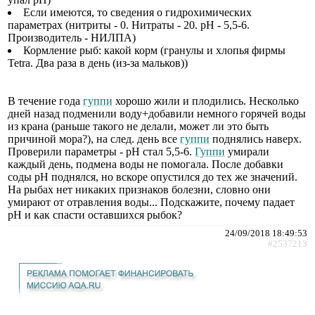
Если имеются, то сведения о гидрохимических
параметрах (нитриты - 0. Нитраты - 20. pH - 5,5-6.
Производитель - НИЛПА)
Кормление рыб: какой корм (гранулы и хлопья фирмы
Tetra. Два раза в день (из-за мальков))
В течение года
гуппи
хорошо жили и плодились. Несколько
дней назад подменили воду+добавили немного горячей воды
из крана (раньше такого не делали, может ли это быть
причиной мора?), на след. день все
гуппи
поднялись наверх.
Проверили параметры - pH стал 5,5-6.
Гуппи
умирали
каждый день, подмена воды не помогала. После добавки
соды pH поднялся, но вскоре опустился до тех же значений.
На рыбах нет никаких признаков болезни, словно они
умирают от отравления воды... Подскажите, почему падает
pH и как спасти оставшихся рыбок?
24/09/2018 18:49:53
#2537213