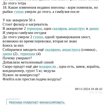
До этого тетра
18. Какие изменения недавно внесены - корм поменяли, но
рыбки
гуппи
умерли до этого, а гамбузия после
У нас аквариум 50 л
Стоит фильтр и нагреватель
В аквариуме 2
тернеции
, одна
скалярия
,
анциструс
и
данио
И умерла гамбузия сегодня
До этого умерли 2
гуппи
, одной травмирования хвост,
возможно во время перевозки, вторая не знаю
Боюсь за них
Собираемся заводить ещë
скалярию
,
анциструса
(сомика) ,
данио
(2) ,
тернеции
(4)
Почему умирают?
Добавляли метиленовый синий
Скоро придут ещë две
водоросли
, одна есть, замок, корабль,
кондиционер, грунт 5 кг, медузы
Нужен ли компрессор?
Флейта или простая подача воздуха?
09/11/2024 18:48:43
#3179760