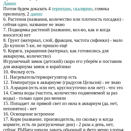
Данио
Потом будем доказать 4
тернеции
,
скалярию
, сомика
прилипалу, 2
данио
6. Растения (названия, количество или плотность посадки) -
сейчая одно, название не знаю
7. Подкормка растений (название, кол-во, как и когда
вносится) нет
8. Грунт (материал, слой, фракция, частота сифонки) - мало
До купили 5 кн, не пришло ещë
9. Коряги, украшения (материал, как готовились для
аквариума, количество)
Игрушечный замок (детский) скоро его уберëм и поставим
для аквариума замок и кораблики
10. Фильтр есть
11. Нагреватель/терморегулятор есть
12. Температура в аквариуме (градусов Цельсия) - не знаю
13. Аэрация (есть или нет, круглосуточно или нет) - что это
14. Смена воды (частота, количество подменяемой за раз
воды) - только один раз меняли
15. Попадает ли прямой свет из окна в аквариум (да, нет,
непонятно) - нет
16. Освещение встроеное
17. Корм (название, производитель, по скольку и когда
кормите, есть ли разгрузочные дни) - 2 раза а день, нет,
сейчас РЫБята начали давать обычный и фето меню хлопья