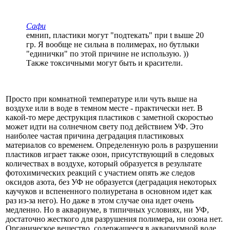
Сафи
емнип, пластики могут "подтекать" при t выше 20
гр. Я вообще не сильна в полимерах, но бутлыки
"единички" по этой причине не использую. ))
Также токсичными могут быть и красители.
Просто при комнатной температуре или чуть выше на
воздухе или в воде в темном месте - практически нет. В
какой-то мере деструкция пластиков с заметной скоростью
может идти на солнечном свету под действием УФ. Это
наиболее частая причина деградация пластиковых
материалов со временем. Определенную роль в разрушении
пластиков играет также озон, присутствующий в следовых
количествах в воздухе, который образуется в результате
фотохимических реакций с участием опять же следов
оксидов азота, без УФ не образуется (деградация некоторых
каучуков и вспененного полиуретана в основном идет как
раз из-за него). Но даже в этом случае она идет очень
медленно. Но в аквариуме, в типичных условиях, ни УФ,
достаточно жесткого для разрушения полимера, ни озона нет.
Органическое вещество, содержащееся в аквариумной воде,