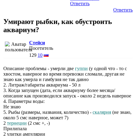
Ответить
Ответить
Умирают рыбки, как обустроить
аквариум?
Стейси
Посетитель
129
10
Описание проблемы - умерли две
гуппи
(у одной что - то с
хвостом, наверное во время перевозки сломали, другая не
знаю как умерла и гамбузия не так давно
2. Литраж/габариты аквариума - 50 л
3. Когда запущен (дата, если аквариуму более месяца/
описание как производился запуск - около 2 недель наверное
4. Параметры воды:
Не знаю
5. Рыбы (размеры, названия, количество) -
скалярия
(не знаю,
около 5 смс наверное, может 7)
2
тернеции
(2 смс +, -)
Прилипала
2 улитки ампулярии