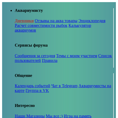
Аквариумисту
Дневники
Отзывы на аква товары
Энциклопедия
Расчет совместимости рыбок
Калькулятор
аквариумов
Сервисы форума
Сообщения за сегодня
Темы с моим участием
Список
пользователей
Правила
Общение
Календарь событий
Чат в Telegram
Аквариумисты на
карте
Группа в VK
Интересно
Наши Магазины
Мы все :)
Игра на память