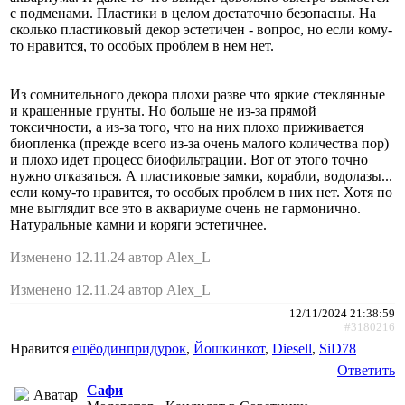
с подменами. Пластики в целом достаточно безопасны. На
сколько пластиковый декор эстетичен - вопрос, но если кому-
то нравится, то особых проблем в нем нет.
Из сомнительного декора плохи разве что яркие стеклянные
и крашенные грунты. Но больше не из-за прямой
токсичности, а из-за того, что на них плохо приживается
биопленка (прежде всего из-за очень малого количества пор)
и плохо идет процесс биофильтрации. Вот от этого точно
нужно отказаться. А пластиковые замки, корабли, водолазы...
если кому-то нравится, то особых проблем в них нет. Хотя по
мне выглядит все это в аквариуме очень не гармонично.
Натуральные камни и коряги эстетичнее.
Изменено 12.11.24 автор Alex_L
Изменено 12.11.24 автор Alex_L
12/11/2024 21:38:59
#3180216
Нравится
ещёодинпридурок
,
Йошкинкот
,
Diesell
,
SiD78
Ответить
Сафи