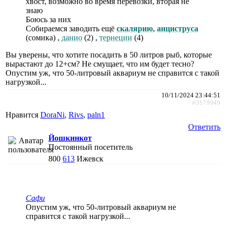
хвост, возможно во время перевозки, вторая не
знаю
Боюсь за них
Собираемся заводить ещë
скалярию
,
анциструса
(сомика) ,
данио
(2) ,
тернеции
(4)
Вы уверены, что хотите посадить в 50 литров рыб, которые
вырастают до 12+см? Не смущает, что им будет тесно?
Опустим уж, что 50-литровый аквариум не справится с такой
нагрузкой...
10/11/2024 23:44:51
#3179949
Нравится
DoraNi
,
Rivs
,
paln1
Ответить
Йошкинкот
Постоянный посетитель
800
613
Ижевск
Сафи
Опустим уж, что 50-литровый аквариум не
справится с такой нагрузкой...