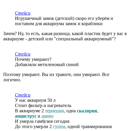
Стейси
Игрушечный замок (детский) скоро его уберëм и
поставим для аквариума замок и кораблики
Зачем? Ну, то есть, какая разница, какой пластик будет у вас в
аквариуме - детский или "специальный аквариумный"?
Стейси
Почему умирают?
Добавляли метиленовый синий
Поэтому умирают. Вы их травите, они умирают. Все
логично.
Стейси
У нас аквариум 50 л
Стоит фильтр и нагреватель
В аквариуме 2
тернеции
, одна
скалярия
,
анциструс
и
данио
И умерла гамбузия сегодня
До этого умерли 2
гуппи
, одной травмирования