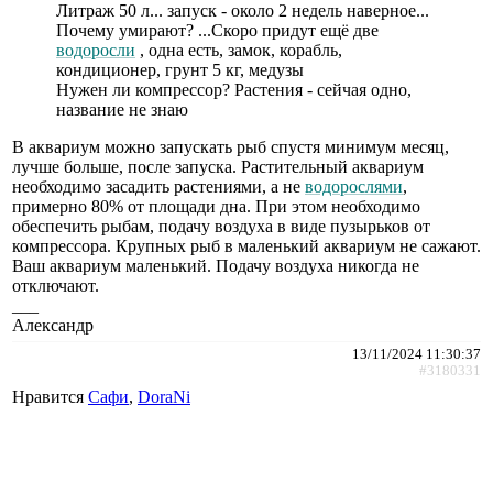
Литраж 50 л... запуск - около 2 недель наверное...
Почему умирают? ...Скоро придут ещë две
водоросли
, одна есть, замок, корабль,
кондиционер, грунт 5 кг, медузы
Нужен ли компрессор? Растения - сейчая одно,
название не знаю
В аквариум можно запускать рыб спустя минимум месяц,
лучше больше, после запуска. Растительный аквариум
необходимо засадить растениями, а не
водорослями
,
примерно 80% от площади дна. При этом необходимо
обеспечить рыбам, подачу воздуха в виде пузырьков от
компрессора. Крупных рыб в маленький аквариум не сажают.
Ваш аквариум маленький. Подачу воздуха никогда не
отключают.
___
Александр
13/11/2024 11:30:37
#3180331
Нравится
Сафи
,
DoraNi