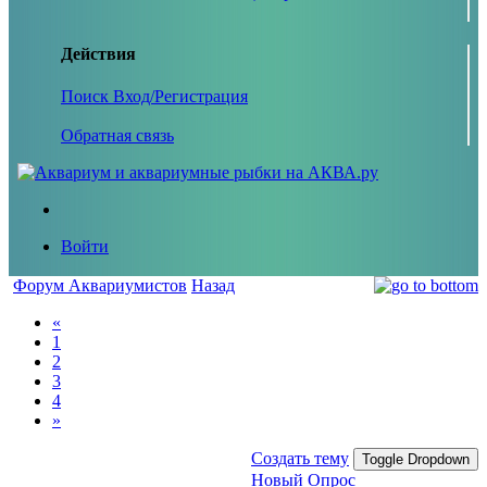
Действия
Поиск
Вход/Регистрация
Обратная связь
Войти
Форум Аквариумистов
Назад
«
1
2
3
4
»
Создать тему
Toggle Dropdown
Новый Опрос