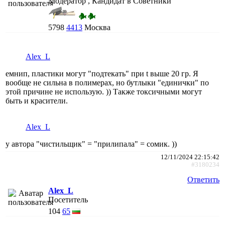
Модератор , Кандидат в Советники
5798
4413
Москва
Alex_L
емнип, пластики могут "подтекать" при t выше 20 гр. Я
вообще не сильна в полимерах, но бутлыки "единички" по
этой причине не использую. )) Также токсичными могут
быть и красители.
Alex_L
у автора "чистильщик" = "прилипала" = сомик. ))
12/11/2024 22:15:42
#3180234
Ответить
Alex_L
Посетитель
104
65