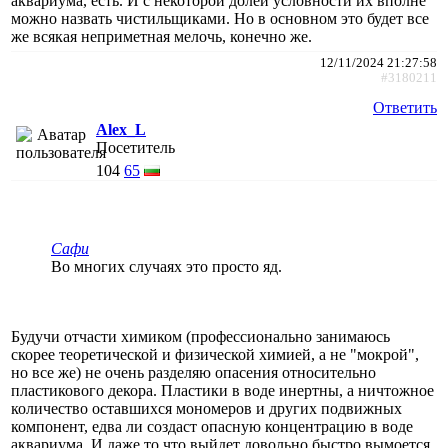
аквариума, есть. И с некоторой долей условности их вполне
можно назвать чистильщиками. Но в основном это будет все
же всякая неприметная мелочь, конечно же.
12/11/2024 21:27:58
#3180211
Ответить
Alex_L
Посетитель
104
65
Сафи
Во многих случаях это просто яд.
Будучи отчасти химиком (профессионально занимаюсь
скорее теоретической и физической химией, а не "мокрой",
но все же) не очень разделяю опасения относительно
пластикового декора. Пластики в воде инертны, а ничтожное
количество оставшихся мономеров и других подвижных
компонент, едва ли создаст опасную концентрацию в воде
аквариума. И даже то что выйдет довольно быстро вымоется