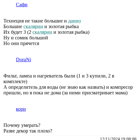
Сафи
Технеция не такие большие и
данио
Большие
скалярии
и золотая рыбка
Их будет 3 (2
скалярии
и золотая рыбка)
Ну и сомик большой
Но они прячется
DoraNi
Фильт, лампа и нагреватель были (1 и 3 купили, 2 в
комплекте)
А определитель для воды (не знаю как назвать) и компресор
пришли, но я пока не дома (за ними присматривает мама)
кори
Почему умерать?
Разве декор так плохо?
12/11/2024 19:08:06