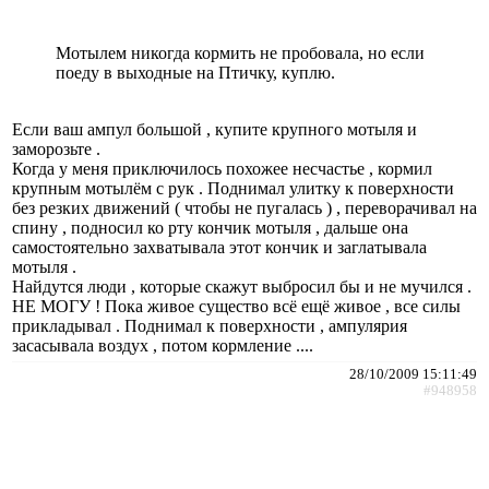
Мотылем никогда кормить не пробовала, но если
поеду в выходные на Птичку, куплю.
Если ваш ампул большой , купите крупного мотыля и
заморозьте .
Когда у меня приключилось похожее несчастье , кормил
крупным мотылём с рук . Поднимал улитку к поверхности
без резких движений ( чтобы не пугалась ) , переворачивал на
спину , подносил ко рту кончик мотыля , дальше она
самостоятельно захватывала этот кончик и заглатывала
мотыля .
Найдутся люди , которые скажут выбросил бы и не мучился .
НЕ МОГУ ! Пока живое существо всё ещё живое , все силы
прикладывал . Поднимал к поверхности , ампулярия
засасывала воздух , потом кормление ....
28/10/2009 15:11:49
#948958