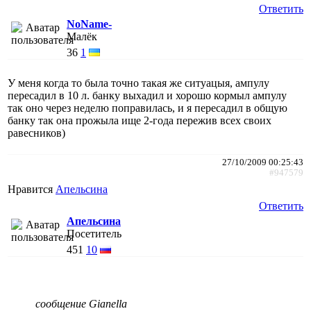
Ответить
NoName-
Малёк
36
1
У меня когда то была точно такая же ситуацыя, ампулу
пересадил в 10 л. банку выхадил и хорошо кормыл ампулу
так оно через неделю поправилась, и я пересадил в общую
банку так она прожыла ище 2-года пережив всех своих
равесников)
27/10/2009 00:25:43
#947579
Нравится
Апельсина
Ответить
Апельсина
Посетитель
451
10
сообщение Gianella