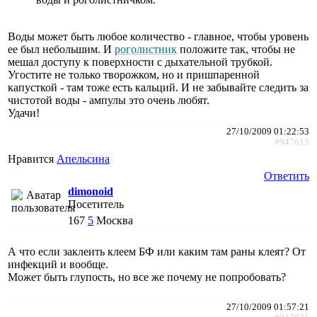
Воды может быть любое количество - главное, чтобы уровень
ее был небольшим. И
роголистник
положите так, чтобы не
мешал доступу к поверхности с дыхательной трубкой.
Угостите не только творожком, но и пришпаренной
капусткой - там тоже есть кальций. И не забывайте следить за
чистотой воды - ампулы это очень любят.
Удачи!
27/10/2009 01:22:53
#947613
Нравится
Апельсина
Ответить
dimonoid
Посетитель
167
5
Москва
А что если заклеить клеем БФ или каким там раны клеят? От
инфекций и вообще.
Может быть глупость, но все же почему не попробовать?
27/10/2009 01:57:21