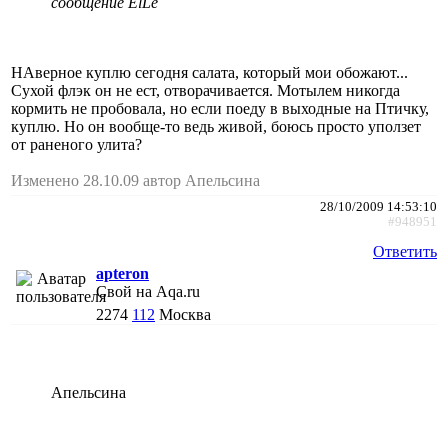
сообщение ElLe
НАверное куплю сегодня салата, который мои обожают...
Сухой флэк он не ест, отворачивается. Мотылем никогда
кормить не пробовала, но если поеду в выходные на Птичку,
куплю. Но он вообще-то ведь живой, боюсь просто уползет
от раненого улита?
Изменено 28.10.09 автор Апельсина
28/10/2009 14:53:10
#948951
Ответить
apteron
Свой на Aqa.ru
2274
112
Москва
Апельсина