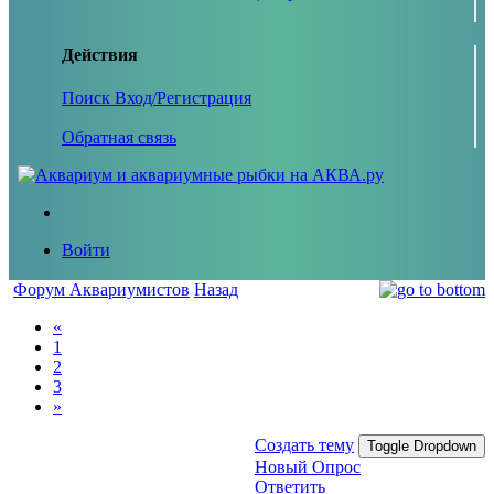
Действия
Поиск
Вход/Регистрация
Обратная связь
Войти
Форум Аквариумистов
Назад
«
1
2
3
»
Создать тему
Toggle Dropdown
Новый Опрос
Ответить