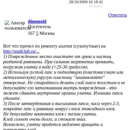
28/10/2009 16:18:42
#949006
Ответить
dimonoid
Посетитель
167
5
Москва
Вот что прочел по ремонту ахатин (сухопутные) на
http://snailclub.ru/...
1) Поврежденное место очистите от грязи и частиц
разбитой раковины. При сильном загрязнении промыть,
погружая улитку в воду (+25-30 градусов).
2) Используя густой гипс и подходящую (пластмассовую или
металлическую) упругую пластину "зашпаклюйте"
отверстие. Не старайтесь делать слой гипса толстым и не
допускайте его заталкивания внутрь повреждения - это
может сдавить внутренние органы улитки. Излишки гипса
удалите.
3) После затвердевания и высыхания гипса, часа через 2-3,
покройте гипс и раковину вокруг слоем эпоксидного клея.
Не допускайте контакта клея с телом улитки.
Клей сохнет очень долго, и стекает вниз.
Возможно, улитку придется медленно вращать и
поправлять клей.