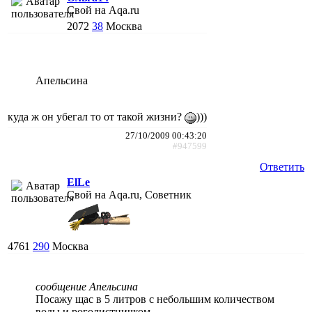
Свой на Aqa.ru
2072
38
Москва
Апельсина
куда ж он убегал то от такой жизни?
)))
27/10/2009 00:43:20
#947599
Ответить
ElLe
Свой на Aqa.ru, Советник
4761
290
Москва
сообщение Апельсина
Посажу щас в 5 литров с небольшим количеством
воды и роголистничком.