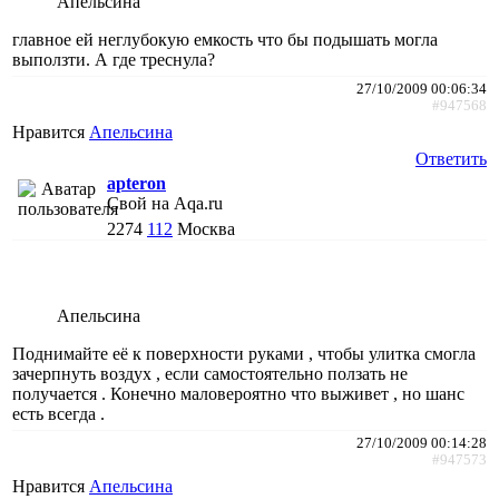
Апельсина
главное ей неглубокую емкость что бы подышать могла
выползти. А где треснула?
27/10/2009 00:06:34
#947568
Нравится
Апельсина
Ответить
apteron
Свой на Aqa.ru
2274
112
Москва
Апельсина
Поднимайте её к поверхности руками , чтобы улитка смогла
зачерпнуть воздух , если самостоятельно ползать не
получается . Конечно маловероятно что выживет , но шанс
есть всегда .
27/10/2009 00:14:28
#947573
Нравится
Апельсина