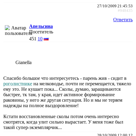
27/10/2009 21:45:53
#948435
Ответить
Апельсина
Посетитель
451
10
Gianella
Спасибо большое что интересуетесь - парень жив - сидит в
роголистнике
на мелководье, почти не перемещается, тяжело
ему это. Не кушает пока... Сколы, думаю, заращиваются
быстрее, тк там, у края, идет активное формирование
раковины, у него же другая ситуация. Но и мы не теряем
надежды на полное выздоровление!
Кстати восстановленные сколы потом очень интересно
смотрятся, когда улит сильно вырастает. У меня тоже был
такой супер-экземплярчик...
28/10/2009 12:00:12