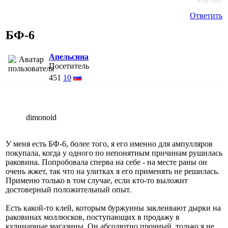
#947631
Ответить
БФ-6
Апельсина
Посетитель
451
10
dimonoid
У меня есть БФ-6, более того, я его именно для ампулляров
покупала, когда у одного по непонятным причинам рушилась
раковина. Попробовала сперва на себе - на месте раны он
очень жжет, так что на улитках я его применять не решилась.
Применю только в том случае, если кто-то выложит
достоверный положительный опыт.
Есть какой-то клей, которым буржуины заклеивают дырки на
раковинах моллюсков, поступающих в продажу в
кулинарные магазины. Он абсолютно прочный, только я не