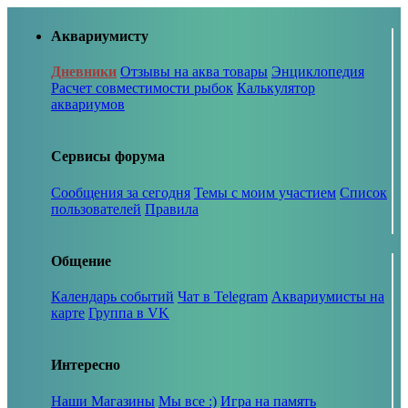
Аквариумисту
Дневники
Отзывы на аква товары
Энциклопедия
Расчет совместимости рыбок
Калькулятор
аквариумов
Сервисы форума
Сообщения за сегодня
Темы с моим участием
Список
пользователей
Правила
Общение
Календарь событий
Чат в Telegram
Аквариумисты на
карте
Группа в VK
Интересно
Наши Магазины
Мы все :)
Игра на память