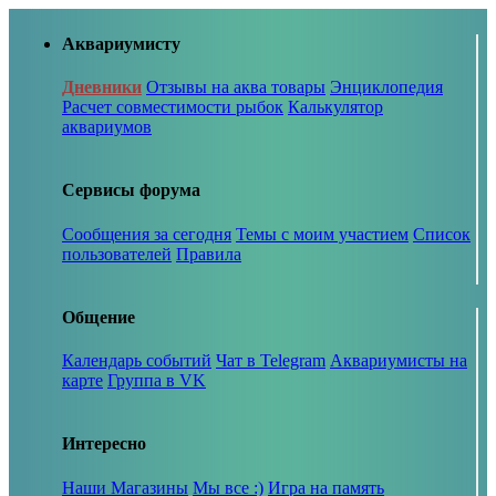
Аквариумисту
Дневники
Отзывы на аква товары
Энциклопедия
Расчет совместимости рыбок
Калькулятор
аквариумов
Сервисы форума
Сообщения за сегодня
Темы с моим участием
Список
пользователей
Правила
Общение
Календарь событий
Чат в Telegram
Аквариумисты на
карте
Группа в VK
Интересно
Наши Магазины
Мы все :)
Игра на память