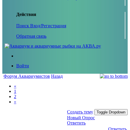
Действия
Поиск
Вход/Регистрация
Обратная связь
Войти
Форум Аквариумистов
Назад
«
1
2
»
Создать тему
Toggle Dropdown
Новый Опрос
Ответить
Ответить