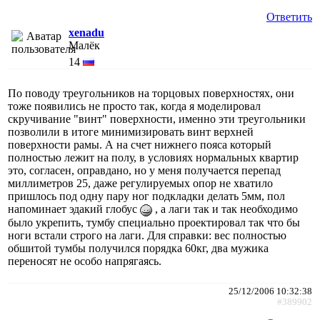
Ответить
xenadu
Малёк
14
По поводу треугольников на торцовых поверхностях, они
тоже появились не просто так, когда я моделировал
скручивание "винт" поверхности, именно эти треугольники
позволили в итоге минимизировать винт верхней
поверхности рамы. А на счет нижнего пояса который
полностью лежит на полу, в условиях нормальных квартир
это, согласен, оправдано, но у меня получается перепад
миллиметров 25, даже регулируемых опор не хватило
пришлось под одну пару ног подкладки делать 5мм, пол
напоминает эдакий глобус
, а лаги так и так необходимо
было укрепить, тумбу специально проектировал так что бы
ноги встали строго на лаги. Для справки: вес полностью
обшитой тумбы получился порядка 60кг, два мужика
переносят не особо напрягаясь.
25/12/2006 10:32:38
#389902