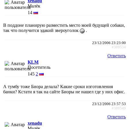
xenadu
Малёк
14
В поддоне планирую разместить место моей будущей собаки,
так что получится эдакий звероуголок
.
23/12/2006 23:23:00
#389534
Ответить
KLM
Посетитель
145
2
А тумбу тоже Биора делала? Какие сроки изготовления
банки? Кстати я так на сайте Биоры не нашел где у них офис.
23/12/2006 23:57:53
#389549
Ответить
xenadu
Малёк