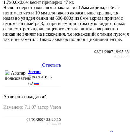
1.7х0.6х0.6м весит примерно 47 кг.
Я свою перестраховался и заказал из 12мм акрила, сейчас
понимаю что и 10 мм для такого акваса выше крыши, т.к.
недавно увидел банки на 600-800л из 8мм акрила причем с
пузом сантиметра 3, и при всем при этом пузо видно только
если смотреть вдоль лицевого стекла, линза совершенно
никак не влияет на искажения, т.е искажений с таким пузом я
так и не заметил. Таких аквасов полно в Цихлиденцентре.
03/01/2007 19:05:38
#392654
Ответить
Veron
Посетитель
62
А где они находятся?
Изменено 7.1.07 автор Veron
07/01/2007 23:26:15
#394439