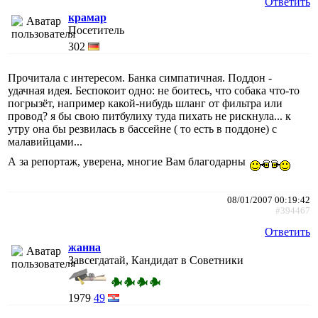
Ответить
крамар
Посетитель
302
Прочитала с интересом. Банка симпатичная. Поддон -
удачная идея. Беспокоит одно: не боитесь, что собака что-то
погрызёт, например какой-нибудь шланг от фильтра или
провод? я бы свою питбулиху туда пихать не рискнула... к
утру она бы резвилась в бассейне ( то есть в поддоне) с
малавийцами...
А за репортаж, уверена, многие Вам благодарны
08/01/2007 00:19:42
#394467
Ответить
жанна
Завсегдатай, Кандидат в Советники
1979
49