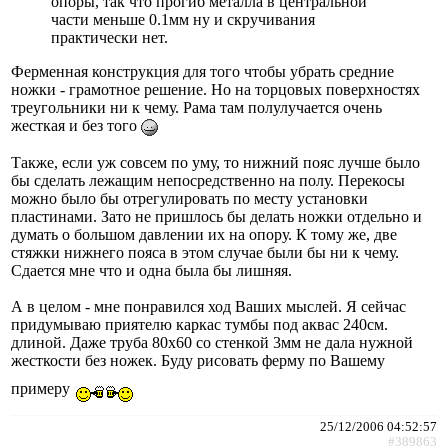
опоры, так что прогиб металла в центральной
части меньше 0.1мм ну и скручивания
практически нет.
Ферменная конструкция для того чтобы убрать средние
ножки - грамотное решение. Но на торцовых поверхностях
треугольники ни к чему. Рама там полулучается очень
жесткая и без того
Также, если уж совсем по уму, то нижний пояс лучше было
бы сделать лежащим непосредственно на полу. Перекосы
можно было бы отрегулировать по месту установки
пластинами. Зато не пришлось бы делать ножки отдельно и
думать о большом давлении их на опору. К тому же, две
стяжки нижнего пояса в этом случае были бы ни к чему.
Сдается мне что и одна была бы лишняя.
А в целом - мне понравился ход Ваших мыслей. Я сейчас
придумываю приятелю каркас тумбы под аквас 240см.
длиной. Даже труба 80х60 со стенкой 3мм не дала нужной
жесткости без ножек. Буду рисовать ферму по Вашему
примеру
25/12/2006 04:52:57
#389863