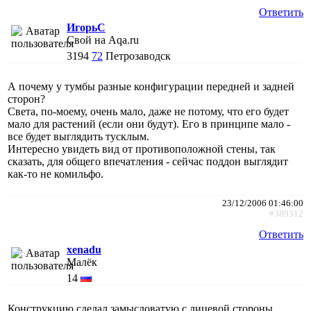
Ответить
ИгорьC
Свой на Aqa.ru
3194
72
Петрозаводск
А почему у тумбы разные конфигурации передней и задней
сторон?
Света, по-моему, очень мало, даже не потому, что его будет
мало для растений (если они будут). Его в принципе мало -
все будет выглядить тусклым.
Интересно увидеть вид от противоположной стены, так
сказать, для общего впечатления - сейчас поддон выглядит
как-то не комильфо.
23/12/2006 01:46:00
#389312
Ответить
xenadu
Малёк
14
Конструкцию сделал замысловатую с лицевой стороны