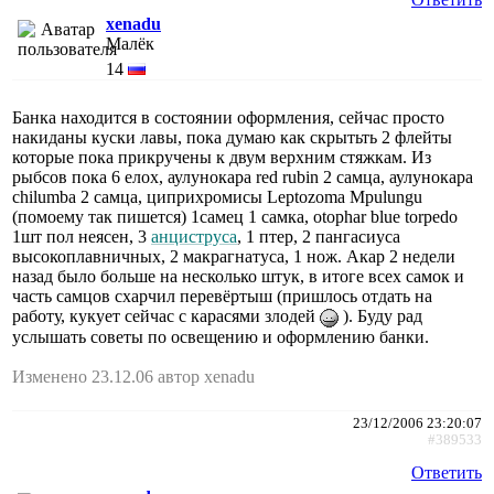
xenadu
Малёк
14
Банка находится в состоянии оформления, сейчас просто
накиданы куски лавы, пока думаю как скрытьть 2 флейты
которые пока прикручены к двум верхним стяжкам. Из
рыбсов пока 6 елох, аулунокара red rubin 2 самца, аулунокара
chilumba 2 самца, циприхромисы Leptozoma Mpulungu
(помоему так пишется) 1самец 1 самка, otophar blue torpedo
1шт пол неясен, 3
анциструса
, 1 птер, 2 пангасиуса
высокоплавничных, 2 макрагнатуса, 1 нож. Акар 2 недели
назад было больше на несколько штук, в итоге всех самок и
часть самцов схарчил перевёртыш (пришлось отдать на
работу, кукует сейчас с карасями злодей
). Буду рад
услышать советы по освещению и оформлению банки.
Изменено 23.12.06 автор xenadu
23/12/2006 23:20:07
#389533
Ответить