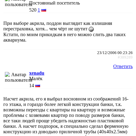
Постоянный посетитель
520
1
При выборе акрила, поддон выглядит как излишняя
перестраховка, хотя... чем чёрт не шутит
Кстати, по моим прикидкам в него можно слить два таких
аквариума.
23/12/2006 00:23:26
#389289
Ответить
xenadu
Малёк
14
Насчет акрила, его я выбрал восновном из соображений 16-
го этажа, и гораздо более легкой конструкции банки, т.к.
возможны переезды с квартиры на квартиру и возможные
проблемы с хозяевами квартир по поводу размеров банки,
все таки людей проще убедить надежностью пластиковой
банки. А насчет подпорок, я специально сделал ферменную
конструкцию из доводьно приличной трубы (40х40х2.5мм)