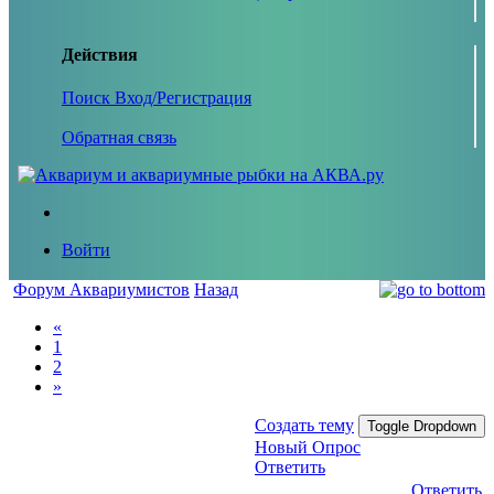
Действия
Поиск
Вход/Регистрация
Обратная связь
Войти
Форум Аквариумистов
Назад
«
1
2
»
Создать тему
Toggle Dropdown
Новый Опрос
Ответить
Ответить