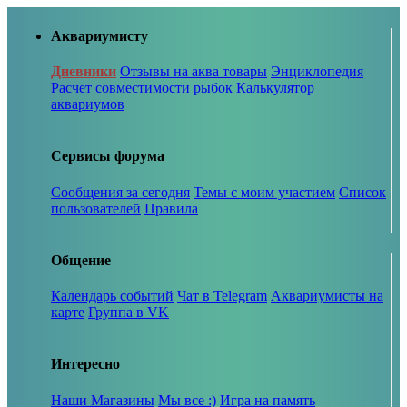
Аквариумисту
Дневники
Отзывы на аква товары
Энциклопедия
Расчет совместимости рыбок
Калькулятор
аквариумов
Сервисы форума
Сообщения за сегодня
Темы с моим участием
Список
пользователей
Правила
Общение
Календарь событий
Чат в Telegram
Аквариумисты на
карте
Группа в VK
Интересно
Наши Магазины
Мы все :)
Игра на память