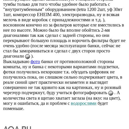
тумбы только для того чтобы удобнее было работать с
"внутритумбенным" оборудованием (tetra 1200 2шт, уф 30вт
1шт, компрессор EHEIM 400, электроразводка, ну и всякая
мелочь в виде коробок с принадлежностями и т.д. ),
восновном конечно из за фильтров которые еле вместились в
нее по высоте. Можно было бы вполне обойтись 2-мя
диагоналями так как сделал с задней стороны, но они
перекрывают большую площадь и ворочить фильтры будет не
очень удобно (после месяца эксплуатации банки, сейчас не
стал бы заморачиваться и сделал с двух сторон просто
диагонали
).
Выкладываю
фото
банки от противоположной стороны
комнаты, ну и банка с некоторыми вариантами подсветки,
фотки получились нехорошие т.к. обуздать цифровик не
получилось пока, он слишком сильно подчеркивает цвета, в
реале синий цвет практически незаметен и выглядит
совершенно не так ядовито как на картинках, ну и розовый
черезчур подчеркнут, буду учиться фотографировать
. А
количества света я щитаю хватает заглаза (на вкус на цвет),
могу и ошибаться, да и проблем с
водорослями
будет
поменьше.