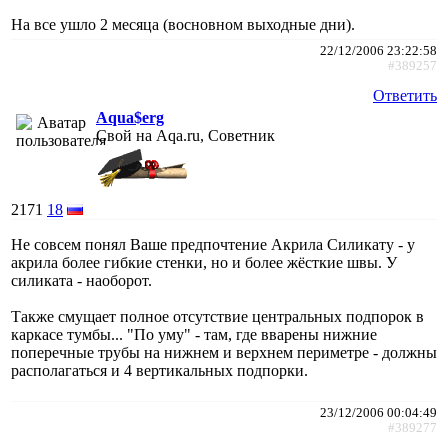
На все ушло 2 месяца (восновном выходные дни).
22/12/2006 23:22:58
#389257
Ответить
Aqua$erg
Свой на Aqa.ru, Советник
2171
18
Не совсем понял Ваше предпочтение Акрила Силикату - у
акрила более гибкие стенки, но и более жёсткие швы. У
силиката - наоборот.
Также смущает полное отсутствие центральных подпорок в
каркасе тумбы... "По уму" - там, где вварены нижние
поперечные трубы на нижнем и верхнем периметре - должны
располагаться и 4 вертикальных подпорки.
23/12/2006 00:04:49
#389277