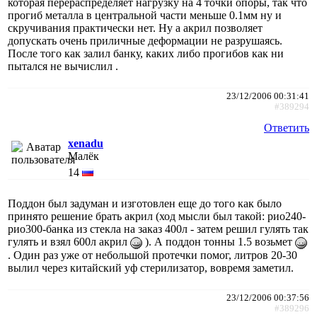
которая перераспределяет нагрузку на 4 точки опоры, так что
прогиб металла в центральной части меньше 0.1мм ну и
скручивания практически нет. Ну а акрил позволяет
допускать очень приличные деформации не разрушаясь.
После того как залил банку, каких либо прогибов как ни
пытался не вычислил .
23/12/2006 00:31:41
#389294
Ответить
xenadu
Малёк
14
Поддон был задуман и изготовлен еще до того как было
принято решение брать акрил (ход мысли был такой: рио240-
рио300-банка из стекла на заказ 400л - затем решил гулять так
гулять и взял 600л акрил
). А поддон тонны 1.5 возьмет
. Один раз уже от небольшой протечки помог, литров 20-30
вылил через китайский уф стерилизатор, вовремя заметил.
23/12/2006 00:37:56
#389296