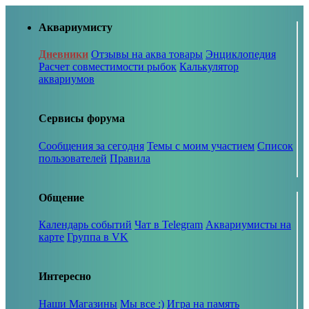
Аквариумисту
Дневники
Отзывы на аква товары
Энциклопедия
Расчет совместимости рыбок
Калькулятор
аквариумов
Сервисы форума
Сообщения за сегодня
Темы с моим участием
Список
пользователей
Правила
Общение
Календарь событий
Чат в Telegram
Аквариумисты на
карте
Группа в VK
Интересно
Наши Магазины
Мы все :)
Игра на память