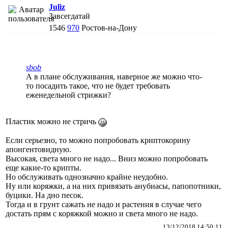
Juliz
Завсегдатай
1546
970
Ростов-на-Дону
sbob
А в плане обслуживания, наверное же можно что-
то посадить такое, что не будет требовать
еженедельной стрижки?
Пластик можно не стричь
Если серьезно, то можно попробовать криптокорину
апонгентовидную.
Высокая, света много не надо... Вниз можно попробовать
еще какие-то крипты.
Но обслуживать однозначно крайне неудобно.
Ну или коряжки, а на них привязать анубиасы, папопотники,
буцики. На дно песок.
Тогда и в грунт сажать не надо и растения в случае чего
достать прям с коряжкой можно и света много не надо.
13/12/2018 14:50:11