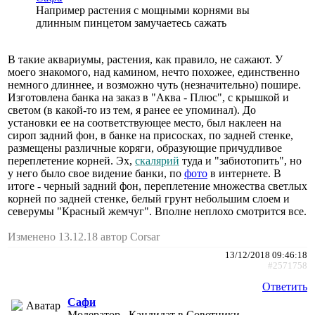
Например растения с мощными корнями вы
длинным пинцетом замучаетесь сажать
В такие аквариумы, растения, как правило, не сажают. У
моего знакомого, над камином, нечто похожее, единственно
немного длиннее, и возможно чуть (незначительно) пошире.
Изготовлена банка на заказ в "Аква - Плюс", с крышкой и
светом (в какой-то из тем, я ранее ее упоминал). До
установки ее на соответствующее место, был наклеен на
сироп задний фон, в банке на присосках, по задней стенке,
размещены различные коряги, образующие причудливое
переплетение корней. Эх,
скалярий
туда и "забиотопить", но
у него было свое видение банки, по
фото
в интернете. В
итоге - черный задний фон, переплетение множества светлых
корней по задней стенке, белый грунт небольшим слоем и
северумы "Красный жемчуг". Вполне неплохо смотрится все.
Изменено 13.12.18 автор Corsar
13/12/2018 09:46:18
#2571758
Ответить
Сафи
Модератор , Кандидат в Советники