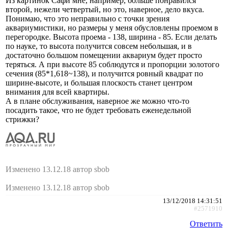
Из картинок Сафи мне, например, больше понравился
второй, нежели четвертый, но это, наверное, дело вкуса.
Понимаю, что это неправильно с точки зрения
аквариумистики, но размеры у меня обусловлены проемом в
перегородке. Высота проема - 138, ширина - 85. Если делать
по науке, то высота получится совсем небольшая, и в
достаточно большом помещении аквариум будет просто
теряться. А при высоте 85 соблюдутся и пропорции золотого
сечения (85*1,618~138), и получится ровный квадрат по
ширине-высоте, и большая плоскость станет центром
внимания для всей квартиры.
А в плане обслуживания, наверное же можно что-то
посадить такое, что не будет требовать еженедельной
стрижки?
Изменено 13.12.18 автор sbob
Изменено 13.12.18 автор sbob
13/12/2018 14:31:51
#2571910
Ответить