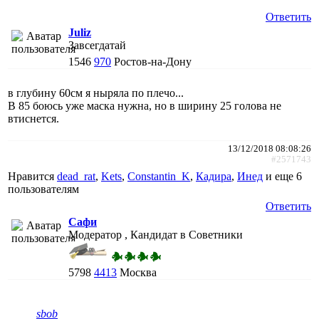
Ответить
Juliz
Завсегдатай
1546
970
Ростов-на-Дону
в глубину 60см я ныряла по плечо...
В 85 боюсь уже маска нужна, но в ширину 25 голова не
втиснется.
13/12/2018 08:08:26
#2571743
Нравится
dead_rat
,
Kets
,
Constantin_K
,
Кадира
,
Инед
и еще
6
пользователям
Ответить
Сафи
Модератор , Кандидат в Советники
5798
4413
Москва
sbob