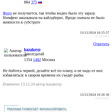
884
375
Фото
не получается, так чтобы видно было эту заразу.
Нимфею заказывала на вайлдберис. Вроде сначала не было
живности в субстрате
13/12/2024 10:25:57
#3185904
Ответить
kazakovp
Завсегдатай
1354
1482
Москва
Не бойтесь червей, делайте всё по плану, и не надо от них
избавляться: в скором времени их съедят рыбы.
Изменено 13.12.24 автор kazakovp
13/12/2024 10:26:36
#3185905