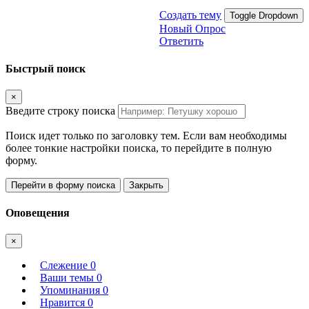
Создать тему
Toggle Dropdown
Новый Опрос
Ответить
Быстрый поиск
×
Введите строку поиска
Поиск идет только по заголовку тем. Если вам необходимы
более тонкие настройки поиска, то перейдите в полную
форму.
Перейти в форму поиска
Закрыть
Оповещения
×
Слежение
0
Ваши темы
0
Упоминания
0
Нравится
0