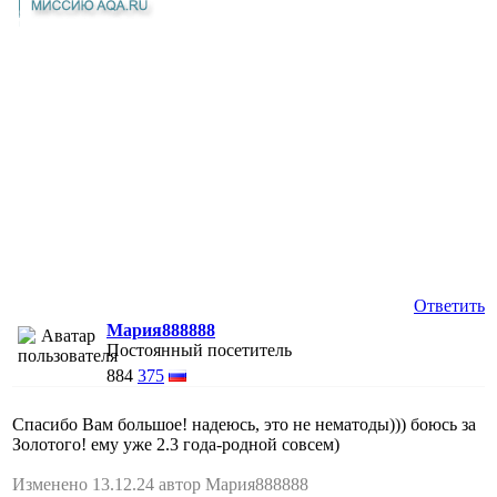
Ответить
Мария888888
Постоянный посетитель
884
375
Спасибо Вам большое! надеюсь, это не нематоды))) боюсь за
Золотого! ему уже 2.3 года-родной совсем)
Изменено 13.12.24 автор Мария888888