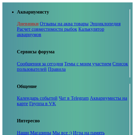
Аквариумисту
Дневники
Отзывы на аква товары
Энциклопедия
Расчет совместимости рыбок
Калькулятор
аквариумов
Сервисы форума
Сообщения за сегодня
Темы с моим участием
Список
пользователей
Правила
Общение
Календарь событий
Чат в Telegram
Аквариумисты на
карте
Группа в VK
Интересно
Наши Магазины
Мы все :)
Игра на память