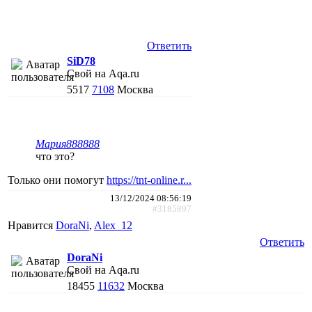
Ответить
SiD78
Свой на Aqa.ru
5517
7108
Москва
Мария888888
что это?
Только они помогут
https://tnt-online.r...
13/12/2024 08:56:19
#3185897
Нравится
DoraNi
,
Alex_12
Ответить
DoraNi
Свой на Aqa.ru
18455
11632
Москва