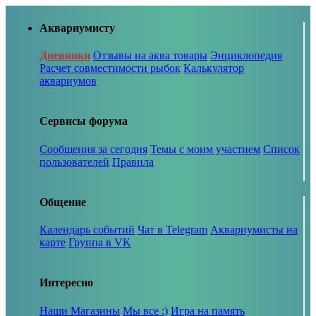
Аквариумисту
Дневники
Отзывы на аква товары
Энциклопедия
Расчет совместимости рыбок
Калькулятор
аквариумов
Сервисы форума
Сообщения за сегодня
Темы с моим участием
Список
пользователей
Правила
Общение
Календарь событий
Чат в Telegram
Аквариумисты на
карте
Группа в VK
Интересно
Наши Магазины
Мы все :)
Игра на память