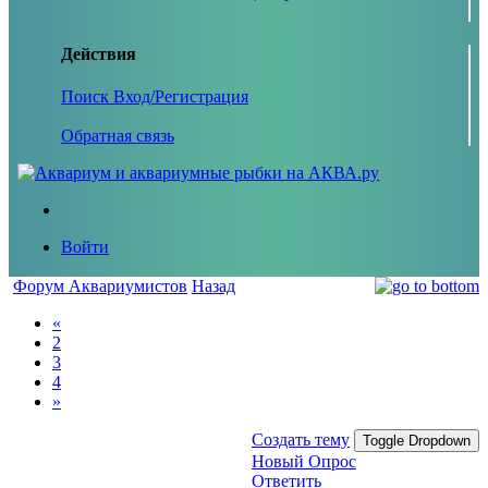
Действия
Поиск
Вход/Регистрация
Обратная связь
Войти
Форум Аквариумистов
Назад
«
2
3
4
»
Создать тему
Toggle Dropdown
Новый Опрос
Ответить