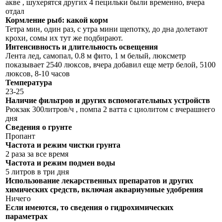
акве , шухерятся других 4 пецильки были временно, вчера
отдал
Кормление рыб: какой корм
Тетра мин, один раз, с утра мини щепотку, до дна долетают
крохи, сомы их тут же подбирают.
Интенсивность и длительность освещения
Лента лед, самопал, 0.8 м фито, 1 м белый, люксметр
показывает 2540 люксов, вчера добавил еще метр белой, 5100
люксов, 8-10 часов
Температура
23-25
Наличие фильтров и других вспомогательных устройств
Рюкзак 300литров/ч , помпа 2 ватта с циолитом с вчерашнего
дня
Сведения о грунте
Пропант
Частота и режим чистки грунта
2 раза за все время
Частота и режим подмен воды
5 литров в три дня
Использование лекарственных препаратов и других
химических средств, включая аквариумные удобрения
Ничего
Если имеются, то сведения о гидрохимических
параметрах