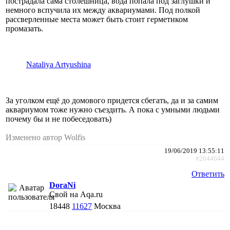
пострадала сама столешница, вода попала под заглушки и
немного вспучила их между аквариумами. Под полкой
рассверленные места может быть стоит герметиком
промазать.
Nataliya Artyushina
За уголком ещё до домового придется сбегать, да и за самим
аквариумом тоже нужно съездить. А пока с умными людьми
почему бы и не побеседовать)
Изменено автор Wolfis
19/06/2019 13:55:11
#2644644
Ответить
DoraNi
Свой на Aqa.ru
18448
11627
Москва