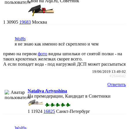
Свой на Aqa.ru, Советник
1
30905
19683
Москва
Wolfis
я не знаю как именно всё скреплено и чем
прямо на первом
фото
видны шпильки от снятой полки - на
таких крохотных железках скорее всего.
А если попадет вода - под нагрузкой ДСП может рассыпаться
19/06/2019 13:49:02
#2644642
Ответить
Nataliya Artyushina
На премодерации, Кандидат в Советники
1
11924
16825
Санкт-Петербург
Wolfis