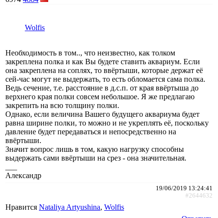
Wolfis
Необходимость в том.., что неизвестно, как толком
закреплена полка и как Вы будете ставить аквариум. Если
она закреплена на соплях, то ввёртыши, которые держат её
сей-час могут не выдержать, то есть обломается сама полка.
Ведь сечение, т.е. расстояние в д.с.п. от края ввёртыша до
верхнего края полки совсем небольшое. Я же предлагаю
закрепить на всю толщину полки.
Однако, если величина Вашего будущего аквариума будет
равна ширине полки, то можно и не укреплять её, поскольку
давление будет передаваться и непосредственно на
ввёртыши.
Значит вопрос лишь в том, какую нагрузку способны
выдержать сами ввёртыши на срез - она значительная.
___
Александр
19/06/2019 13:24:41
#2644632
Нравится
Nataliya Artyushina
,
Wolfis