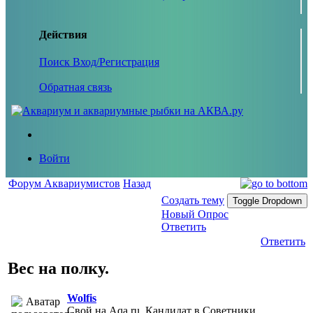
Действия
Поиск
Вход/Регистрация
Обратная связь
Войти
Форум Аквариумистов
Назад
Создать тему
Toggle Dropdown
Новый Опрос
Ответить
Ответить
Вес на полку.
Wolfis
Свой на Aqa.ru, Кандидат в Советники