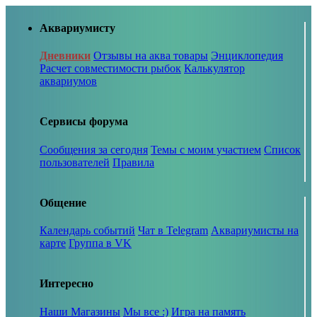
Аквариумисту
Дневники
Отзывы на аква товары
Энциклопедия
Расчет совместимости рыбок
Калькулятор
аквариумов
Сервисы форума
Сообщения за сегодня
Темы с моим участием
Список
пользователей
Правила
Общение
Календарь событий
Чат в Telegram
Аквариумисты на
карте
Группа в VK
Интересно
Наши Магазины
Мы все :)
Игра на память