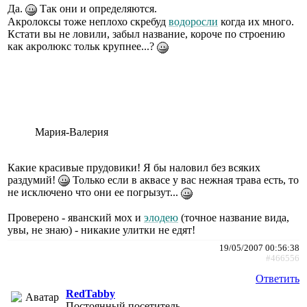
Да.
Так они и определяются.
Акролоксы тоже неплохо скребуд
водоросли
когда их много.
Кстати вы не ловили, забыл название, короче по строению
как акролюкс тольк крупнее...?
Мария-Валерия
Какие красивые прудовики! Я бы наловил без всяких
раздумий!
Только если в аквасе у вас нежная трава есть, то
не исключено что они ее погрызут...
Проверено - яванский мох и
элодею
(точное название вида,
увы, не знаю) - никакие улитки не едят!
19/05/2007 00:56:38
#466556
Ответить
RedTabby
Постоянный посетитель