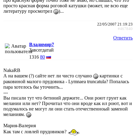
про красную форму точно тоже не знаю, но слышал, что это
просто красная форма роговой катушки (может, не всю еще
литературу просмотрел
)...
22/05/2007 21:19:23
#467840
Ответить
Владимир7
Завсегдатай
1316
80
NakaRB
А на вашем (?) сайте нет ли чисто случано
картинки с
раковиной малого прудовика - Lymnaea truncatula? Попалась
пара хотелось бы уточнить...
---
Вы писали тут что бетиний держите... Они роют грунт как
мелании или нет? Прочитал что они вроде как ил роют, вот и
подумалось не могут ли они стать отечественноый заменой
меланиям.
Мария-Валерия
Как там с ловлей прудовиков?