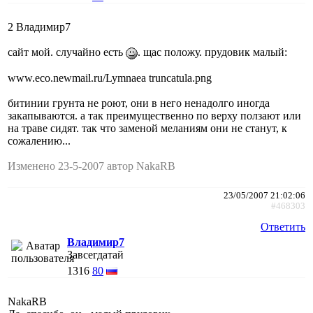
2 Владимир7
сайт мой. случайно есть
. щас положу. прудовик малый:
www.eco.newmail.ru/Lymnaea truncatula.png
битинии грунта не роют, они в него ненадолго иногда
закапываются. а так преимущественно по верху ползают или
на траве сидят. так что заменой меланиям они не станут, к
сожалению...
Изменено 23-5-2007 автор NakaRB
23/05/2007 21:02:06
#468303
Ответить
Владимир7
Завсегдатай
1316
80
NakaRB