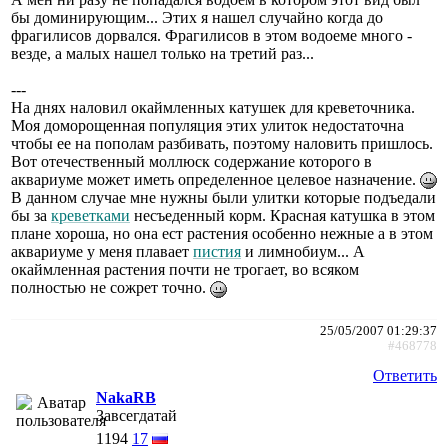
бы доминирующим... Этих я нашел случайно когда до
фрагилисов дорвался. Фрагилисов в этом водоеме много -
везде, а малых нашел только на третий раз...
---
На днях наловил окаймленных катушек для креветочника.
Моя доморощенная популяция этих улиток недостаточна
чтобы ее на пополам разбивать, поэтому наловить пришлось.
Вот отечественный моллюск содержание которого в
аквариуме может иметь определенное целевое назначение.
В данном случае мне нужны были улитки которые подъедали
бы за
креветками
несъеденный корм. Красная катушка в этом
плане хороша, но она ест растения особенно нежные а в этом
аквариуме у меня плавает
пистия
и лимнобиум... А
окаймленная растения почти не трогает, во всяком
полностью не сожрет точно.
25/05/2007 01:29:37
#468778
Ответить
NakaRB
Завсегдатай
1194
17