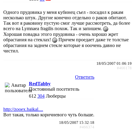
Одного прудовика у меня кубинец съел - посадил к ракам
несколько штук. Другие конечно отдельно о раков обитают.
Так вот я раковину пустую смог лучше рассмотреть, да более
всего на Lymnaea fragilis похож. Так и запишем.
Хорошая повадка этого прудовика - очень хорошо жрет
обрастания на стеклах!
Причем проедает даже те толстые
обрастания на заднем стекле которые я ооочень давно не
чистил.
18/05/2007 01:06:19
#466178
Ответить
RedTabby
Постоянный посетитель
612
304
Люберцы
http://zooex.baikal....
Вот такая, только коричневого чуть больше.
18/05/2007 15:32:18
#466374