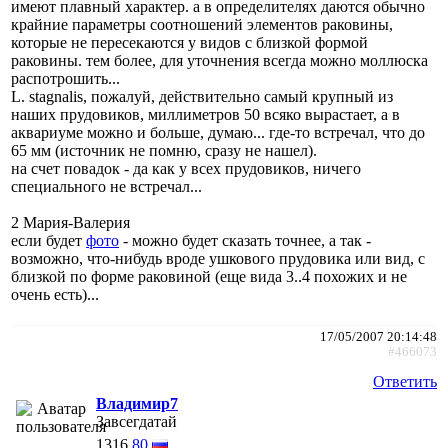
имеют плавный характер. а в определителях даются обычно
крайние параметры соотношений элементов раковины,
которые не пересекаются у видов с близкой формой
раковины. тем более, для уточнения всегда можно моллюска
распотрошить...
L. stagnalis, пожалуй, действительно самый крупный из
наших прудовиков, миллиметров 50 всяко вырастает, а в
аквариуме можно и больше, думаю... где-то встречал, что до
65 мм (источник не помню, сразу не нашел).
на счет повадок - да как у всех прудовиков, ничего
специального не встречал...
2 Мария-Валерия
если будет
фото
- можно будет сказать точнее, а так -
возможно, что-нибудь вроде ушкового прудовика или вид, с
близкой по форме раковиной (еще вида 3..4 похожих и не
очень есть)...
17/05/2007 20:14:48
#466073
Ответить
Владимир7
Завсегдатай
1316
80