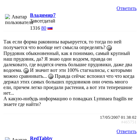
Ответить
Владимир7
Завсегдатай
1316
80
Так если форма раковины варьируется, то тогда по ней
получается что вообще нет смысла определять?
Прудовик обыкновенный, как я понимаю, самый крупный
наш прудовик, да? Я знаю один водоем, правда он
далековато, где водятся очень большие прудовики, даже два
водоема.
И значит вот эти 100% стагналисы, с которыми
можно сравнивать...
Правда сейчас вспонил что что когда
держал этих самых больших прудовиков они очень много
ели, причем легко проедали растения, а вот эти теперешние
нет...
А какую-нибудь информацию о повадках Lymnaea fragilis не
знаете где найти?
17/05/2007 01:38:02
#465751
Ответить
RedTabby