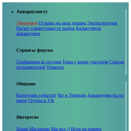
Аквариумисту
Дневники
Отзывы на аква товары
Энциклопедия
Расчет совместимости рыбок
Калькулятор
аквариумов
Сервисы форума
Сообщения за сегодня
Темы с моим участием
Список
пользователей
Правила
Общение
Календарь событий
Чат в Telegram
Аквариумисты на
карте
Группа в VK
Интересно
Наши Магазины
Мы все :)
Игра на память