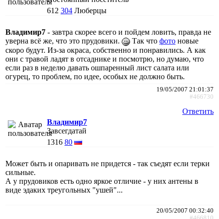
612
304
Люберцы
Владимир7
- завтра скорее всего и пойдем ловить, правда не
уверна всё же, что это прудовики.
Так что
фото
новые
скоро будут. Из-за окраса, собственно и понравились. А как
они с травой ладят в отсаднике и посмотрю, но думаю, что
если раз в неделю давать ошпаренный лист салата или
огурец, то проблем, по идее, особых не должно быть.
19/05/2007 21:01:37
#466730
Ответить
Владимир7
Завсегдатай
1316
80
Может быть и опаривать не придется - так съедят если терки
сильные.
А у прудовиков есть одно яркое отличие - у них антены в
виде эдаких треугольных "ушей"...
20/05/2007 00:32:40
#466810