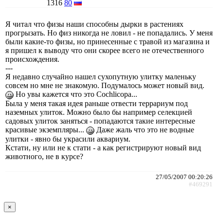
1316
80
Я читал что физы наши способны дырки в растениях
прогрызать. Но физ никогда не ловил - не попадались. У меня
были какие-то физы, но принесенные с травой из магазина и
я пришел к выводу что они скорее всего не отечественного
происхождения.
---
Я недавно случайно нашел сухопутную улитку маленьку
совсем но мне не знакомую. Подумалось может новый вид.
Но увы кажется что это Cochlicopa...
Была у меня такая идея раньше отвести террариум под
наземных улиток. Можно было бы например селекцией
садовых улиток заняться - попадаются такие интересные
красивые экземпляры...
Даже жаль что это не водные
улитки - явно бы украсили аквариум.
Кстати, ну или не к стати - а как регистрируют новый вид
животного, не в курсе?
27/05/2007 00:20:26
#469291
×