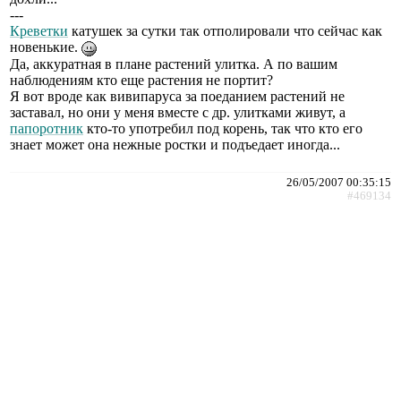
---
Креветки
катушек за сутки так отполировали что сейчас как
новенькие.
Да, аккуратная в плане растений улитка. А по вашим
наблюдениям кто еще растения не портит?
Я вот вроде как вивипаруса за поеданием растений не
заставал, но они у меня вместе с др. улитками живут, а
папоротник
кто-то употребил под корень, так что кто его
знает может она нежные ростки и подъедает иногда...
26/05/2007 00:35:15
#469134