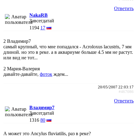
Ответить
NakaRB
Завсегдатай
1194
17
2 Владимир7
самый крупный, что мне попадался - Acroloxus lacustris, 7 мм
длиной. но это в реке. а в аквариуме больше 4.5 мм не растут.
или вид не тот...
2 Мария-Валерия
давайте-давайте,
фоток
ждем...
20/05/2007 22:03:17
#467086
Ответить
Владимир7
Завсегдатай
1316
80
А может это Ancylus fluviatilis, раз в реке?