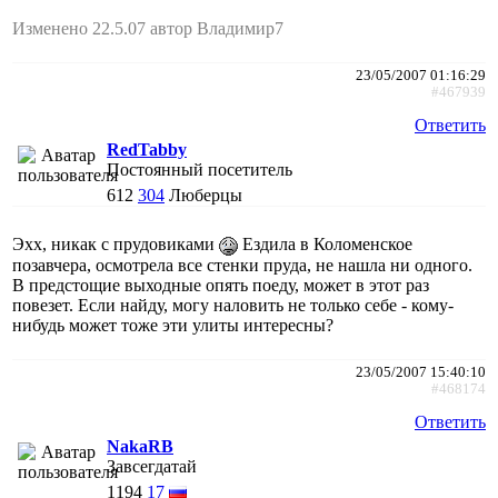
Изменено 22.5.07 автор Владимир7
23/05/2007 01:16:29
#467939
Ответить
RedTabby
Постоянный посетитель
612
304
Люберцы
Эхх, никак с прудовиками
Ездила в Коломенское
позавчера, осмотрела все стенки пруда, не нашла ни одного.
В предстощие выходные опять поеду, может в этот раз
повезет. Если найду, могу наловить не только себе - кому-
нибудь может тоже эти улиты интересны?
23/05/2007 15:40:10
#468174
Ответить
NakaRB
Завсегдатай
1194
17