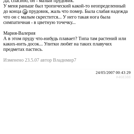
Да, спасибо, он - малый прудовик.
У меня раньше был тропический какой-то неопределенный
до конца
прудовик, жаль что помер. Была слабая надежда
что он с малым скрестится... У него такая нога была
симпатичная - в цветную точечку...
Мария-Валерия
А в этом пруду что-нибудь плавает? Типа там растений или
каких-нить досок... Улитки любят на таких плавучих
предметах пастись.
Изменено 23.5.07 автор Владимир7
24/05/2007 00:43:29
#468388