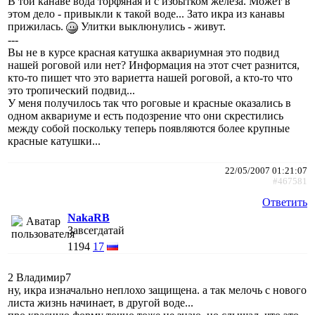
В той канаве вода торфяная и с избытком железа. Может в
этом дело - привыкли к такой воде... Зато икра из канавы
прижилась.
Улитки выклюнулись - живут.
---
Вы не в курсе красная катушка аквариумная это подвид
нашей роговой или нет? Информация на этот счет разнится,
кто-то пишет что это вариетта нашей роговой, а кто-то что
это тропический подвид...
У меня получилось так что роговые и красные оказались в
одном аквариуме и есть подозрение что они скрестились
между собой поскольку теперь появляются более крупные
красные катушки...
22/05/2007 01:21:07
#467581
Ответить
NakaRB
Завсегдатай
1194
17
2 Владимир7
ну, икра изначально неплохо защищена. а так мелочь с нового
листа жизнь начинает, в другой воде...