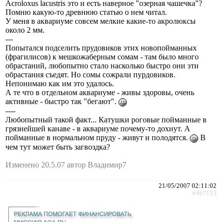
Acroloxus lacustris это и есть наверное "озерная чашечка"?
Помню какую-то древнюю статью о нем читал.
У меня в аквариуме совсем мелкие какие-то акролюксы
около 2 мм.
---
Попытался подселить прудовиков этих новопойманных
(фрагилисов) к мешкожаберным сомам - там было много
обрастаний, любопытно стало насколько быстро они эти
обрастания съедят. Но сомы сожрали пурдовиков.
Непонимаю как им это удалось.
А те что в отдельном аквариуме - живы здоровы, очень
активные - быстро так "бегают".
----
Любопытный такой факт... Катушки роговые пойманные в
грязнейшей канаве - в аквариуме почему-то дохнут. А
пойманные в нормальном пруду - живут и полодятся.
В
чем тут может быть загвоздка?
Изменено 20.5.07 автор Владимир7
21/05/2007 02:11:02
#467153