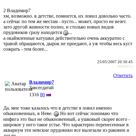
2 Владимир7
хм, возможно. в детстве, помнится, их ловил довольно часто.
а сейчас по тем же местам - пусто... может, просто не везет.
зато другой живности полно, и столько новых видов
прудовиков сразу находится
...
а окаймленные катушки действительно очень аккуратно с
травой обращаются, дырок не проедают, а уж чтобы весь куст
сожрать - тем более...
25/05/2007 20:50:45
#469072
Ответить
Владимир7
Завсегдатай
1316
80
Да, мне тоже казалось что в детстве я ловил именно
обыкновенных, в Неве.
Но вот сейчас понимаю что
нифига это был не обыкновенный, а ушковый скорее всего -
широкое у него такое устье. Что характерно перенесенные в
аквариум эти невские прудовики все вылезали из раковин и
дохли...