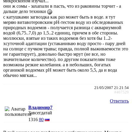
микроскопом изучал...
они ж сомы - захапали в пасть, что из раковины торчит - а
дальше дело техники
с катушками загвоздка как раз может быть в воде. я тут
меряю витавотеровским pH-тестом воду из обследованных
природных водоемов - получается разница с аквариумной
водой (6,75..7,0) до 1,5..2 единиц, причем в обе стороны.
моллюски, взятые из таких водоемов без хотя бы 1..2-
хсуточной адаптации (устаканиваю воду просто - пару дней
на солнце с пучком травы; правда, полной выживаемости это
не гарантирует), довольно быстро мрут (не все, но
значительное количество). по другим показателям тоже
возможны резкие колебания. а в небольших, богатых
органикой водоемах pH может быть около 5,5, да и вода
обычно мягкая...
21/05/2007 21:21:54
#467529
Ответить
Владимир7
Завсегдатай
1316
80