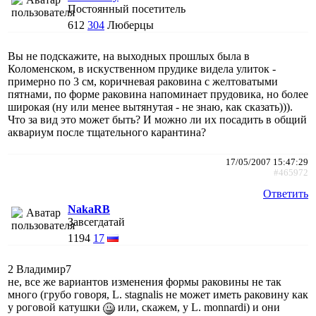
Постоянный посетитель
612
304
Люберцы
Вы не подскажите, на выходных прошлых была в
Коломенском, в искуственном прудике видела улиток -
примерно по 3 см, коричневая раковина с желтоватыми
пятнами, по форме раковина напоминает прудовика, но более
широкая (ну или менее вытянутая - не знаю, как сказать))).
Что за вид это может быть? И можно ли их посадить в общий
аквариум после тщательного карантина?
17/05/2007 15:47:29
#465972
Ответить
NakaRB
Завсегдатай
1194
17
2 Владимир7
не, все же вариантов изменения формы раковины не так
много (грубо говоря, L. stagnalis не может иметь раковину как
у роговой катушки
или, скажем, у L. monnardi) и они