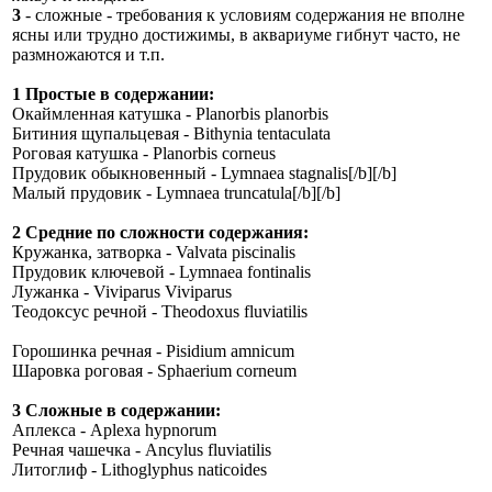
3
- сложные - требования к условиям содержания не вполне
ясны или трудно достижимы, в аквариуме гибнут часто, не
размножаются и т.п.
1 Простые в содержании:
Окаймленная катушка - Planorbis planorbis
Битиния щупальцевая - Bithynia tentaculata
Роговая катушка - Planorbis corneus
Прудовик обыкновенный - Lymnaea stagnalis[/b][/b]
Малый прудовик - Lymnaea truncatula[/b][/b]
2 Средние по сложности содержания:
Кружанка, затворка - Valvata piscinalis
Прудовик ключевой - Lymnaea fontinalis
Лужанка - Viviparus Viviparus
Теодоксус речной - Theodoxus fluviatilis
Горошинка речная - Pisidium amnicum
Шаровка роговая - Sphaerium corneum
3 Сложные в содержании:
Аплекса - Aplexa hypnorum
Речная чашечка - Ancylus fluviatilis
Литоглиф - Lithoglyphus naticoides