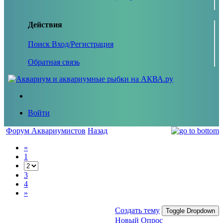
Действия
Поиск
Вход/Регистрация
Обратная связь
Войти
Форум Аквариумистов
Назад
«
1
3
4
»
Создать тему
Toggle Dropdown
Новый Опрос