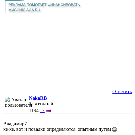
Ответить
NakaRB
Завсегдатай
1194
17
Владимир7
хе-хе. вот и повадки определяются. опытным путем