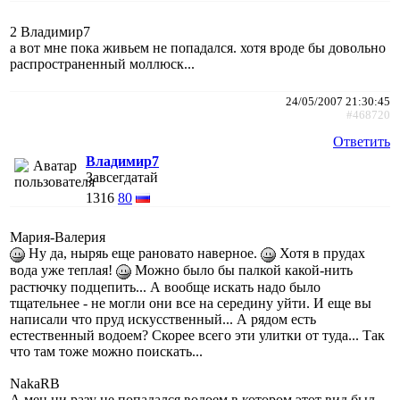
2 Владимир7
а вот мне пока живьем не попадался. хотя вроде бы довольно
распространенный моллюск...
24/05/2007 21:30:45
#468720
Ответить
Владимир7
Завсегдатай
1316
80
Мария-Валерия
Ну да, ныряь еще рановато наверное.
Хотя в прудах
вода уже теплая!
Можно было бы палкой какой-нить
растючку подцепить... А вообще искать надо было
тщательнее - не могли они все на середину уйти. И еще вы
написали что пруд искусственный... А рядом есть
естественный водоем? Скорее всего эти улитки от туда... Так
что там тоже можно поискать...
NakaRB
А мен ни разу не попадался водоем в котором этот вид был