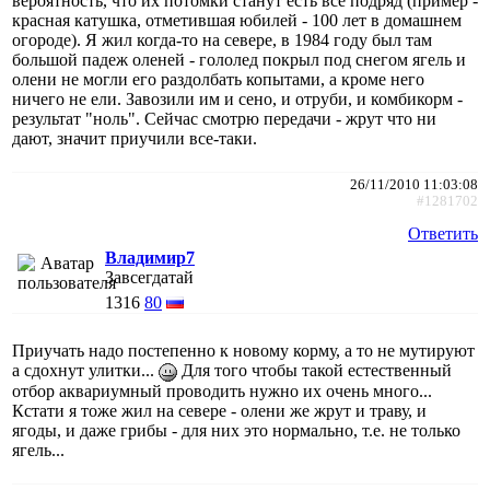
вероятность, что их потомки станут есть все подряд (пример -
красная катушка, отметившая юбилей - 100 лет в домашнем
огороде). Я жил когда-то на севере, в 1984 году был там
большой падеж оленей - гололед покрыл под снегом ягель и
олени не могли его раздолбать копытами, а кроме него
ничего не ели. Завозили им и сено, и отруби, и комбикорм -
результат "ноль". Сейчас смотрю передачи - жрут что ни
дают, значит приучили все-таки.
26/11/2010 11:03:08
#1281702
Ответить
Владимир7
Завсегдатай
1316
80
Приучать надо постепенно к новому корму, а то не мутируют
а сдохнут улитки...
Для того чтобы такой естественный
отбор аквариумный проводить нужно их очень много...
Кстати я тоже жил на севере - олени же жрут и траву, и
ягоды, и даже грибы - для них это нормально, т.е. не только
ягель...