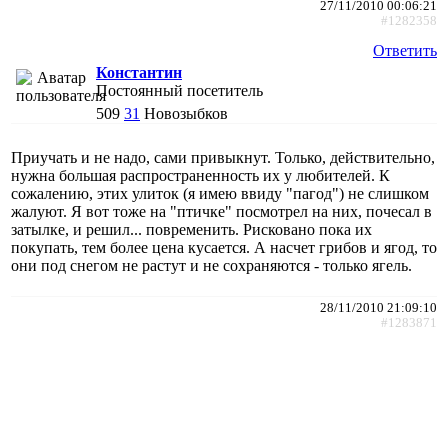
27/11/2010 00:06:21
#1282358
Ответить
Константин
Постоянный посетитель
509
31
Новозыбков
Приучать и не надо, сами привыкнут. Только, действительно,
нужна большая распространенность их у любителей. К
сожалению, этих улиток (я имею ввиду "пагод") не слишком
жалуют. Я вот тоже на "птичке" посмотрел на них, почесал в
затылке, и решил... повременить. Рисковано пока их
покупать, тем более цена кусается. А насчет грибов и ягод, то
они под снегом не растут и не сохраняются - только ягель.
28/11/2010 21:09:10
#1283871