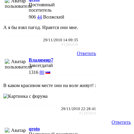
Постоянный
посетитель
906
44
Волжский
А я бы взял пагод. Нравтся они мне.
29/11/2010 14:09:35
#1284450
Ответить
Владимир7
Завсегдатай
1316
80
В каком красивом месте они на воле живут! :
29/11/2010 22:28:41
#1285016
Ответить
qroto