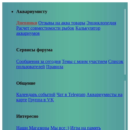
Аквариумисту
Дневники
Отзывы на аква товары
Энциклопедия
Расчет совместимости рыбок
Калькулятор
аквариумов
Сервисы форума
Сообщения за сегодня
Темы с моим участием
Список
пользователей
Правила
Общение
Календарь событий
Чат в Telegram
Аквариумисты на
карте
Группа в VK
Интересно
Наши Магазины
Мы все :)
Игра на память