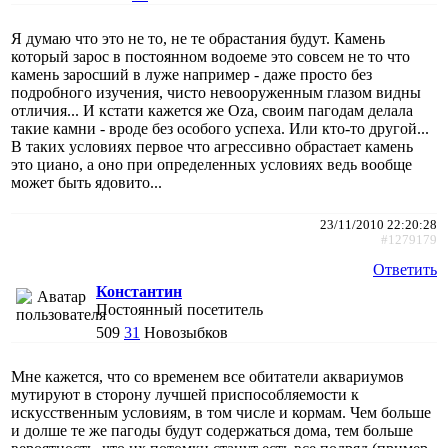
Я думаю что это не то, не те обрастания будут. Камень
который зарос в постоянном водоеме это совсем не то что
камень заросший в луже например - даже просто без
подробного изучения, чисто невооруженным глазом видны
отличия... И кстати кажется же Oza, своим пагодам делала
такие камни - вроде без особого успеха. Или кто-то другой...
В таких условиях первое что агрессивно обрастает камень
это циано, а оно при определенных условиях ведь вообще
может быть ядовито...
23/11/2010 22:20:28
#1279179
Ответить
Константин
Постоянный посетитель
509
31
Новозыбков
Мне кажется, что со временем все обитатели аквариумов
мутируют в сторону лучшей приспособляемости к
искусственным условиям, в том числе и кормам. Чем больше
и долше те же пагоды будут содержаться дома, тем больше