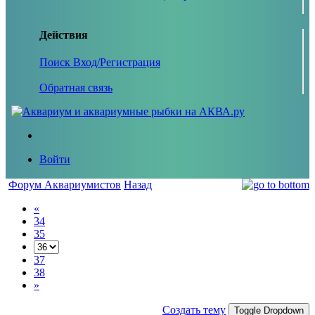
Действия
Поиск
Вход/Регистрация
Обратная связь
Войти
Форум Аквариумистов
Назад
«
34
35
37
38
»
Создать тему
Toggle Dropdown