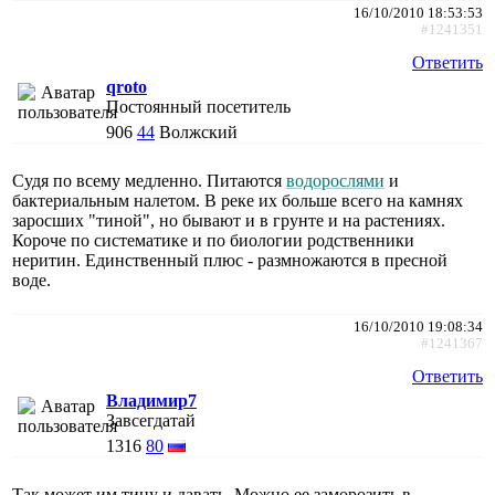
16/10/2010 18:53:53
#1241351
Ответить
qroto
Постоянный посетитель
906
44
Волжский
Судя по всему медленно. Питаются
водорослями
и
бактериальным налетом. В реке их больше всего на камнях
заросших "тиной", но бывают и в грунте и на растениях.
Короче по систематике и по биологии родственники
неритин. Единственный плюс - размножаются в пресной
воде.
16/10/2010 19:08:34
#1241367
Ответить
Владимир7
Завсегдатай
1316
80
Так может им тину и давать. Можно ее заморозить в