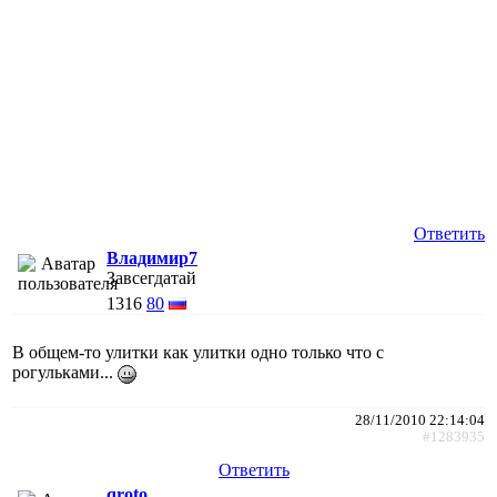
Ответить
Владимир7
Завсегдатай
1316
80
В общем-то улитки как улитки одно только что с
рогульками...
28/11/2010 22:14:04
#1283935
Ответить
qroto