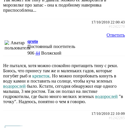
морозилке про запас - она к подобному наверняка
приспособлена...
17/10/2010 22:00:43
#1242270
Ответить
qroto
Постоянный посетитель
906
44
Волжский
Не пытался, хотя можно спокойно притащить тину с реки.
Боюсь, что принесу там же и маленьких гадов, которые
погубят рыб и
креветок
. Но можно попробовать кинуть в
воду камни и поставить на солнце, чтобы куча зеленых
водорослей
было. Кстати, сегодня обнаружил еще одного
малыша, 3 мм ростом. Так он ползал на листике
гидрокотилы, где было много мелких зеленых
водорослей
"в
точку". Надеюсь, понятно о чем я говорю.
17/10/2010 22:10:09
#1242285