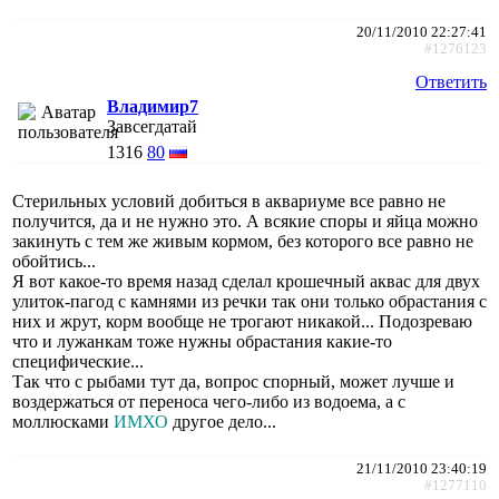
20/11/2010 22:27:41
#1276123
Ответить
Владимир7
Завсегдатай
1316
80
Стерильных условий добиться в аквариуме все равно не
получится, да и не нужно это. А всякие споры и яйца можно
закинуть с тем же живым кормом, без которого все равно не
обойтись...
Я вот какое-то время назад сделал крошечный аквас для двух
улиток-пагод с камнями из речки так они только обрастания с
них и жрут, корм вообще не трогают никакой... Подозреваю
что и лужанкам тоже нужны обрастания какие-то
специфические...
Так что с рыбами тут да, вопрос спорный, может лучше и
воздержаться от переноса чего-либо из водоема, а с
моллюсками
ИМХО
другое дело...
21/11/2010 23:40:19
#1277110