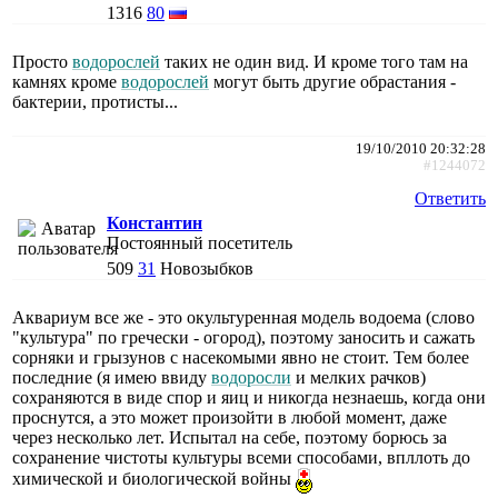
1316
80
Просто
водорослей
таких не один вид. И кроме того там на
камнях кроме
водорослей
могут быть другие обрастания -
бактерии, протисты...
19/10/2010 20:32:28
#1244072
Ответить
Константин
Постоянный посетитель
509
31
Новозыбков
Аквариум все же - это окультуренная модель водоема (слово
"культура" по гречески - огород), поэтому заносить и сажать
сорняки и грызунов с насекомыми явно не стоит. Тем более
последние (я имею ввиду
водоросли
и мелких рачков)
сохраняются в виде спор и яиц и никогда незнаешь, когда они
проснутся, а это может произойти в любой момент, даже
через несколько лет. Испытал на себе, поэтому борюсь за
сохранение чистоты культуры всеми способами, впллоть до
химической и биологической войны