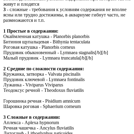
живут и плодятся
3
- сложные - требования к условиям содержания не вполне
ясны или трудно достижимы, в аквариуме гибнут часто, не
размножаются и т.п.
1 Простые в содержании:
Окаймленная катушка - Planorbis planorbis
Битиния щупальцевая - Bithynia tentaculata
Роговая катушка - Planorbis corneus
Прудовик обыкновенный - Lymnaea stagnalis[/b][/b]
Малый прудовик - Lymnaea truncatula[/b][/b]
2 Средние по сложности содержания:
Кружанка, затворка - Valvata piscinalis
Прудовик ключевой - Lymnaea fontinalis
Лужанка - Viviparus Viviparus
Теодоксус речной - Theodoxus fluviatilis
Горошинка речная - Pisidium amnicum
Шаровка роговая - Sphaerium corneum
3 Сложные в содержании:
Аплекса - Aplexa hypnorum
Речная чашечка - Ancylus fluviatilis
Литоглиф - Lithoglyphus naticoides