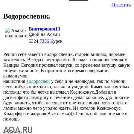
Ответить
Водорослевик.
Викторович13
Свой на Aqa.ru
5324
7356
Курск
Решил себе завести водорослевик, старею видимо, перемен
захотелось. Всегда с восторгом наблюдал за водорослевиком
Кадиры.Сегодня произвёл запуск, со временем запущу какую
нибудь живность. В принципе за время содержания
аквариумов
нашествия
водорослей
у себя и не наблюдал, так по мелочи
чего нибудь приходило, так же и уходило. Камешков светлых
положил что бы чётче выглядел Ксенококус.Добавил в
досвет фито лампу, ну и течение сделал хорошее, удо пока не
буду вливать, чтобы не схватит цветение воды, хотя от фито
лампы можно чего угодно ждать. Из хотелок Ксенококус,
Кладофора и жирная Вьетнамка))).Теперь наблюдение мне в
помощь.