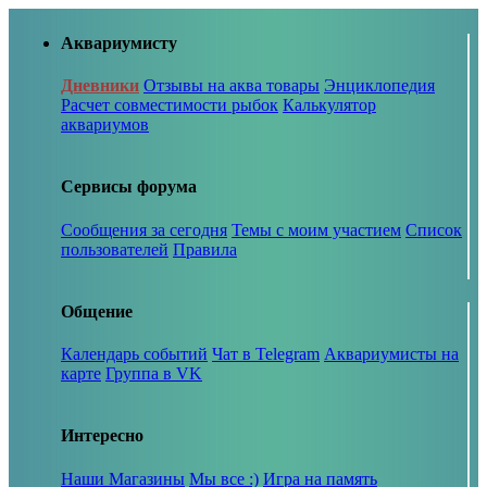
Аквариумисту
Дневники
Отзывы на аква товары
Энциклопедия
Расчет совместимости рыбок
Калькулятор
аквариумов
Сервисы форума
Сообщения за сегодня
Темы с моим участием
Список
пользователей
Правила
Общение
Календарь событий
Чат в Telegram
Аквариумисты на
карте
Группа в VK
Интересно
Наши Магазины
Мы все :)
Игра на память