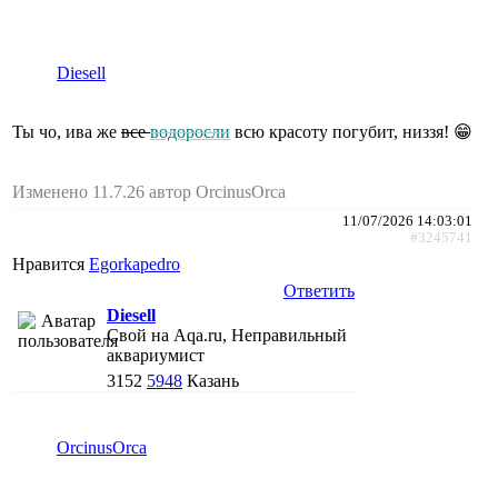
Diesell
Ты чо, ива же
все
водоросли
всю красоту погубит, низзя! 😁
Изменено 11.7.26 автор ОrcinusОrca
11/07/2026 14:03:01
#3245741
Нравится
Egorkapedro
Ответить
Diesell
Свой на Aqa.ru, Неправильный
аквариумист
3152
5948
Казань
ОrcinusОrca