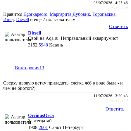
06/07/2026 14:25:46
#3245559
Нравится
Egorkapedro
,
Маргарита Дубовик
,
Торопыжка
,
Инед
,
Diesell
и еще
7 пользователям
Ответить
Diesell
Свой на Aqa.ru, Неправильный аквариумист
3152
5948
Казань
Викторович13
Сверху ивовую ветку приладить, слегка чёб в воде была - и
чем не биотоп?)
11/07/2026 13:20:43
#3245740
Ответить
ОrcinusОrca
Завсегдатай
1908
2601
Санкт-Петербург