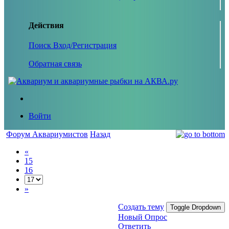
Действия
Поиск
Вход/Регистрация
Обратная связь
Войти
Форум Аквариумистов
Назад
«
15
16
»
Создать тему
Toggle Dropdown
Новый Опрос
Ответить