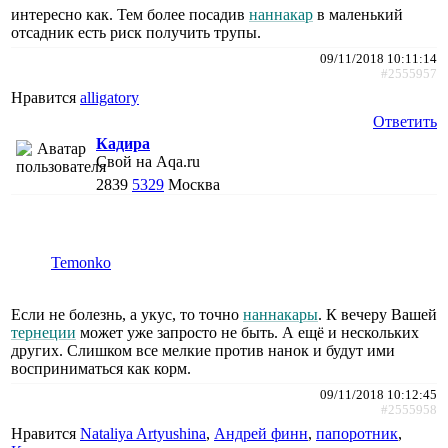
интересно как. Тем более посадив
наннакар
в маленький
отсадник есть риск получить трупы.
09/11/2018 10:11:14
#2555957
Нравится
alligatory
Ответить
Кадира
Свой на Aqa.ru
2839
5329
Москва
Temonko
Если не болезнь, а укус, то точно
наннакары
. К вечеру Вашей
тернеции
может уже запросто не быть. А ещё и нескольких
других. Слишком все мелкие против нанок и будут ими
восприниматься как корм.
09/11/2018 10:12:45
#2555958
Нравится
Nataliya Artyushina
,
Андрей финн
,
папоротник
,