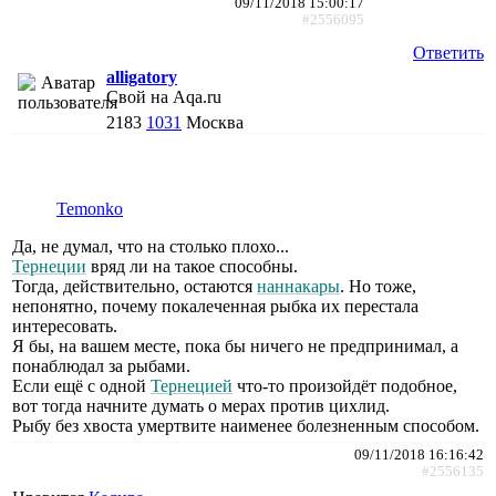
09/11/2018 15:00:17
#2556095
Ответить
alligatory
Свой на Aqa.ru
2183
1031
Москва
Temonko
Да, не думал, что на столько плохо...
Тернеции
вряд ли на такое способны.
Тогда, действительно, остаются
наннакары
. Но тоже,
непонятно, почему покалеченная рыбка их перестала
интересовать.
Я бы, на вашем месте, пока бы ничего не предпринимал, а
понаблюдал за рыбами.
Если ещё с одной
Тернецией
что-то произойдёт подобное,
вот тогда начните думать о мерах против цихлид.
Рыбу без хвоста умертвите наименее болезненным способом.
09/11/2018 16:16:42
#2556135