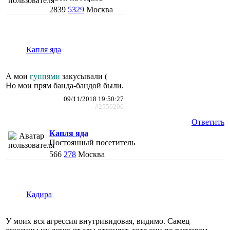
2839
5329
Москва
Капля яда
А мои
гуппями
закусывали (
Но мои прям банда-бандой были.
09/11/2018 19:50:27
#2556206
Ответить
Капля яда
Постоянный посетитель
566
278
Москва
Кадира
У моих вся агрессия внутривидовая, видимо. Самец