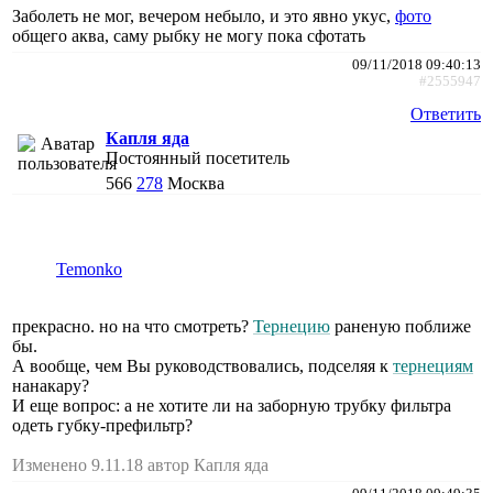
Заболеть не мог, вечером небыло, и это явно укус,
фото
общего аква, саму рыбку не могу пока сфотать
09/11/2018 09:40:13
#2555947
Ответить
Капля яда
Постоянный посетитель
566
278
Москва
Temonko
прекрасно. но на что смотреть?
Тернецию
раненую поближе
бы.
А вообще, чем Вы руководствовались, подселяя к
тернециям
нанакару?
И еще вопрос: а не хотите ли на заборную трубку фильтра
одеть губку-префильтр?
Изменено 9.11.18 автор Капля яда