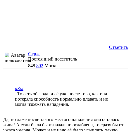
Ответить
Cepж
Постоянный посетитель
848
892
Москва
uZot
. То есть обглодали её уже после того, как она
потеряла способность нормально плавать и не
могла избежать нападения.
Да, но даже после такого жестого нападения она осталась
жива! А если была бы изначально ослаблена, то сразу бы от
ужаса умерла. Может и не надо её было усыплять, такую