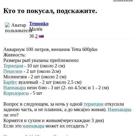
Кто то покусал, подскажите.
Temonko
Малёк
36
2
Аквариум 100 литров, внешник Tetra 600plus
Живность:
Размеры рыб указаны приближенно
Тернеция
- 10 шт (около 2 см)
Пецилии
- 2 шт (около 2см)
Молинезия - 2 шт (около 2 см)
Барбус
вуалевый - 2 шт (около 2.5 см)
Наннакара
неон блю - 3 шт (2- по 4.5см; и 1 - 2 см)
Коридорасы
- 5 шт
Вопрос в следующем, за ночь у одной
тернеции
откусили
заднюю часть, и не плавник, а до мяса(но живая).
Наннакары
ли это?
Кормятся и сухим и живым(через каждые 3 дня)
Если это
наннакара
может их отсадить ?