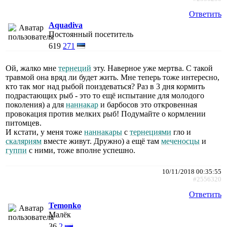
Ответить
Aquadiva
Постоянный посетитель
619
271
Ой, жалко мне
тернеций
эту. Наверное уже мертва. С такой
травмой она вряд ли будет жить. Мне теперь тоже интересно,
кто так мог над рыбой поиздеваться? Раз в 3 дня кормить
подрастающих рыб - это то ещё испытание для молодого
поколения) а для
наннакар
и барбосов это откровенная
провокация против мелких рыб! Подумайте о кормлении
питомцев.
И кстати, у меня тоже
наннакары
с
тернециями
гло и
скаляриям
вместе живут. Дружно) а ещё там
меченосцы
и
гуппи
с ними, тоже вполне успешно.
10/11/2018 00:35:55
#2556320
Ответить
Temonko
Малёк
36
2