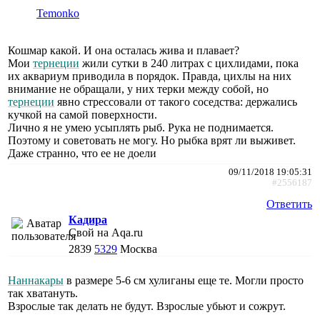
Temonko
Кошмар какой. И она осталась жива и плавает?
Мои
тернеции
жили сутки в 240 литрах с цихлидами, пока
их аквариум приводила в порядок. Правда, цихлы на них
внимание не обращали, у них терки между собой, но
тернеции
явно стрессовали от такого соседства: держались
кучкой на самой поверхности.
Лично я не умею усыплять рыб. Рука не поднимается.
Поэтому и советовать не могу. Но рыбка врят ли выживет.
Даже странно, что ее не доели
09/11/2018 19:05:31
#2556187
Ответить
Кадира
Свой на Aqa.ru
2839
5329
Москва
Наннакары
в размере 5-6 см хулиганы еще те. Могли просто
так хватануть.
Взрослые так делать не будут. Взрослые убьют и сожрут.