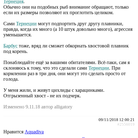
Тернеция
.
Обычно они на подобных рыб внимание обращают, только
если их размеры позволяют их проглотить целиком.
Сами
Тернеции
могут подпортить друг другу плавники,
правда, когда их много (а 10 штук довольно много), агрессия
уменьшается.
Барбус
тоже, вряд ли сможет обкорнать хвостовой плавник
под корень.
Понаблюдайте ещё за вашими обитателями. Всё-таки, сам я
склоняюсь к тому, что это сделали сами
Тернеции
. При
кормлении раз в три дня, они могут это сделать просто от
голода.
У меня жили, и живут цихлиды с харацинками.
Отгрызенный хвост - не их подчерк.
Изменено 9.11.18 автор alligatory
09/11/2018 12:00:21
#2556019
Нравится
Aquadiva