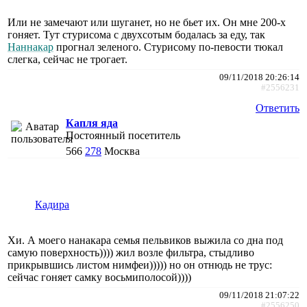
Или не замечают или шуганет, но не бьет их. Он мне 200-х
гоняет. Тут стурисома с двухсотым бодалась за еду, так
Наннакар
прогнал зеленого. Стурисому по-певости тюкал
слегка, сейчас не трогает.
09/11/2018 20:26:14
#2556231
Ответить
Капля яда
Постоянный посетитель
566
278
Москва
Кадира
Хи. А моего нанакара семья пельвиков выжила со дна под
самую поверхность)))) жил возле фильтра, стыдливо
прикрывшись листом нимфеи))))) но он отнюдь не трус:
сейчас гоняет самку восьмиполосой))))
09/11/2018 21:07:22
#2556250