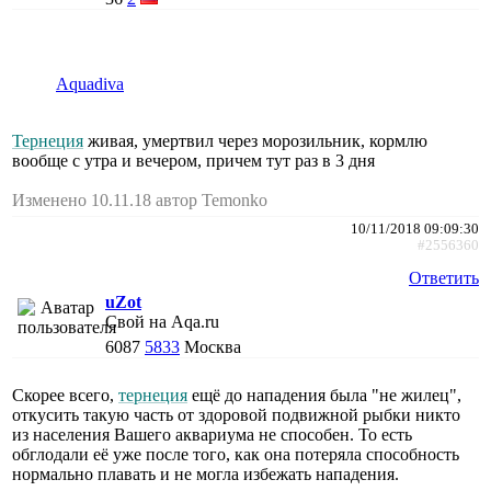
Aquadiva
Тернеция
живая, умертвил через морозильник, кормлю
вообще с утра и вечером, причем тут раз в 3 дня
Изменено 10.11.18 автор Temonko
10/11/2018 09:09:30
#2556360
Ответить
uZot
Свой на Aqa.ru
6087
5833
Москва
Скорее всего,
тернеция
ещё до нападения была "не жилец",
откусить такую часть от здоровой подвижной рыбки никто
из населения Вашего аквариума не способен. То есть
обглодали её уже после того, как она потеряла способность
нормально плавать и не могла избежать нападения.