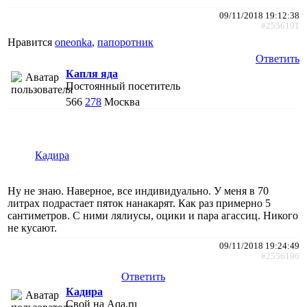
09/11/2018 19:12:38
#2556191
Нравится
oneonka
,
папоротник
Ответить
Капля яда
Постоянный посетитель
566
278
Москва
Кадира
Ну не знаю. Наверное, все индивидуально. У меня в 70
литрах подрастает пяток нанакарят. Как раз примерно 5
сантиметров. С ними лялиусы, оцики и пара агассиц. Никого
не кусают.
09/11/2018 19:24:49
#2556196
Ответить
Кадира
Свой на Aqa.ru