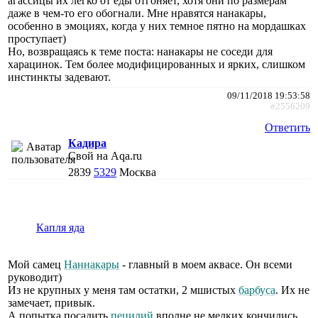
агассицы их легко от еды отгоняет, хотя они по размерам
даже в чем-то его обогнали. Мне нравятся нанакары,
особенно в эмоциях, когда у них темное пятно на мордашках
проступает)
Но, возвращаясь к теме поста: нанакары не соседи для
харацинок. Тем более модифицированных и ярких, слишком
инстинкты задевают.
09/11/2018 19:53:58
#2556209
Ответить
Кадира
Свой на Aqa.ru
2839
5329
Москва
Капля яда
Мой самец
Наннакары
- главный в моем аквасе. Он всеми
руководит)
Из не крупных у меня там остатки, 2 мшистых
барбуса
. Их не
замечает, привык.
А попытка посадить
пецилий
вполне не мелких кончились