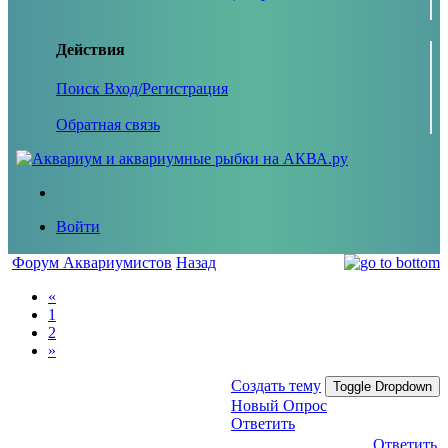
Действия
Поиск
Вход/Регистрация
Обратная связь
Войти
Форум Аквариумистов
Назад
«
1
2
»
Создать тему
Toggle Dropdown
Новый Опрос
Ответить
Ответить