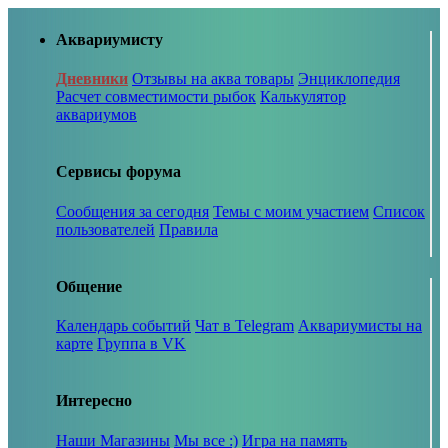
Аквариумисту
Дневники
Отзывы на аква товары
Энциклопедия
Расчет совместимости рыбок
Калькулятор
аквариумов
Сервисы форума
Сообщения за сегодня
Темы с моим участием
Список
пользователей
Правила
Общение
Календарь событий
Чат в Telegram
Аквариумисты на
карте
Группа в VK
Интересно
Наши Магазины
Мы все :)
Игра на память