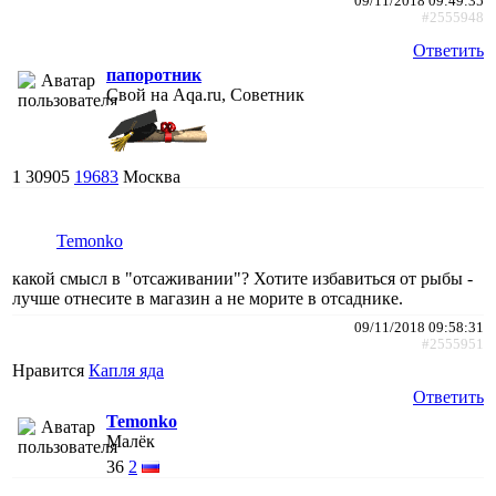
09/11/2018 09:49:35
#2555948
Ответить
папоротник
Свой на Aqa.ru, Советник
1
30905
19683
Москва
Temonko
какой смысл в "отсаживании"? Хотите избавиться от рыбы -
лучше отнесите в магазин а не морите в отсаднике.
09/11/2018 09:58:31
#2555951
Нравится
Капля яда
Ответить
Temonko
Малёк
36
2